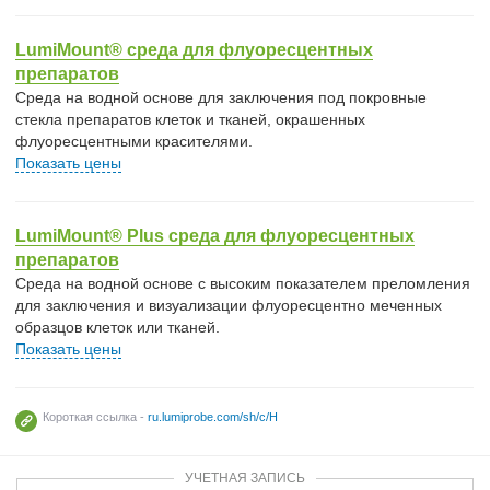
LumiMount® среда для флуоресцентных
препаратов
Cреда на водной основе для заключения под покровные
стекла препаратов клеток и тканей, окрашенных
флуоресцентными красителями.
Показать цены
LumiMount® Plus среда для флуоресцентных
препаратов
Cреда на водной основе с высоким показателем преломления
для заключения и визуализации флуоресцентно меченных
образцов клеток или тканей.
Показать цены
Короткая ссылка -
ru.lumiprobe.com/sh/c/H
УЧЕТНАЯ ЗАПИСЬ