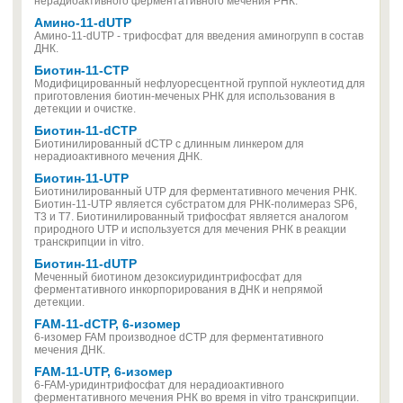
нерадиоактивного ферментативного мечения РНК.
Амино-11-dUTP
Амино-11-dUTP - трифосфат для введения аминогрупп в состав
ДНК.
Биотин-11-CTP
Модифицированный нефлуоресцентной группой нуклеотид для
приготовления биотин-меченых РНК для использования в
детекции и очистке.
Биотин-11-dCTP
Биотинилированный dCTP с длинным линкером для
нерадиоактивного мечения ДНК.
Биотин-11-UTP
Биотинилированный UTP для ферментативного мечения РНК.
Биотин-11-UTP является субстратом для РНК-полимераз SP6,
T3 и T7. Биотинилированный трифосфат является аналогом
природного UTP и используется для мечения РНК в реакции
транскрипции in vitro.
Биотин-11-dUTP
Меченный биотином дезоксиуридинтрифосфат для
ферментативного инкорпорирования в ДНК и непрямой
детекции.
FAM-11-dCTP, 6-изомер
6-изомер FAM производное dCTP для ферментативного
мечения ДНК.
FAM-11-UTP, 6-изомер
6-FAM-уридинтрифосфат для нерадиоактивного
ферментативного мечения РНК во время in vitro транскрипции.