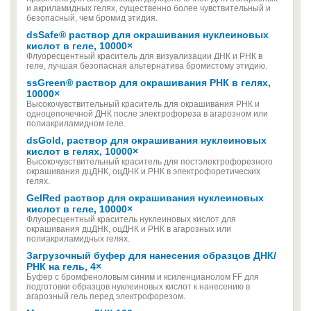
и акриламидных гелях, существенно более чувствительный и
безопасный, чем бромид этидия.
dsSafe® раствор для окрашивания нуклеиновых
кислот в геле, 10000×
Флуоресцентный краситель для визуализации ДНК и РНК в
геле, лучшая безопасная альтернатива бромистому этидию.
ssGreen® раствор для окрашивания РНК в гелях,
10000×
Высокочувствительный краситель для окрашивания РНК и
одноцепочечной ДНК после электрофореза в агарозном или
полиакриламидном геле.
dsGold, раствор для окрашивания нуклеиновых
кислот в гелях, 10000×
Высокочувствительный краситель для постэлектрофорезного
окрашивания дцДНК, оцДНК и РНК в электрофоретических
гелях.
GelRed раствор для окрашивания нуклеиновых
кислот в геле, 10000×
Флуоресцентный краситель нуклеиновых кислот для
окрашивания дцДНК, оцДНК и РНК в агарозных или
полиакриламидных гелях.
Загрузочный буфер для нанесения образцов ДНК/
РНК на гель, 4×
Буфер с бромфеноловым синим и ксиленцианолом FF для
подготовки образцов нуклеиновых кислот к нанесению в
агарозный гель перед электрофорезом.