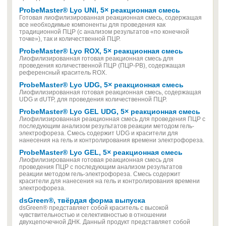
ProbeMaster® Lyo UNI, 5× реакционная смесь
Готовая лиофилизированная реакционная смесь, содержащая
все необходимые компоненты для проведения как
традиционной ПЦР (с анализом результатов «по конечной
точке»), так и количественной ПЦР.
ProbeMaster® Lyo ROX, 5× реакционная смесь
Лиофилизированная готовая реакционная смесь для
проведения количественной ПЦР (ПЦР-РВ), содержащая
референсный краситель ROX.
ProbeMaster® Lyo UDG, 5× реакционная смесь
Лиофилизированная готовая реакционная смесь, содержащая
UDG и dUTP, для проведения количественной ПЦР.
ProbeMaster® Lyo GEL UDG, 5× реакционная смесь
Лиофилизированная реакционная смесь для проведения ПЦР с
последующим анализом результатов реакции методом гель-
электрофореза. Смесь содержит UDG и красители для
нанесения на гель и контролирования времени электрофореза.
ProbeMaster® Lyo GEL, 5× реакционная смесь
Лиофилизированная готовая реакционная смесь для
проведения ПЦР с последующим анализом результатов
реакции методом гель-электрофореза. Смесь содержит
красители для нанесения на гель и контролирования времени
электрофореза.
dsGreen®, твёрдая форма выпуска
dsGreen® представляет собой краситель с высокой
чувствительностью и селективностью в отношении
двухцепочечной ДНК. Данный продукт представляет собой