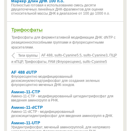
Маркер длин ДНК 100 п.о.
Полностью готовая к использованию смесь десяти
двуцепочечных линейных ДНК-фрагментов для оценки
относительной массы ДНК в диапазоне от 100 до 1000 п.о.
Трифосфаты
Трифосфаты для ферментативной модификации ДНК: dNTP с
реакционноспособными группами и флуоресцентными
красителями.
AF 488
,
sulfo-Cyanine5.5
,
sulfo-Cyanine3
,
ПЦР
Теги группы
и кПЦР
,
Трифосфаты
,
FAM (Флуоресцеин)
,
sulfo-Cyanine5
AF 488 dUTP
Флуоресцентно модифицированный
дезоксинуклеотидтрифосфат для создания зеленых
флуоресцентно меченых ДНК-зондов.
Амино-11-CTP
Амино-11-CTP - модифицированный цитидинтрифосфат для
введения аминогрупп в РНК.
Амино-11-dCTP
Амино-11-dCTP - модифицированный
дезоксицитидинтрифосфат для введения аминогрупп в ДНК.
Амино-11-UTP
Уридинтрифосфат, меченый аминогруппой, для непрямого