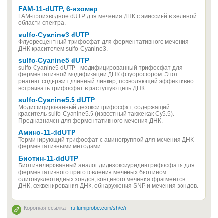
FAM-11-dUTP, 6-изомер
FAM-производное dUTP для мечения ДНК с эмиссией в зеленой
области спектра.
sulfo-Cyanine3 dUTP
Флуоресцентный трифосфат для ферментативного мечения
ДНК красителем sulfo-Cyanine3.
sulfo-Cyanine5 dUTP
sulfo-Cyanine5 dUTP - модифицированный трифосфат для
ферментативной модификации ДНК флуорофором. Этот
реагент содержит длинный линкер, позволяющий эффективно
встраивать трифосфат в растущую цепь ДНК.
sulfo-Cyanine5.5 dUTP
Модифицированный дезокситрифосфат, содержащий
краситель sulfo-Cyanine5.5 (известный также как Cy5.5).
Предназначен для ферментативного мечения ДНК.
Амино-11-ddUTP
Терминирующий трифосфат с аминогруппой для мечения ДНК
ферментативными методами.
Биотин-11-ddUTP
Биотинилированный аналог дидезоксиуридинтрифосфата для
ферментативного приготовления меченых биотином
олигонуклеотидных зондов, концевого мечения фрагментов
ДНК, секвенирования ДНК, обнаружения SNP и мечения зондов.
Короткая ссылка -
ru.lumiprobe.com/sh/c/i