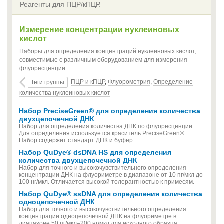
Реагенты для ПЦР/кПЦР.
Измерение концентрации нуклеиновых
кислот
Наборы для определения концентраций нуклеиновых кислот,
совместимые с различным оборудованием для измерения
флуоресценции.
ПЦР и кПЦР
,
Флуорометрия
,
Определение
Теги группы
количества нуклеиновых кислот
Набор PreciseGreen® для определения количества
двухцепочечной ДНК
Набор для определения количества ДНК по флуоресценции.
Для определения используется краситель PreciseGreen®.
Набор содержит стандарт ДНК и буфер.
Набор QuDye® dsDNA HS для определения
количества двухцепочечной ДНК
Набор для точного и высокочувствительного определения
концентрации ДНК на флуориметре в диапазоне от 10 пг/мкл до
100 нг/мкл. Отличается высокой толерантностью к примесям.
Набор QuDye® ssDNA для определения количества
одноцепочечной ДНК
Набор для точного и высокочувствительного определения
концентрации одноцепочечной ДНК на флуориметре в
диапазоне 50 пг/мкл–200 нг/мкл для исходного образца.