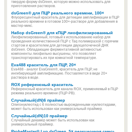
твердую форму dsGreen, которую можно использовать для
приготовления растворов.
dsGreen® для ПЦР реального времени, 100×
Флуоресцентный краситель для детекции амплификации в ПЦР
реального времени в готовом 100×-растворе для добавления в
мастер-микс.
Набор dsGreen® для кПЦР лиофилизированный
Лиофилизированный, готовый к использованию набор для
проведения количественной ПЦР с Taq полимеразой с горячим
стартом и красителем для детекции двухцепочечной ДНК
dsGreen. Обладающие ферментативной активностью
компоненты лиофильно высушены, что позволяет
транспортировать их при комнатной температуре.
Eva488 краситель для ПЦР, 20×
Eva488 - аналог EvaGreen®, краситель для ПЦР, не
ингибирующий амплификацию. Поставляется в виде 20×
раствора в воде.
ROX референсный краситель
Референсный краситель для канала ROX, применяемый в ПЦР
режима реального времени (ПЦР-РВ).
Случайный(dN)6 праймер
Олигонуклеотид с 6 полностью вырожденными нуклеотидами,
может быть использован как универсальный праймер.
Случайный(dN)10 праймер
Случайный декамер может быть использован как
универсальный праймер.
ProbeMaster® Lyo dsGreen, 5× реакционная смесь