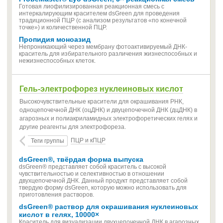
Готовая лиофилизированная реакционная смесь с
интеркалирующим красителем dsGreen для проведения
традиционной ПЦР (с анализом результатов «по конечной
точке») и количественной ПЦР.
Пропидия моноазид
Непроникающий через мембрану фотоактивируемый ДНК-
краситель для избирательного различения жизнеспособных и
нежизнеспособных клеток.
Гель-электрофорез нуклеиновых кислот
Высокочувствительные красители для окрашивания РНК,
одноцепочечной ДНК (оцДНК) и двуцепочечной ДНК (дцДНК) в
агарозных и полиакриламидных электрофоретических гелях и
другие реагенты для электрофореза.
ПЦР и кПЦР
Теги группы
dsGreen®, твёрдая форма выпуска
dsGreen® представляет собой краситель с высокой
чувствительностью и селективностью в отношении
двухцепочечной ДНК. Данный продукт представляет собой
твердую форму dsGreen, которую можно использовать для
приготовления растворов.
dsGreen® раствор для окрашивания нуклеиновых
кислот в гелях, 10000×
Краситель для визуализации двухцепочечной ДНК в агарозных