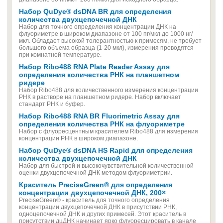
Набор QuDye® dsDNA BR для определения
количества двухцепочечной ДНК
Набор для точного определения концентрации ДНК на
флуориметре в широком диапазоне от 100 пг/мкл до 1000 нг/
мкл. Обладает высокой толерантностью к примесям, не требует
большого объема образца (1-20 мкл), измерения проводятся
при комнатной температуре.
Набор Ribo488 RNA Plate Reader Assay для
определения количества РНК на планшетном
ридере
Набор Ribo488 для количественного измерения концентрации
РНК в растворе на планшетном ридере. Набор включает
стандарт РНК и буфер.
Набор Ribo488 RNA BR Fluorimetric Assay для
определения количества РНК на флуориметре
Набор с флуоресцентным красителем Ribo488 для измерения
концентрации РНК в широком диапазоне.
Набор QuDye® dsDNA HS Rapid для определения
количества двухцепочечной ДНК
Набор для быстрой и высокочувствительной количественной
оценки двухцепочечной ДНК методом флуориметрии.
Краситель PreciseGreen® для определения
концентрации двухцепочечной ДНК, 200×
PreciseGreen® - краситель для точного определения
концентрации двухцепочечной ДНК в присутствии РНК,
одноцепочечной ДНК и других примесей. Этот краситель в
присутствии дцДНК начинает ярко флуоресцировать в канале