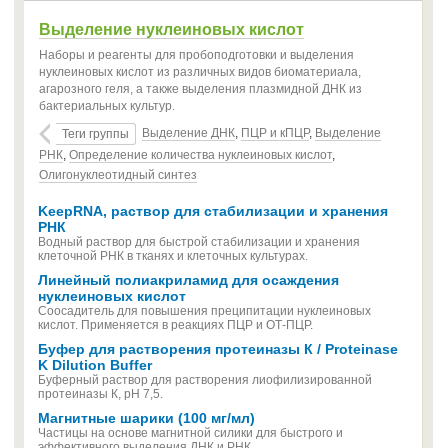
Выделение нуклеиновых кислот
Наборы и реагенты для пробоподготовки и выделения
нуклеиновых кислот из различных видов биоматериала,
агарозного геля, а также выделения плазмидной ДНК из
бактериальных культур.
Выделение ДНК
,
ПЦР и кПЦР
,
Выделение
Теги группы
РНК
,
Определение количества нуклеиновых кислот
,
Олигонуклеотидный синтез
KeepRNA, раствор для стабилизации и хранения
РНК
Водный раствор для быстрой стабилизации и хранения
клеточной РНК в тканях и клеточных культурах.
Линейный полиакриламид для осаждения
нуклеиновых кислот
Соосадитель для повышения преципитации нуклеиновых
кислот. Применяется в реакциях ПЦР и ОТ-ПЦР.
Буфер для растворения протеиназы К / Proteinase
K Dilution Buffer
Буферный раствор для растворения лиофилизированной
протеиназы К, pH 7,5.
Магнитные шарики (100 мг/мл)
Частицы на основе магнитной силики для быстрого и
эффективного выделения ДНК и РНК.