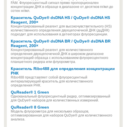
FAM. Флуоресцентный сигнал прямо пропорционален
концентрации ДНК в образце в диапазоне от десятков пг/мл до
сотен нг/мл.
Краситель QuDye® dsDNA HS / QuDye® dsDNA HS
Reagent, 200×
Концентрированный реагент для высокочувствительного (HS)
количественного определения двухцепочечной ДНК (дцДНК)
подходит для использования в детекторах флуоресценции.
Краситель QuDye® dsDNA BR / QuDye® dsDNA BR
Reagent, 200×
Концентрированный реагент для количественного
определения двухцепочечной ДНК в широком диапазоне
концентраций образца с использованием флуоресцентного
планшетного ридера или флуорометра.
Краситель Ribo488 для определения концентрации
РНК
Ribo488 представляет собой флуоресцентный
интеркалирующий краситель для количественного
определения РНК.
QuReader® 1 Green
Одноканальный флуоресцентный ридер, оптимизированный
для QuDye® наборов для количественных измерений.
QuReader® 8 Green
Модель флуорометра для нескольких образцов,
оптимизированная для наборов QuDye® для количественного
анализа.