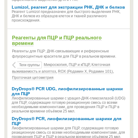
Lumizol, реагент для экстракции РНК, ДНК и белков
Реагент Lumizol предназначен для быстрого выделения РНК,
ДНК и белков из образцов клеток и тканей различного
происхождения.
Реагенты для ПЦР и ПЦР реального
времени
Реагенты для ПЦР: ДНК-связывающие и референсные
флуоресцентные красители для ПЦР в реальном времени.
Микроскопия
,
ПЦР и кПЦР
,
Клеточная
Теги группы
выживаемость и апоптоз
,
ROX (Родамин X, Родамин 101)
,
Проточная цитометрия
DryDrops® PCR UDG, лиофилизированные шарики
для ПЦР
Лиофилизированные шарики с урацил-ДНК-гликозилазой (UDG)
для ПЦР, содержащие готовую реакционную смесь со всеми
необходимыми компонентами, для проведения ПЦР и ПЦР в
реальном времени объёмом 25 мкл.
DryDrops® PCR, лиофилизированные шарики для
ПЦР
Лиофилизированные шарики для ПЦР, содержащие готовую
реакционную смесь со всеми необходимыми компонентами, для
проведения ПЦР и ПЦР в реальном времени объёмом 25 мкл.