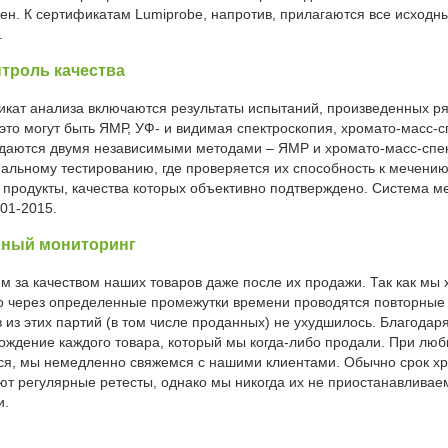
ен. К сертификатам Lumiprobe, напротив, прилагаются все исходны
.
троль качества
икат анализа включаются результаты испытаний, произведенных ря
это могут быть ЯМР, УФ- и видимая спектроскопия, хромато-масс-с
даются двумя независимыми методами – ЯМР и хромато-масс-спек
альному тестированию, где проверяется их способность к мечению
 продукты, качества которых объективно подтверждено. Система 
01-2015.
рный мониторинг
м за качеством наших товаров даже после их продажи. Так как мы
то через определенные промежутки времени проводятся повторные 
 из этих партий (в том числе проданных) не ухудшилось. Благодар
ождение каждого товара, который мы когда-либо продали. При любы
ся, мы немедленно свяжемся с нашими клиентами. Обычно срок хра
ют регулярные ретесты, однако мы никогда их не приостанавливае
и.