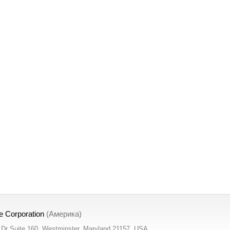
e Corporation
(Америка)
t Dr Suite 160, Westminster, Maryland 21157, USA