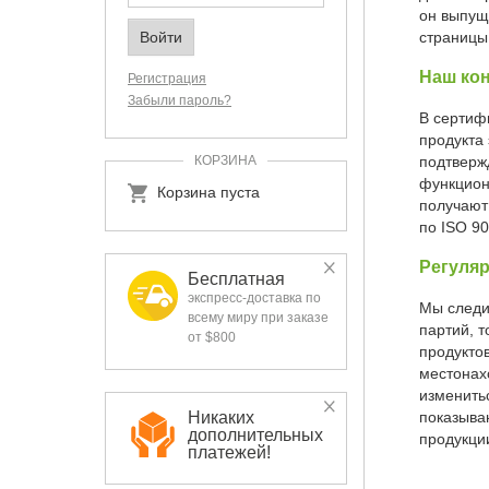
он выпущ
страницы
Наш кон
Регистрация
Забыли пароль?
В сертиф
продукта 
КОРЗИНА
подтверж
функцион
Корзина пуста
получают
по ISO 90
Регуля
Бесплатная
экспресс-доставка по
Мы следи
всему миру при заказе
партий, 
от $800
продуктов
местонах
изменить
показыва
Никаких
дополнительных
продукци
платежей!