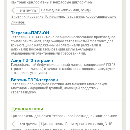
как транс-циклооктены и некоторые циклооктины.
Безмедная клик-химия
,
Азиды
,
Теги группы
Биотинилирование
,
Клик-химия
,
Тетразины
,
Кросс-сшивающие
линкеры
Тетразин-ПЭГ3-OH
Тетразин-ПЭГ3-OH - моно-реакционноспособное производное
триэтиленгликоля, содержащее тетразиновый фрагмент, для
конъюгации с напряженными олефинами (алкенами и
алкинами) посредством реакции Дильса-Альдера с
обращенными электронными требованиями.
Азид-ПЭГ3-тетразин
Гидрофильный бифункциональный линкер, содержащий ПЭГ3
(триэтиленгликоль) в качестве спейсера и концевые азидную и
тетразиновую группы.
Биотин-ПЭГ4-тетразин
Тетразин-производное биотина для мечения биомолекул
биотином - аффинной группой, имеющей сродство к
стрептавидину.
Циклоалкены
Циклоалкены для алкен-тетразиновой безмедной клик-реакции.
Циклоалкены
,
Безмедная клик-химия
,
NHS-
Теги группы