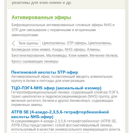
реактивы для клик-химии и др.
Активированные эфиры
Бифункциональные активированные сложные эфиры NHS и
STP для связывания с первичными и вторичными
аминогруппами.
Циклоалкены
,
STP-эфиры
,
Циклоалкины
,
Теги группы
Безмедная клик-химия
,
Азиды
,
NHS-эфиры
,
Алкины
,
Биотинилирование
,
Малеимиды
,
Клик-химия
,
Мечение белков
,
Кросс-сшивающие линкеры
Пентиновой кислоты STP-эфир
Активированный эфир, позволяющий вводить алкинильную
группу в белки и пептиды для клик-реакции.
ТЦО-ПЭГ4-NHS эфир (аксиальный изомер)
Гетеробифункциональный линкер, содержащий спейсер ПЭГ4,
транс-циклооктен и гидроксисукцинимидную (NHS) группу, для
мечения антител, белков и других биомолекул, содержащих
первичные амины.
ATFB SE (4-азидо-2,3,5,6-тетрафторбензойной
кислоты NHS-эфир)
N-сукцинимидил-4-азидо-2,3,5,6-тетрафторбензоат (ATFB SE,
ATFB-OSu) представляет собой фотоактивируемый линкер,
используемый в качестве универсального маркирующего агента