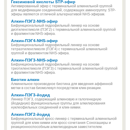
Гексиновой кислоты STP-эфир
Активированный эфир с терминальной алкинильной группой
для модификации соединений, содержащих аминогруппу. STP-
эфиры являются отличной альтернативой NHS-эфирам.
Алкин-ПЭГ2-NHS-эфир
Бифункциональный гидрофильный линкер на основе
диэтиленгликоля (ПЭГ2) с терминальной алкинильной группой
и фрагментом NHS-эфира.
Алкин-ПЭГ4-NHS-эфир
Бифункциональный гидрофильный линкер на основе
тетраэтиленгликоля (ПЭГ4) с терминальной алкинильной
группой и фрагментом NHS-эфира.
Алкин-ПЭГ3-NHS-эфир
Бифункциональный гидрофильный линкер на основе
триэтиленгликоля (ПЭГ3) с терминальной алкинильной группой
и фрагментом NHS-эфира.
Биотин алкин
Алкинильное производное биотина для введения аффинной
метки в состав биомолекул посредством клик-реакции.
Алкин-ПЭГ3-йодид
Линкер ПЭГ3, содержащий алкиновую и галогенидную
(йодидную) функциональные группы для алкилирования
нуклеофильных соединений и клик-химии.
Алкин-ПЭГ2-йодид
Бифункциональный кросс-линкер с терминальной алкинильной
группой для клик-химии или кросс-сочетания Соногаширы и
реакционноспособным алкилиодидным заместителем.