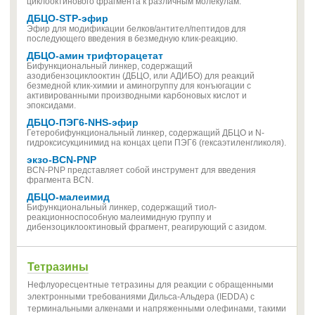
циклооктинового фрагмента к различным молекулам.
ДБЦО-STP-эфир
Эфир для модификации белков/антител/пептидов для
последующего введения в безмедную клик-реакцию.
ДБЦО-амин трифторацетат
Бифункциональный линкер, содержащий
азодибензоциклооктин (ДБЦО, или АДИБО) для реакций
безмедной клик-химии и аминогруппу для конъюгации с
активированными производными карбоновых кислот и
эпоксидами.
ДБЦО-ПЭГ6-NHS-эфир
Гетеробифункциональный линкер, содержащий ДБЦО и N-
гидроксисукцинимид на концах цепи ПЭГ6 (гексаэтиленгликоля).
экзо-BCN-PNP
BCN-PNP представляет собой инструмент для введения
фрагмента BCN.
ДБЦО-малеимид
Бифункциональный линкер, содержащий тиол-
реакционноспособную малеимидную группу и
дибензоциклооктиновый фрагмент, реагирующий с азидом.
Тетразины
Нефлуоресцентные тетразины для реакции с обращенными
электронными требованиями Дильса-Альдера (IEDDA) с
терминальными алкенами и напряженными олефинами, такими