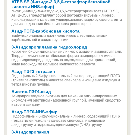
ATFB SE (4-азидо-2,3,5,6-тетрафторбензойной
кислоты NHS-эфир)
N-сукцинимидил-4-азидо-2,3,5,6-тетрафторбензоат (ATFB SE,
ATFB-OSu) представляет собой фотоактивируемый линкер,
используемый в качестве универсального маркирующего агента
для исследования биологических рецепторов.
Азид-ПЭГ2-карбоновая кислота
Бифункциональный диэтиленгликоль с терминальными
карбоксильной и азидо-группами.
3-Азидопропиламина гидрохлорид
Короткий бифункциональный линкер с азидо- и аминогруппами.
Твердая, химически стабильная форма азидопропиламина в
виде гидрохлорида, идеально подходящая для применений,
когда необходимо большое количество реагента.
Азид-ПЭГ3-тетразин
Гидрофильный бифункциональный линкер, содержащий ПЭГ3
(триэтиленгликоль) в качестве спейсера и концевые азидную и
тетразиновую группы.
Биотин-ПЭГ4-азид
Азидопроизводное биотина для мечения алкинилированных
биомолекул биотином - аффинной группой, имеющей сродство
к стрептавидину.
Азид-ПЭГ6-NHS-эфир
Гидрофильный бифункциональный линкер, содержащий ПЭГ6
(гексаэтиленгликоль) в качестве спейсера, и концевые
азидогруппу и гидроксисукцинимидную (NHS) группу.
3-Азидопропанол