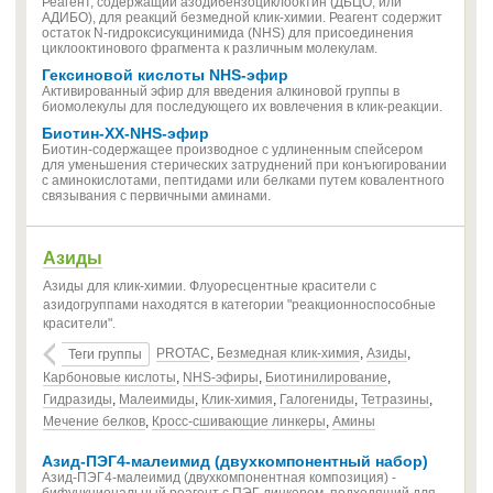
Реагент, содержащий азодибензоциклооктин (ДБЦО, или
АДИБО), для реакций безмедной клик-химии. Реагент содержит
остаток N-гидроксисукцинимида (NHS) для присоединения
циклооктинового фрагмента к различным молекулам.
Гексиновой кислоты NHS-эфир
Активированный эфир для введения алкиновой группы в
биомолекулы для последующего их вовлечения в клик-реакции.
Биотин-XX-NHS-эфир
Биотин-содержащее производное с удлиненным спейсером
для уменьшения стерических затруднений при конъюгировании
с аминокислотами, пептидами или белками путем ковалентного
связывания с первичными аминами.
Азиды
Азиды для клик-химии. Флуоресцентные красители с
азидогруппами находятся в категории "реакционноспособные
красители".
PROTAC
,
Безмедная клик-химия
,
Азиды
,
Теги группы
Карбоновые кислоты
,
NHS-эфиры
,
Биотинилирование
,
Гидразиды
,
Малеимиды
,
Клик-химия
,
Галогениды
,
Тетразины
,
Мечение белков
,
Кросс-сшивающие линкеры
,
Амины
Азид-ПЭГ4-малеимид (двухкомпонентный набор)
Азид-ПЭГ4-малеимид (двухкомпонентная композиция) -