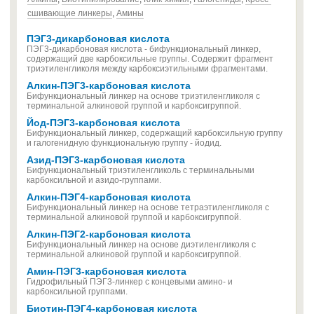
сшивающие линкеры
,
Амины
ПЭГ3-дикарбоновая кислота
ПЭГ3-дикарбоновая кислота - бифункциональный линкер,
содержащий две карбоксильные группы. Содержит фрагмент
триэтиленгликоля между карбоксиэтильными фрагментами.
Алкин-ПЭГ3-карбоновая кислота
Бифункциональный линкер на основе триэтиленгликоля с
терминальной алкиновой группой и карбоксигруппой.
Йод-ПЭГ3-карбоновая кислота
Бифункциональный линкер, содержащий карбоксильную группу
и галогенидную функциональную группу - йодид.
Азид-ПЭГ3-карбоновая кислота
Бифункциональный триэтиленгликоль с терминальными
карбоксильной и азидо-группами.
Алкин-ПЭГ4-карбоновая кислота
Бифункциональный линкер на основе тетраэтиленгликоля с
терминальной алкиновой группой и карбоксигруппой.
Алкин-ПЭГ2-карбоновая кислота
Бифункциональный линкер на основе диэтиленгликоля с
терминальной алкиновой группой и карбоксигруппой.
Амин-ПЭГ3-карбоновая кислота
Гидрофильный ПЭГ3-линкер с концевыми амино- и
карбоксильной группами.
Биотин-ПЭГ4-карбоновая кислота