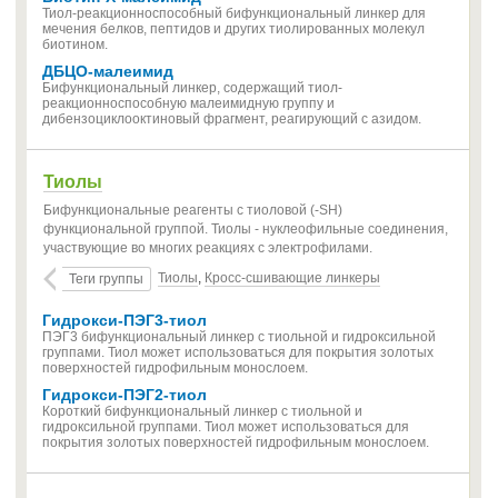
Тиол-реакционноспособный бифункциональный линкер для
мечения белков, пептидов и других тиолированных молекул
биотином.
ДБЦО-малеимид
Бифункциональный линкер, содержащий тиол-
реакционноспособную малеимидную группу и
дибензоциклооктиновый фрагмент, реагирующий с азидом.
Тиолы
Бифункциональные реагенты с тиоловой (-SH)
функциональной группой. Тиолы - нуклеофильные соединения,
участвующие во многих реакциях с электрофилами.
Тиолы
,
Кросс-сшивающие линкеры
Теги группы
Гидрокси-ПЭГ3-тиол
ПЭГ3 бифункциональный линкер с тиольной и гидроксильной
группами. Тиол может использоваться для покрытия золотых
поверхностей гидрофильным монослоем.
Гидрокси-ПЭГ2-тиол
Короткий бифункциональный линкер с тиольной и
гидроксильной группами. Тиол может использоваться для
покрытия золотых поверхностей гидрофильным монослоем.