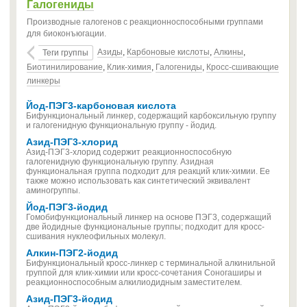
Галогениды
Производные галогенов с реакционноспособными группами
для биоконъюгации.
Азиды
,
Карбоновые кислоты
,
Алкины
,
Теги группы
Биотинилирование
,
Клик-химия
,
Галогениды
,
Кросс-сшивающие
линкеры
Йод-ПЭГ3-карбоновая кислота
Бифункциональный линкер, содержащий карбоксильную группу
и галогенидную функциональную группу - йодид.
Азид-ПЭГ3-хлорид
Азид-ПЭГ3-хлорид содержит реакционноспособную
галогенидную функциональную группу. Азидная
функциональная группа подходит для реакций клик-химии. Ее
также можно использовать как синтетический эквивалент
аминогруппы.
Йод-ПЭГ3-йодид
Гомобифункциональный линкер на основе ПЭГ3, содержащий
две йодидные функциональные группы; подходит для кросс-
сшивания нуклеофильных молекул.
Алкин-ПЭГ2-йодид
Бифункциональный кросс-линкер с терминальной алкинильной
группой для клик-химии или кросс-сочетания Соногаширы и
реакционноспособным алкилиодидным заместителем.
Азид-ПЭГ3-йодид