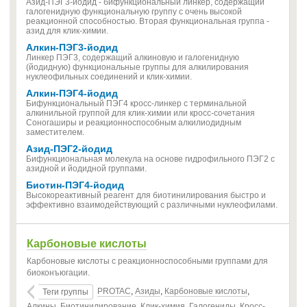
Азид-ПЭГ3-йодид - бифункциональный линкер, содержащий
галогенидную функциональную группу с очень высокой
реакционной способностью. Вторая функциональная группа -
азид для клик-химии.
Алкин-ПЭГ3-йодид
Линкер ПЭГ3, содержащий алкиновую и галогенидную
(йодидную) функциональные группы для алкилирования
нуклеофильных соединений и клик-химии.
Алкин-ПЭГ4-йодид
Бифункциональный ПЭГ4 кросс-линкер с терминальной
алкинильной группой для клик-химии или кросс-сочетания
Соногаширы и реакционноспособным алкилиодидным
заместителем.
Азид-ПЭГ2-йодид
Бифункциональная молекула на основе гидрофильного ПЭГ2 с
азидной и йодидной группами.
Биотин-ПЭГ4-йодид
Высокореактивный реагент для биотинилирования быстро и
эффективно взаимодействующий с различными нуклеофилами.
Карбоновые кислоты
Карбоновые кислоты с реакционноспособными группами для
биоконъюгации.
PROTAC
,
Азиды
,
Карбоновые кислоты
,
Теги группы
Алкины
,
Биотинилирование
,
Клик-химия
,
Галогениды
,
Кросс-