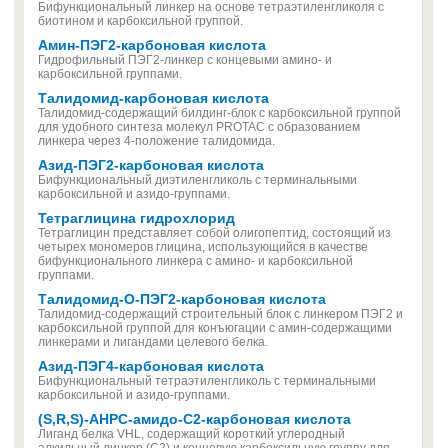
Бифункциональный линкер на основе тетраэтиленгликоля с
биотином и карбоксильной группой.
Амин-ПЭГ2-карбоновая кислота
Гидрофильный ПЭГ2-линкер с концевыми амино- и
карбоксильной группами.
Талидомид-карбоновая кислота
Талидомид-содержащий билдинг-блок с карбоксильной группой
для удобного синтеза молекул PROTAC с образованием
линкера через 4-положение талидомида.
Азид-ПЭГ2-карбоновая кислота
Бифункциональный диэтиленгликоль с терминальными
карбоксильной и азидо-группами.
Тетраглицина гидрохлорид
Тетраглицин представляет собой олигопептид, состоящий из
четырех мономеров глицина, использующийся в качестве
бифункционального линкера c амино- и карбоксильной
группами.
Талидомид-O-ПЭГ2-карбоновая кислота
Талидомид-содержащий строительный блок с линкером ПЭГ2 и
карбоксильной группой для конъюгации с амин-содержащими
линкерами и лигандами целевого белка.
Азид-ПЭГ4-карбоновая кислота
Бифункциональный тетраэтиленгликоль с терминальными
карбоксильной и азидо-группами.
(S,R,S)-AHPC-амидо-C2-карбоновая кислота
Лиганд белка VHL, содержащий короткий углеродный