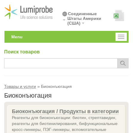
Соединенные
Штаты Америки
(США)
Menu
Toggl
naviga
Поиск товаров
Товары и услуги
Биоконъюгация
Биоконъюгация
Биоконъюгация / Продукты в категории
Реагенты для биоконъюгации: биотин, стрептавидин,
реагенты для биотинилирования, бифункциональные
кросс-линкеры, ПЭГ-линкеры, вспомогательные