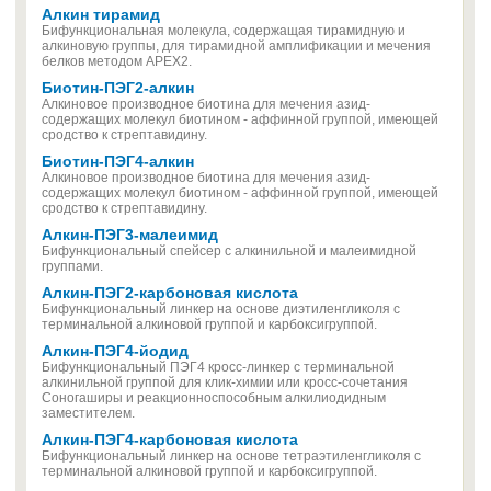
Алкин тирамид
Бифункциональная молекула, содержащая тирамидную и
алкиновую группы, для тирамидной амплификации и мечения
белков методом APEX2.
Биотин-ПЭГ2-алкин
Алкиновое производное биотина для мечения азид-
содержащих молекул биотином - аффинной группой, имеющей
сродство к стрептавидину.
Биотин-ПЭГ4-алкин
Алкиновое производное биотина для мечения азид-
содержащих молекул биотином - аффинной группой, имеющей
сродство к стрептавидину.
Алкин-ПЭГ3-малеимид
Бифункциональный спейсер с алкинильной и малеимидной
группами.
Алкин-ПЭГ2-карбоновая кислота
Бифункциональный линкер на основе диэтиленгликоля с
терминальной алкиновой группой и карбоксигруппой.
Алкин-ПЭГ4-йодид
Бифункциональный ПЭГ4 кросс-линкер с терминальной
алкинильной группой для клик-химии или кросс-сочетания
Соногаширы и реакционноспособным алкилиодидным
заместителем.
Алкин-ПЭГ4-карбоновая кислота
Бифункциональный линкер на основе тетраэтиленгликоля с
терминальной алкиновой группой и карбоксигруппой.