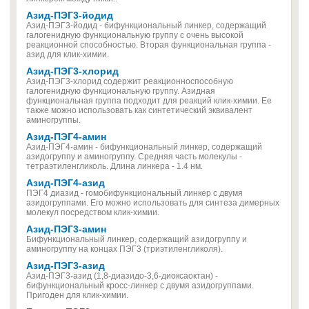
Азид-ПЭГ3-йодид
Азид-ПЭГ3-йодид - бифункциональный линкер, содержащий
галогенидную функциональную группу с очень высокой
реакционной способностью. Вторая функциональная группа -
азид для клик-химии.
Азид-ПЭГ3-хлорид
Азид-ПЭГ3-хлорид содержит реакционноспособную
галогенидную функциональную группу. Азидная
функциональная группа подходит для реакций клик-химии. Ее
также можно использовать как синтетический эквивалент
аминогруппы.
Азид-ПЭГ4-амин
Азид-ПЭГ4-амин - бифункциональный линкер, содержащий
азидогруппу и аминогруппу. Средняя часть молекулы -
тетраэтиленгликоль. Длина линкера - 1.4 нм.
Азид-ПЭГ4-aзид
ПЭГ4 диазид - гомобифункциональный линкер с двумя
азидогруппами. Его можно использовать для синтеза димерных
молекул посредством клик-химии.
Азид-ПЭГ3-амин
Бифункциональный линкер, содержащий азидогруппу и
аминогруппу на концах ПЭГ3 (триэтиленгликоля).
Азид-ПЭГ3-азид
Азид-ПЭГ3-азид (1,8-диазидо-3,6-диоксаоктан) -
бифункциональный кросс-линкер с двумя азидогруппами.
Пригоден для клик-химии.