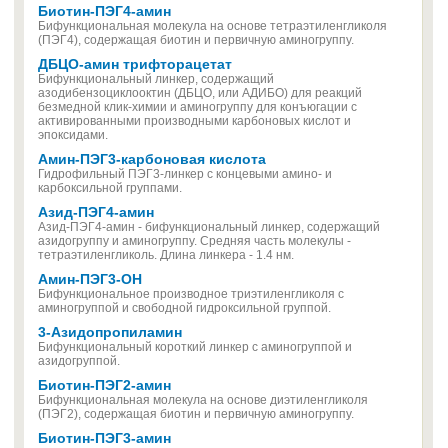
Биотин-ПЭГ4-амин
Бифункциональная молекула на основе тетраэтиленгликоля
(ПЭГ4), содержащая биотин и первичную аминогруппу.
ДБЦО-амин трифторацетат
Бифункциональный линкер, содержащий
азодибензоциклооктин (ДБЦО, или АДИБО) для реакций
безмедной клик-химии и аминогруппу для конъюгации с
активированными производными карбоновых кислот и
эпоксидами.
Амин-ПЭГ3-карбоновая кислота
Гидрофильный ПЭГ3-линкер с концевыми амино- и
карбоксильной группами.
Азид-ПЭГ4-амин
Азид-ПЭГ4-амин - бифункциональный линкер, содержащий
азидогруппу и аминогруппу. Средняя часть молекулы -
тетраэтиленгликоль. Длина линкера - 1.4 нм.
Амин-ПЭГ3-OH
Бифункциональное производное триэтиленгликоля с
аминогруппой и свободной гидроксильной группой.
3-Азидопропиламин
Бифункциональный короткий линкер с аминогруппой и
азидогруппой.
Биотин-ПЭГ2-амин
Бифункциональная молекула на основе диэтиленгликоля
(ПЭГ2), содержащая биотин и первичную аминогруппу.
Биотин-ПЭГ3-амин