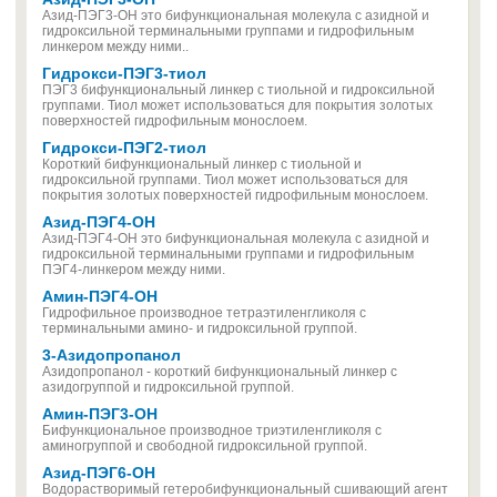
Азид-ПЭГ3-ОН это бифункциональная молекула с азидной и
гидроксильной терминальными группами и гидрофильным
линкером между ними..
Гидрокси-ПЭГ3-тиол
ПЭГ3 бифункциональный линкер с тиольной и гидроксильной
группами. Тиол может использоваться для покрытия золотых
поверхностей гидрофильным монослоем.
Гидрокси-ПЭГ2-тиол
Короткий бифункциональный линкер с тиольной и
гидроксильной группами. Тиол может использоваться для
покрытия золотых поверхностей гидрофильным монослоем.
Азид-ПЭГ4-ОН
Азид-ПЭГ4-ОН это бифункциональная молекула с азидной и
гидроксильной терминальными группами и гидрофильным
ПЭГ4-линкером между ними.
Амин-ПЭГ4-OH
Гидрофильное производное тетраэтиленгликоля с
терминальными амино- и гидроксильной группой.
3-Азидопропанол
Азидопропанол - короткий бифункциональный линкер с
азидогруппой и гидроксильной группой.
Амин-ПЭГ3-OH
Бифункциональное производное триэтиленгликоля с
аминогруппой и свободной гидроксильной группой.
Азид-ПЭГ6-ОН
Водорастворимый гетеробифункциональный сшивающий агент