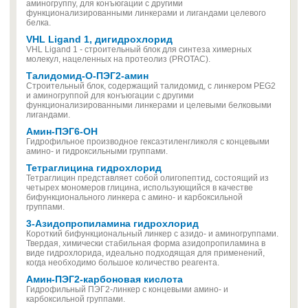
аминогруппу, для конъюгации с другими
функционализированными линкерами и лигандами целевого
белка.
VHL Ligand 1, дигидрохлорид
VHL Ligand 1 - строительный блок для синтеза химерных
молекул, нацеленных на протеолиз (PROTAC).
Талидомид-О-ПЭГ2-амин
Строительный блок, содержащий талидомид, с линкером PEG2
и аминогруппой для конъюгации с другими
функционализированными линкерами и целевыми белковыми
лигандами.
Амин-ПЭГ6-ОН
Гидрофильное производное гексаэтиленгликоля с концевыми
амино- и гидроксильными группами.
Тетраглицина гидрохлорид
Тетраглицин представляет собой олигопептид, состоящий из
четырех мономеров глицина, использующийся в качестве
бифункционального линкера c амино- и карбоксильной
группами.
3-Азидопропиламина гидрохлорид
Короткий бифункциональный линкер с азидо- и аминогруппами.
Твердая, химически стабильная форма азидопропиламина в
виде гидрохлорида, идеально подходящая для применений,
когда необходимо большое количество реагента.
Амин-ПЭГ2-карбоновая кислота
Гидрофильный ПЭГ2-линкер с концевыми амино- и
карбоксильной группами.