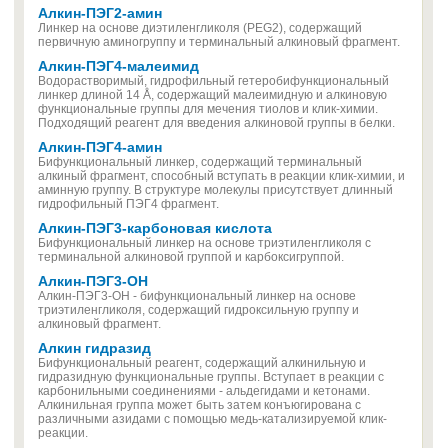
Алкин-ПЭГ2-амин
Линкер на основе диэтиленгликоля (PEG2), содержащий
первичную аминогруппу и терминальный алкиновый фрагмент.
Алкин-ПЭГ4-малеимид
Водорастворимый, гидрофильный гетеробифункциональный
линкер длиной 14 Å, содержащий малеимидную и алкиновую
функциональные группы для мечения тиолов и клик-химии.
Подходящий реагент для введения алкиновой группы в белки.
Алкин-ПЭГ4-амин
Бифункциональный линкер, содержащий терминальный
алкиный фрагмент, способный вступать в реакции клик-химии, и
аминную группу. В структуре молекулы присутствует длинный
гидрофильный ПЭГ4 фрагмент.
Алкин-ПЭГ3-карбоновая кислота
Бифункциональный линкер на основе триэтиленгликоля с
терминальной алкиновой группой и карбоксигруппой.
Алкин-ПЭГ3-OH
Алкин-ПЭГ3-OH - бифункциональный линкер на основе
триэтиленгликоля, содержащий гидроксильную группу и
алкиновый фрагмент.
Алкин гидразид
Бифункциональный реагент, содержащий алкинильную и
гидразидную функциональные группы. Вступает в реакции с
карбонильными соединениями - альдегидами и кетонами.
Алкинильная группа может быть затем конъюгирована с
различными азидами с помощью медь-катализируемой клик-
реакции.