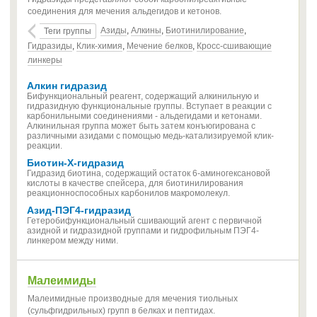
соединения для мечения альдегидов и кетонов.
Азиды
,
Алкины
,
Биотинилирование
,
Теги группы
Гидразиды
,
Клик-химия
,
Мечение белков
,
Кросс-сшивающие
линкеры
Алкин гидразид
Бифункциональный реагент, содержащий алкинильную и
гидразидную функциональные группы. Вступает в реакции с
карбонильными соединениями - альдегидами и кетонами.
Алкинильная группа может быть затем конъюгирована с
различными азидами с помощью медь-катализируемой клик-
реакции.
Биотин-X-гидразид
Гидразид биотина, содержащий остаток 6-аминогексановой
кислоты в качестве спейсера, для биотинилирования
реакционноспособных карбонилов макромолекул.
Азид-ПЭГ4-гидразид
Гетеробифункциональный сшивающий агент с первичной
азидной и гидразидной группами и гидрофильным ПЭГ4-
линкером между ними.
Малеимиды
Малеимидные производные для мечения тиольных
(сульфгидрильных) групп в белках и пептидах.