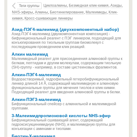
Циклоалкины
,
Безмедная клик-химия
,
Азиды
,
Теги группы
NHS-эфиры
,
Алкины
,
Биотинилирование
,
Малеимиды
,
Клик-
химия
,
Кросс-сшивающие линкеры
Азид-ПЭГ4-малеимид (двухкомпонентный набор)
Азид-ПЭГ4-малеимид (двухкомпонентная композиция) -
бифункциональный реагент с ПЭГ линкером, подходящий для
конъюгирования по тиольным группам биомолекул с
последующим проведением клик реакций.
Алкин малеимид
Малеимидный реагент для присоединения алкиновой группы к
белкам, пептидам и другим молекулам, содержащим тиольную
(SH)-группу - например, в составе цистеиновых фрагментов.
Алкин-ПЭГ4-малеимид
Водорастворимый, гидрофильный гетеробифункциональный
линкер длиной 14 Å, содержащий малеимидную и алкиновую
функциональные группы для мечения тиолов и клик-химии.
Подходящий реагент для введения алкиновой группы в белки.
Алкин-ПЭГ3-малеимид
Бифункциональный спейсер с алкинильной и малеимидной
группами.
3-Малеимидпропионовой кислоты NHS-эфир
Бифункциональный сшивающий агент, содержащий
гидроксисукцинимидную (NHS), и малеимидную группы для
конъюгации с аминами и тиолами.
Биотин-X-малеимид