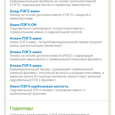
Бифункциональная молекула на основе триэтиленгликоля
(ПЭГ3), содержащая биотин и первичную аминогруппу.
Азид-ПЭГ2-амин
Линкер на основе диэтиленгликоля (ПЭГ2) с азидной и
аминогруппами.
Амин-ПЭГ4-OH
Гидрофильное производное тетраэтиленгликоля с
терминальными амино- и гидроксильной группой.
Алкин-ПЭГ3-амин
Алкин-ПЭГ3-амин - гетеробифункциональный линкер средней
длины для конъюгации биомолекул.
Алкин-ПЭГ2-амин
Линкер на основе диэтиленгликоля (PEG2), содержащий
первичную аминогруппу и терминальный алкиновый фрагмент.
Алкин-ПЭГ4-амин
Бифункциональный линкер, содержащий терминальный
алкиный фрагмент, способный вступать в реакции клик-химии, и
аминную группу. В структуре молекулы присутствует длинный
гидрофильный ПЭГ4 фрагмент.
Амин-ПЭГ4-карбоновая кислота
Гидрофильный ПЭГ4-линкер с концевыми амино- и
карбоксильной группами.
Гидразиды
Гидразиды представляют собой карбонилреактивные