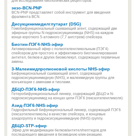
для исследования биологических рецепторов.
экзо-BCN-PNP
BCN-PNP представляет собой инструмент для введения
фрагмента BCN.
Дисукцинимидилглутарат (DSG)
Гомобифункциональный сшивающий агент, содержащий две
эфирные группы N-гидроксисукцинимида (NHS) на каждом
конце короткого 5-атомного (7,7 ангстрем) спейсера.
Биотин-ПЭГ4-NHS-эфир
Активированный эфир с полиэтиленгликольным (ПЭГ4)
спейсером для простого и эффективного биотинилирования
антител, белков и других биомолекул, содержащих первичные
амины.
3-Малеимидпропионовой кислоты NHS-эфир
Бифункциональный сшивающий агент, содержащий
гидроксисукцинимидную (NHS), и малеимидную группы для
конъюгации с аминами и тиолами.
ДБЦО-ПЭГ6-NHS-эфир
Гетеробифункциональный линкер, содержащий ДБЦО и N-
гидроксисукцинимид на концах цепи ПЭГ6 (гексаэтиленгликоля).
Азид-ПЭГ6-NHS-эфир
Гидрофильный бифункциональный линкер, содержащий ПЭГ6
(гексаэтиленгликоль) в качестве спейсера, и концевые
азидогруппу и гидроксисукцинимидную (NHS) группу.
ДБЦО-STP-эфир
Эфир для модификации белков/антител/пептидов для
последующего введения в безмедную клик-реакцию.