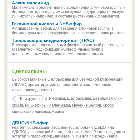
Алкин малеимид
Малеимидный реагент для присоединения алкиновой группы к
белкам, пептидам и другим молекулам, содержащим тиольную
(SH)-группу - например, в составе цистеиновых фрагментов.
Гексиновой кислоты NHS-эфир
Активированный эфир для введения алкиновой группы в
биомолекулы для последующего их вовлечения в клик-реакции.
Тиофосфоралкиндихлоридат (TPAC)
Высокореакционноспособный фосфоротиоатный реагент для
ковалентной модификации нуклеофильных групп с
одновременным введением терминального алкина.
Циклоалкины
Высокореактивные циклоалкины для безмедной клик-реакции
(SPAAC, промотируемое напряжением азид-алкиновое
циклоприсоединение).
STP-эфиры
,
Циклоалкины
,
Безмедная клик-
Теги группы
химия
,
NHS-эфиры
,
Малеимиды
,
Мечение белков
,
Кросс-
сшивающие линкеры
,
Амины
ДБЦО-NHS-эфир
Реагент, содержащий азодибензоциклооктин (ДБЦО, или
АДИБО), для реакций безмедной клик-химии. Реагент содержит
остаток N-гидроксисукцинимида (NHS) для присоединения