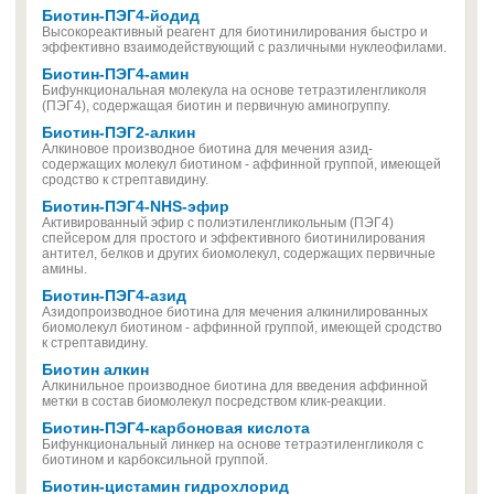
Биотин-ПЭГ4-йодид
Высокореактивный реагент для биотинилирования быстро и
эффективно взаимодействующий с различными нуклеофилами.
Биотин-ПЭГ4-амин
Бифункциональная молекула на основе тетраэтиленгликоля
(ПЭГ4), содержащая биотин и первичную аминогруппу.
Биотин-ПЭГ2-алкин
Алкиновое производное биотина для мечения азид-
содержащих молекул биотином - аффинной группой, имеющей
сродство к стрептавидину.
Биотин-ПЭГ4-NHS-эфир
Активированный эфир с полиэтиленгликольным (ПЭГ4)
спейсером для простого и эффективного биотинилирования
антител, белков и других биомолекул, содержащих первичные
амины.
Биотин-ПЭГ4-азид
Азидопроизводное биотина для мечения алкинилированных
биомолекул биотином - аффинной группой, имеющей сродство
к стрептавидину.
Биотин алкин
Алкинильное производное биотина для введения аффинной
метки в состав биомолекул посредством клик-реакции.
Биотин-ПЭГ4-карбоновая кислота
Бифункциональный линкер на основе тетраэтиленгликоля с
биотином и карбоксильной группой.
Биотин-цистамин гидрохлорид