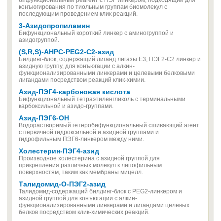
бифункциональный реагент с ПЭГ линкером, подходящий для
конъюгирования по тиольным группам биомолекул с
последующим проведением клик реакций.
3-Азидопропиламин
Бифункциональный короткий линкер с аминогруппой и
азидогруппой.
(S,R,S)-AHPC-PEG2-C2-азид
Билдинг-блок, содержащий лиганд лигазы E3, ПЭГ2-С2 линкер и
азидную группу, для конъюгации с алкин-
функционализированными линкерами и целевыми белковыми
лигандами посредством реакций клик-химии.
Азид-ПЭГ4-карбоновая кислота
Бифункциональный тетраэтиленгликоль с терминальными
карбоксильной и азидо-группами.
Азид-ПЭГ6-ОН
Водорастворимый гетеробифункциональный сшивающий агент
с первичной гидроксильной и азидной группами и
гидрофильным ПЭГ6-линкером между ними.
Холестерин-ПЭГ4-азид
Производное холестерина с азидной группой для
прикрепления различных молекул к липофильным
поверхностям, таким как мембраны мицелл.
Талидомид-О-ПЭГ2-азид
Талидомид-содержащий билдинг-блок с PEG2-линкером и
азидной группой для конъюгации с алкин-
функционализированными линкерами и лигандами целевых
белков посредством клик-химических реакций.