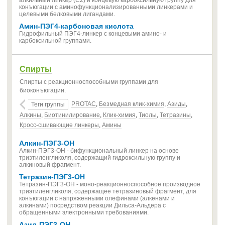
алкильный линкер (C2) и концевую карбоксильную группу для
конъюгации с аминофункционализированными линкерами и
целевыми белковыми лигандами.
Амин-ПЭГ4-карбоновая кислота
Гидрофильный ПЭГ4-линкер с концевыми амино- и
карбоксильной группами.
Спирты
Спирты с реакционноспособными группами для
биоконъюгации.
PROTAC
,
Безмедная клик-химия
,
Азиды
,
Теги группы
Алкины
,
Биотинилирование
,
Клик-химия
,
Тиолы
,
Тетразины
,
Кросс-сшивающие линкеры
,
Амины
Алкин-ПЭГ3-OH
Алкин-ПЭГ3-OH - бифункциональный линкер на основе
триэтиленгликоля, содержащий гидроксильную группу и
алкиновый фрагмент.
Тетразин-ПЭГ3-OH
Тетразин-ПЭГ3-OH - моно-реакционноспособное производное
триэтиленгликоля, содержащее тетразиновый фрагмент, для
конъюгации с напряженными олефинами (алкенами и
алкинами) посредством реакции Дильса-Альдера с
обращенными электронными требованиями.
Азид-ПЭГ3-ОН