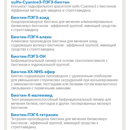
sulfo-Cyanine3-ПЭГ3-биотин
Конъюгат гидрофильного красителя sulfo-Cyanine3 с биотином.
Аффинная метка для авидина и стрептавидина.
Биотин-ПЭГ3-азид
Азидопроизводное биотина для мечения алкинилированных
биомолекул биотином - аффинной группой, имеющей сродство
к стрептавидину.
Биотин-ПЭГ4-алкин
Алкиновое производное биотина для мечения азид-
содержащих молекул биотином - аффинной группой, имеющей
сродство к стрептавидину.
Биотин-ПЭГ3-ОН
Бифункциональный линкер на основе триэтиленгликоля с
биотином и гидроксильной группой.
Биотин-XX-NHS-эфир
Биотин-содержащее производное с удлиненным спейсером
для уменьшения стерических затруднений при конъюгировании
с аминокислотами, пептидами или белками путем ковалентного
связывания с первичными аминами.
Биотин-X-малеимид
Тиол-реакционноспособный бифункциональный линкер для
мечения белков, пептидов и других тиолированных молекул
биотином.
Биотин-ПЭГ4-тетразин
Тетразин-производное биотина для мечения биомолекул
биотином - аффинной группой, имеющей сродство к
стрептавидину.