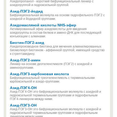
Азидопропанол - короткий бифункциональный линкер с
азидогруппой и гидроксильной группой.
Азид-ПЭГ2-йодид
Бифункциональная молекула на основе гидрофильного ПЭГ2 с
азидной и йодидной группами.
Азидомасляной кислоты NHS-эфир
Активированный эфир азидокислоты для введения
азидогруппы в состав белков и амино-ДНК для последующей
конъюгации с алкинами.
Биотин-ПЭГ2-азид
Азидопроизводное биотина для мечения алкинилированных
биомолекул биотином - аффинной группой, имеющей сродство
к стрептавидину.
Азид-ПЭГ2-амин
Линкер на основе диэтиленгликоля (ПЭГ2) с азидной и
аминогруппами.
Азид-ПЭГ3-карбоновая кислота
Бифункциональный триэтиленгликоль с терминальными
карбоксильной и азидо-группами.
Азид-ПЭГ4-ОН
Азид-ПЭГ4-ОН это бифункциональная молекула с азидной и
гидроксильной терминальными группами и гидрофильным
ПЭГ4-линкером между ними.
Азид-ПЭГ3-ОН
Азид-ПЭГ3-ОН это бифункциональная молекула с азидной и
гидроксильной терминальными группами и гидрофильным
линкером между ними..