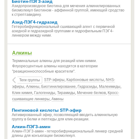
Биотин-ПЭГ3-азид
Азидопроизводное биотина для мечения алкинилированных
биомолекул биотином - аффинной группой, имеющей сродство
к стрептавидину.
Азид-ПЭГ4-гидразид
Гетеробифункциональный сшивающий агент с первичной
азидной и гидразидной группами и гидрофильным ПЭГ4-
линкером между ними.
Алкины
Терминальные алкины для реакций клик-химии.
Флуоресцентные алкины находятся в категории
"реакционноспособные красители".
STP-эфиры
,
Карбоновые кислоты
,
NHS-
Теги группы
эфиры
,
Алкины
,
Биотинилирование
,
Гидразиды
,
Малеимиды
,
Клик-химия
,
Галогениды
,
Тирамиды
,
Мечение белков
,
Кросс-
сшивающие линкеры
,
Амины
Пентиновой кислоты STP-эфир
Активированный эфир, позволяющий вводить алкинильную
группу в белки и пептиды для клик-реакции.
Алкин-ПЭГ3-амин
Алкин-ПЭГ3-амин - гетеробифункциональный линкер средней
длины для конъюгации биомолекул.