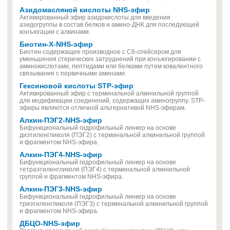
Азидомасляной кислоты NHS-эфир
Активированный эфир азидокислоты для введения
азидогруппы в состав белков и амино-ДНК для последующей
конъюгации с алкинами.
Биотин-X-NHS-эфир
Биотин-содержащее производное с С6-спейсером для
уменьшения стерических затруднений при конъюгировании с
аминокислотами, пептидами или белками путем ковалентного
связывания с первичными аминами.
Гексиновой кислоты STP-эфир
Активированный эфир с терминальной алкинильной группой
для модификации соединений, содержащих аминогруппу. STP-
эфиры являются отличной альтернативой NHS-эфирам.
Алкин-ПЭГ2-NHS-эфир
Бифункциональный гидрофильный линкер на основе
диэтиленгликоля (ПЭГ2) с терминальной алкинильной группой
и фрагментом NHS-эфира.
Алкин-ПЭГ4-NHS-эфир
Бифункциональный гидрофильный линкер на основе
тетраэтиленгликоля (ПЭГ4) с терминальной алкинильной
группой и фрагментом NHS-эфира.
Алкин-ПЭГ3-NHS-эфир
Бифункциональный гидрофильный линкер на основе
триэтиленгликоля (ПЭГ3) с терминальной алкинильной группой
и фрагментом NHS-эфира.
ДБЦО-NHS-эфир