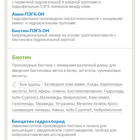
с первичной гидроксильной и азидной группами и
гидрофильным ПЭГ6-линкером между ними.
Амин-ПЭГ6-ОН
Гидрофильное производное гексаэтиленгликоля с концевыми
амино- и гидроксильными группами.
Биотин-ПЭГ3-ОН
Бифункциональный линкер на основе триэтиленгликоля с
биотином и гидроксильной группой.
Биотин
Производные биотина с линкерами различной длины для
введения биотиновых меток в белки, антитела, нуклеиновые
кислоты.
Безмедная клик-химия
,
Азиды
,
Карбоновые
Теги группы
кислоты
,
NHS-эфиры
,
Алкины
,
Биотинилирование
,
Гидразиды
,
sulfo-Cyanine3
,
Малеимиды
,
Микроскопия
,
Клик-химия
,
Галогениды
,
Тирамиды
,
Тетразины
,
Мечение белков
,
Кросс-
сшивающие линкеры
,
Амины
,
sulfo-Cyanine5
,
Нейробиология
Биоцитин гидрохлорид
Аминокислотное производное биотина и лизина для
конъюгации с авидином или стрептавидином, трейсер для
нейроанатомических исследований