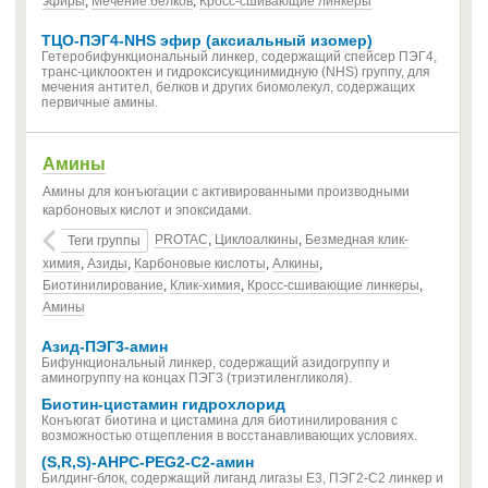
эфиры
,
Мечение белков
,
Кросс-сшивающие линкеры
ТЦО-ПЭГ4-NHS эфир (аксиальный изомер)
Гетеробифункциональный линкер, содержащий спейсер ПЭГ4,
транс-циклооктен и гидроксисукцинимидную (NHS) группу, для
мечения антител, белков и других биомолекул, содержащих
первичные амины.
Амины
Амины для конъюгации с активированными производными
карбоновых кислот и эпоксидами.
PROTAC
,
Циклоалкины
,
Безмедная клик-
Теги группы
химия
,
Азиды
,
Карбоновые кислоты
,
Алкины
,
Биотинилирование
,
Клик-химия
,
Кросс-сшивающие линкеры
,
Амины
Азид-ПЭГ3-амин
Бифункциональный линкер, содержащий азидогруппу и
аминогруппу на концах ПЭГ3 (триэтиленгликоля).
Биотин-цистамин гидрохлорид
Конъюгат биотина и цистамина для биотинилирования с
возможностью отщепления в восстанавливающих условиях.
(S,R,S)-AHPC-PEG2-C2-амин
Билдинг-блок, содержащий лиганд лигазы E3, ПЭГ2-С2 линкер и