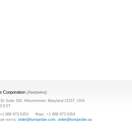
e Corporation
(Америка)
t Dr Suite 160, Westminster, Maryland 21157, USA
00 EST
+1 888 973 6353
Факс: +1 888 973 6354
ая почта:
order@lumiprobe.com
,
order@lumiprobe.us