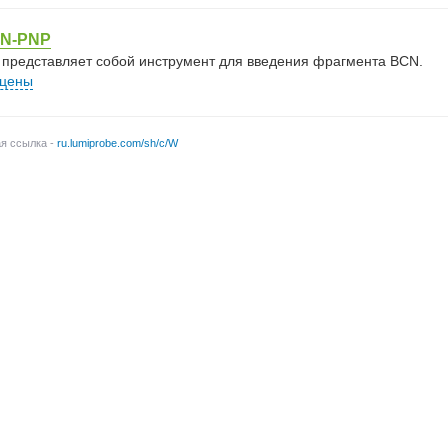
CN-PNP
представляет собой инструмент для введения фрагмента BCN.
 цены
ая ссылка -
ru.lumiprobe.com/sh/c/W