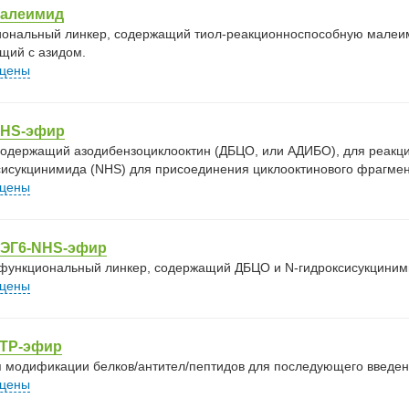
алеимид
ональный линкер, содержащий тиол-реакционноспособную малеим
щий с азидом.
 цены
HS-эфир
 содержащий азодибензоциклооктин (ДБЦО, или АДИБО), для реакци
сисукцинимида (NHS) для присоединения циклооктинового фрагмен
 цены
ЭГ6-NHS-эфир
функциональный линкер, содержащий ДБЦО и N-гидроксисукцинимид
 цены
TP-эфир
 модификации белков/антител/пептидов для последующего введен
 цены