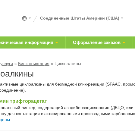
Соединенные Штаты Америки (США)
ехническая информация
Оформление заказов
 услуги
Биоконъюгация
Циклоалкины
оалкины
активные циклоалкины для безмедной клик-реакции (SPAAC, пром
соединение).
мин трифторацетат
ональный линкер, содержащий азодибензоциклооктин (ДБЦО, или 
ппу для конъюгации с активированными производными карбоновых 
 цены