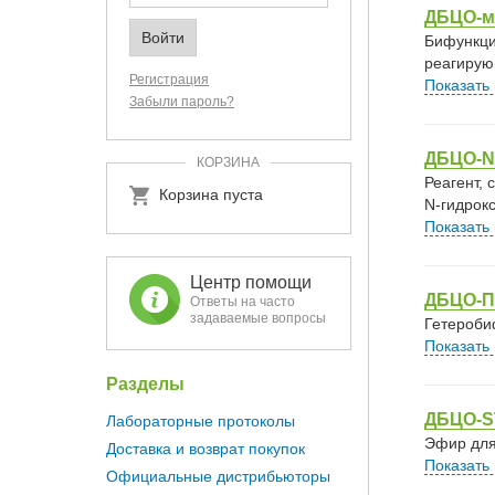
ДБЦО-м
Бифункци
реагирую
Регистрация
Показать
Забыли пароль?
ДБЦО-N
КОРЗИНА
Реагент,
Корзина пуста
N-гидрок
Показать
Центр помощи
ДБЦО-П
Ответы на часто
задаваемые вопросы
Гетероби
Показать
Разделы
ДБЦО-S
Лабораторные протоколы
Эфир для
Доставка и возврат покупок
Показать
Официальные дистрибьюторы