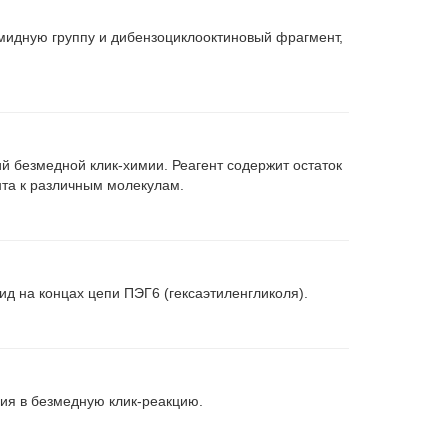
идную группу и дибензоциклооктиновый фрагмент,
й безмедной клик-химии. Реагент содержит остаток
та к различным молекулам.
 на концах цепи ПЭГ6 (гексаэтиленгликоля).
ия в безмедную клик-реакцию.