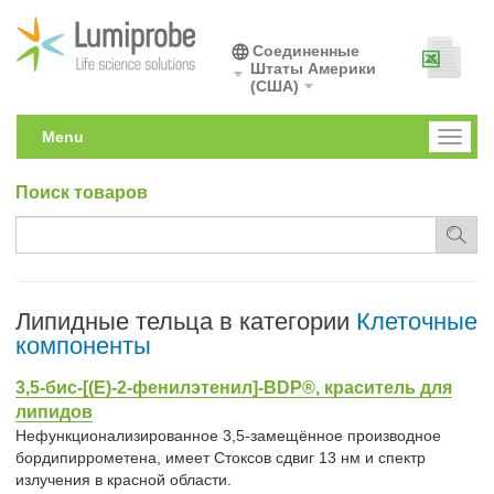
Соединенные
Штаты Америки
(США)
Menu
Toggl
naviga
Поиск товаров
Липидные тельца в категории
Клеточные
компоненты
3,5-бис-[(E)-2-фенилэтенил]-BDP®, краситель для
липидов
Нефункционализированное 3,5-замещённое производное
бордипиррометена, имеет Стоксов сдвиг 13 нм и спектр
излучения в красной области.