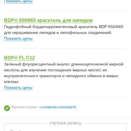
Показать цены
BDP® 650/665 краситель для липидов
Гидрофобный бордипиррометеновый краситель BDP 650/665
для окрашивания липидов и липофильных соединений.
Показать цены
BDP® FL C12
Зеленый флуоресцентный аналог длинноцепочечной жирной
кислоты для изучения поглощения жирных кислот, их
внутриклеточного транспорта и липидного обмена в живых
клетках.
Показать цены
Короткая ссылка -
ru.lumiprobe.com/sh/pt/1k
УЧЕТНАЯ ЗАПИСЬ