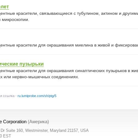
елет
ентные красители, связывающиеся с тубулином, актином и другими
 микроскопии.
ентные красители для окрашивания миелина в живой и фиксирован
ические пузырьки
ентные красители для окрашивания синаптических пузырьков в жив
ах или нервно-мышечных соединениях.
ая ссылка -
ru.lumiprobe.com/sh/ptg/5
e Corporation
(Америка)
t Dr Suite 160, Westminster, Maryland 21157, USA
00 EST