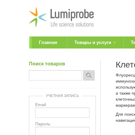
Главная
Товары и услуги
Т
Клет
Поиск товаров
Флуоресц
иммунохи
использу
а также 
УЧЕТНАЯ ЗАПИСЬ
клеточны
Email:
маркерам
Для поис
навигацию
Пароль: