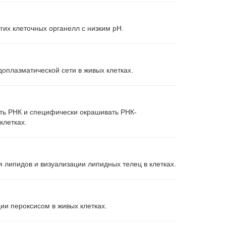
гих клеточных органелл с низким pH.
оплазматической сети в живых клетках.
ать РНК и специфически окрашивать РНК-
клетках.
липидов и визуализации липидных телец в клетках.
и пероксисом в живых клетках.