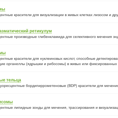
мы
ентные красители для визуализации в живых клетках лизосом и дру
азматический ретикулум
ентные производные глибенкламида для селективного мечения энд
омы
ентные красители для нуклеиновых кислот, способные детектиров
ие органеллы (ядрышки и рибосомы) в живых или фиксированных 
ые тельца
уоресцентные бордипиррометеновые (BDP) красители для мечения 
исомы
ентные липидные зонды для мечения, трассирования и визуализаци