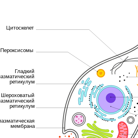
Цитоскелет
Пероксисомы
Гладкий
лазматический
ретикулум
Шероховатый
лазматический
ретикулум
лазматическая
мембрана