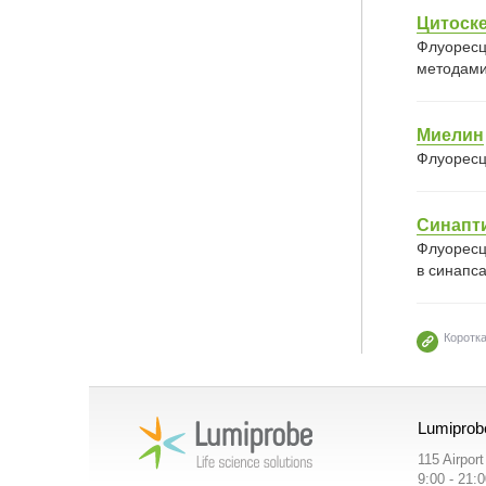
Цитоск
Флуоресц
методами
Миелин
Флуоресц
Синапт
Флуоресц
в синапс
Коротк
Lumiprob
115 Airpor
9:00 - 21: