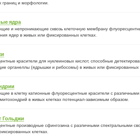
х границ и морфологии.
ные ядра
щие и непроникающие сквозь клеточную мембрану флуоресцентны
ния ядер в живых или фиксированных клетках.
ки
ентные красители для нуклеиновых кислот, способные детектиров
ие органеллы (ядрышки и рибосомы) в живых или фиксированных 
ндрии
щие в клетку катионные флуоресцентные красители с различными
 митохондрий в живых клетках потенциал-зависимым образом.
т Гольджи
ентные производные сфингозина с различными спектральными сво
фиксированных клетках.