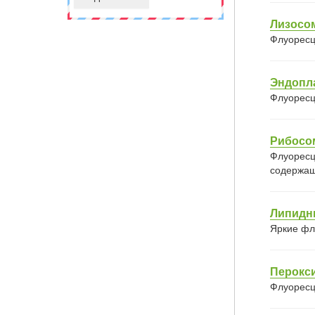
Лизосо
Флуоресц
Эндопл
Флуоресц
Рибос
Флуоресц
содержащ
Липидн
Яркие фл
Перокс
Флуоресц