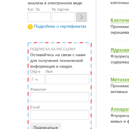
клеточны
анализа в электронном виде:
Кат. №
№ партии
Клеточ
Подробнее о сертификатах
Проникаю
окрашива
ПОДПИСКА НА РАССЫЛКУ
Ядрыш
Оставайтесь на связи с нами
Флуоресц
для получения технической
содержащ
информации и скидок.
Обр-е
Имя
Митохо
Проникаю
Фамилия
активных
Email
Аппара
Флуоресц
живых и 
Подписаться