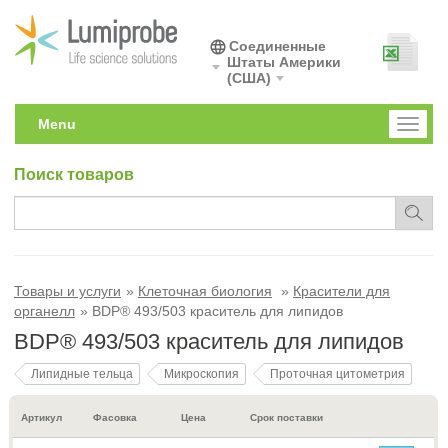
Соединенные
Штаты Америки
(США)
Menu
Toggl
naviga
Поиск товаров
Товары и услуги
Клеточная биология
Красители для
органелл
BDP® 493/503 краситель для липидов
BDP® 493/503 краситель для липидов
Липидные тельца
Микроскопия
Проточная цитометрия
Артикул
Фасовка
Цена
Срок поставки