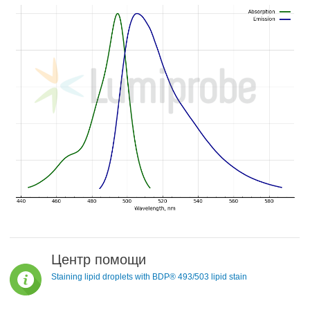
Центр помощи
Staining lipid droplets with BDP® 493/503 lipid stain