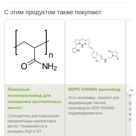
С этим продуктом также покупают
→
Линейный
BDP® 650/665 малеимид
Алк
полиакриламид для
те
Этот малеимид - реагент для
осаждения нуклеиновых
модификации тиолов,
Реа
кислот
производное BDP 650/665 -
(ац
бордипиррометено…
кон
Соосадитель для повышения
оли
преципитации нуклеиновых
кислот. Применяется в
реакциях ПЦР и ОТ…