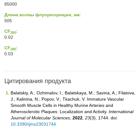
85000
Длина волны флуоресценции, нм:
505
CF
:
260
0.02
CF
:
280
0.03
Цитирования продукта
Balatskiy, A.; Ozhimalov, I.; Balatskaya, M.; Savina, A.; Filatova,
J.; Kalinina, N.; Popov, V.; Tkachuk, V. Immature Vascular
Smooth Muscle Cells in Healthy Murine Arteries and
Atherosclerotic Plaques: Localization and Activity.
International
Journal of Molecular Sciences
,
2022
, 23
(3), 1744. doi:
10.3390/ijms23031744