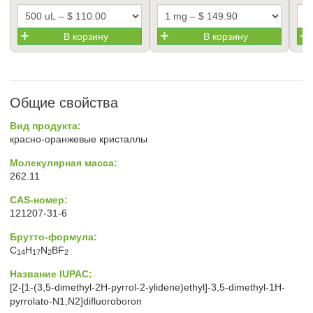
В корзину
В корзину
Общие свойства
Вид продукта:
красно-оранжевые кристаллы
Молекулярная масса:
262.11
CAS-номер:
121207-31-6
Брутто-формула:
C
H
N
BF
14
17
2
2
Название IUPAC:
[2-[1-(3,5-dimethyl-2H-pyrrol-2-ylidene)ethyl]-3,5-dimethyl-1H-
pyrrolato-N1,N2]difluoroboron