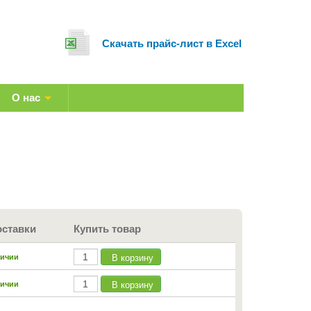
Cкачать прайс-лист в Excel
О нас
оставки
Купить товар
В корзину
личии
В корзину
личии