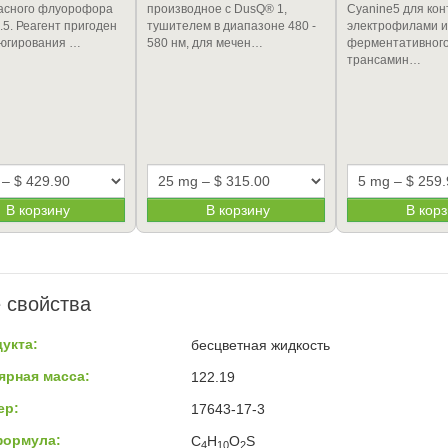
асного флуорофора
производное с DusQ® 1,
Cyanine5 для кон
.5. Реагент пригоден
тушителем в диапазоне 480 -
электрофилами и
ъюгирования …
580 нм, для мечен…
ферментативног
трансамин…
В корзину
В корзину
В кор
 свойства
укта:
бесцветная жидкость
ярная масса:
122.19
ер:
17643-17-3
формула:
C
H
O
S
4
10
2