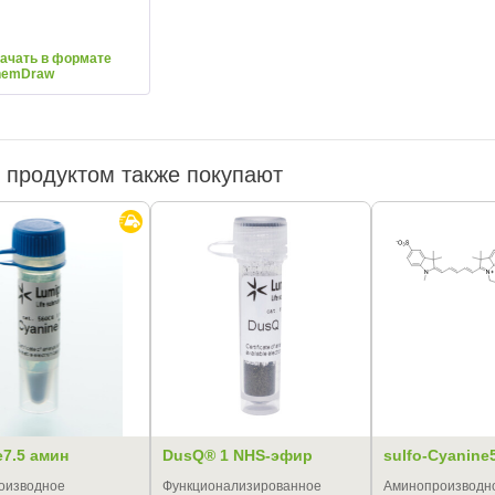
ачать в формате
hemDraw
 продуктом также покупают
e7.5 амин
DusQ® 1 NHS-эфир
sulfo-Cyanine
оизводное
Функционализированное
Аминопроизводное