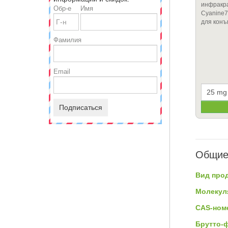
инфракр
Обр-е
Имя
Cyanine7
для кон
Фамилия
Email
Подписаться
Общие
Вид прод
Молекул
CAS-ном
Брутто-