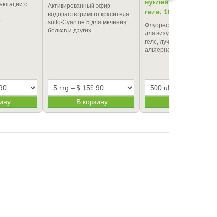
нуклеиновых кислот
ъюгации с
Активированный эфир
геле, 10000×
водорастворимого красителя
о
sulfo-Cyanine 5 для мечения
Флуоресцентный красите
белков и других…
для визуализации ДНК и 
геле, лучшая безопасная
альтернатива…
зину
В корзину
В корзину