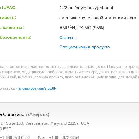
 IUPAC:
2-(2-sulfanylethoxy)ethanol
имость:
смешивается с водой и многими орга
1
 качества:
ЯМР
H, ГХ-МС (95%)
безопасности:
Скачать
Спецификация продукта
едлагается и продаётся только в исследовательских целях. Продукт не пров
 лекарствах, медицинских приборах, косметических средствах, нет явного и
их целей, включая, помимо прочего, диагностические цели in vitro, для людей
ая ссылка -
ru.lumiprobe.com/sh/p/6N
e Corporation
(Америка)
t Dr Suite 160, Westminster, Maryland 21157, USA
00 EST
+1 888 973 6353
Факс: +1 888 973 6354