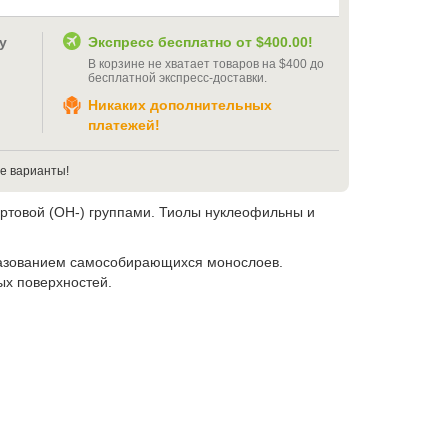
у
Экспресс бесплатно от
$400.00
!
В корзине не хватает товаров на
$400
до
бесплатной экспресс-доставки
.
Никаких дополнительных
платежей!
е варианты!
иртовой (OH-) группами. Тиолы нуклеофильны и
разованием самособирающихся монослоев.
ых поверхностей.