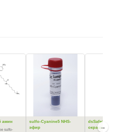
5 амин
sulfo-Cyanine5 NHS-
dsSafe® раствор дл
→
эфир
окрашивания
 sulfo-