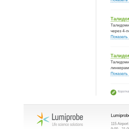
Талидо
Талидоми
через 4-
Показать
Талидо
Талидоми
линкерам
Показать
Коротк
Lumiprob
115 Airpor
9:00 - 21: