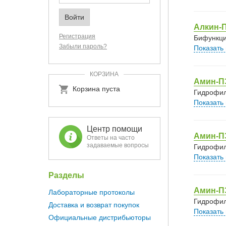
Алкин-П
Регистрация
Бифункци
Забыли пароль?
Показать
КОРЗИНА
Амин-П
Корзина пуста
Гидрофил
Показать
Центр помощи
Амин-П
Ответы на часто
задаваемые вопросы
Гидрофил
Показать
Разделы
Амин-П
Лабораторные протоколы
Гидрофил
Доставка и возврат покупок
Показать
Официальные дистрибьюторы