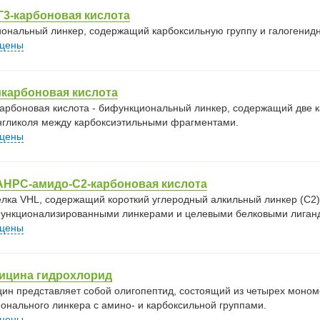
3-карбоновая кислота
ональный линкер, содержащий карбоксильную группу и галогенидн
 цены
карбоновая кислота
арбоновая кислота - бифункциональный линкер, содержащий две 
нгликоля между карбоксиэтильными фрагментами.
 цены
-AHPC-амидо-C2-карбоновая кислота
елка VHL, содержащий короткий углеродный алкильный линкер (C2)
ункционализированными линкерами и целевыми белковыми лиган
 цены
лицина гидрохлорид
цин представляет собой олигопептид, состоящий из четырех моном
онального линкера c амино- и карбоксильной группами.
 цены