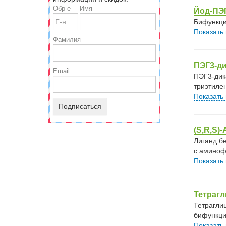
Обр-е
Имя
Йод-ПЭГ
Бифункци
Показать
Фамилия
ПЭГ3-ди
Email
ПЭГ3-дик
триэтиле
Показать
Подписаться
(S,R,S)
Лиганд б
с аминоф
Показать
Тетраг
Тетрагли
бифункци
Показать