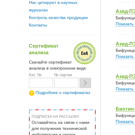
Нас цитируют в научных
журналах
Азид-ПЭ
Контроль качества продукции
Бифункци
Показать
Контакты
Азид-ПЭ
Сертификат
Бифункци
анализа
Показать
Скачайте сертификат
анализа в электронном виде:
Кат. №
№ партии
Азид-ПЭ
Бифункци
Показать
Подробнее о сертификатах
Биотин-
Бифункци
ПОДПИСКА НА РАССЫЛКУ
Показать
Оставайтесь на связи с нами
для получения технической
информации и скидок.