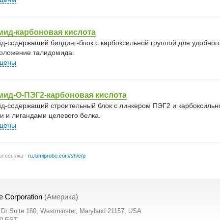
мид-карбоновая кислота
д-содержащий билдинг-блок с карбоксильной группой для удобног
положение талидомида.
 цены
мид-O-ПЭГ2-карбоновая кислота
д-содержащий строительный блок с линкером ПЭГ2 и карбоксильн
и и лигандами целевого белка.
 цены
ая ссылка -
ru.lumiprobe.com/sh/c/p
e Corporation
(Америка)
t Dr Suite 160, Westminster, Maryland 21157, USA
00 EST