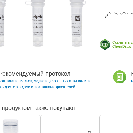
Скачать в 
ChemDraw
Рекомендуемый протокол
Конъюгация белков, модифицированных алкином или
К
азидом, с азидами или алкинами красителей
 продуктом также покупают