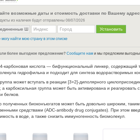
айте возможные даты и стоимость доставки по Вашему адрес
дукты из наличия будут отправлены
08/07/2026
 могу найти мою страну в этом списке
ли более выгодное предложение?
Сообщите нам
и мы предложим выгодны
4-карбоновая кислота — бифункциональный линкер, содержащий т
олекула гидрофильна и подходит для синтеза водорастворимых ко
группа может вступать в реакции [3+2]-диполярного циклоприсое
 а карбоксильная группа может быть активирована и реагировать 
и белков.
р полученных биоконъюгатов может быть довольно широким, таким
твенными средствами (ADC-antibody drug conjugates). При этом вв
имость в воде, а также снизить иммуногенность биомолекул.