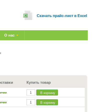
Cкачать прайс-лист в Excel
О нас
а
оставки
Купить товар
В корзину
личии
В корзину
личии