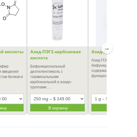
→
ой кислоты
Азид-ПЭГ2-карбоновая
Азид-ПЭГ3-йодид
кислота
Азид-ПЭГ3-йодид -
бифункциональный линке
 эфир
Бифункциональный
содержащий галогенидну
я введения
диэтиленгликоль с
функциональную группу 
став белков и
терминальными
…
карбоксильной и азидо-
группами.…
зину
В корзину
В корзину