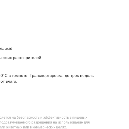
ic acid
ческих растворителей
20°C в темноте. Транспортировка: до трех недель
от влаги.
еряется на безопасность и эффективность в пищевых
ли подразумеваемого разрешения на использование для
 или животных или в коммерческих целях.