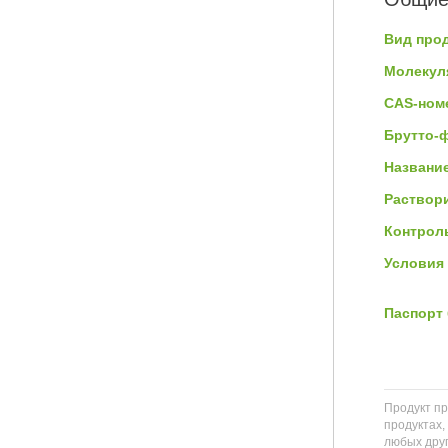
Вид прод
Молекул
CAS-ном
Брутто-
Название
Раствор
Контроль
Условия 
Паспорт 
Продукт пр
продуктах,
любых друг