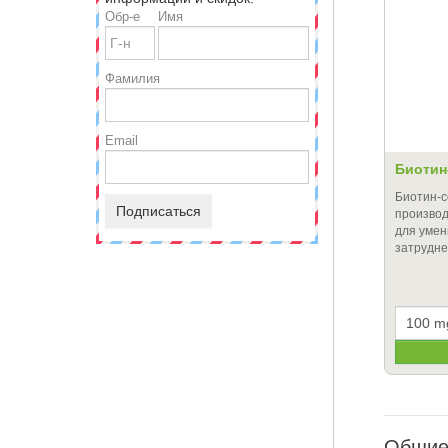
Обр-е
Имя
Фамилия
Email
Биотин
Биотин-
Подписаться
производ
для умен
затрудне
Общие