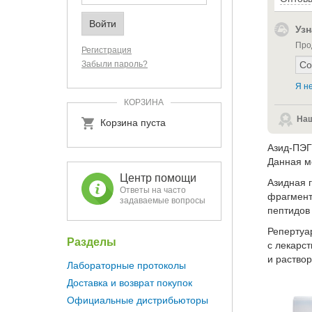
Узн
Про
Регистрация
Забыли пароль?
Я не
КОРЗИНА
Наш
Корзина пуста
Азид-ПЭГ
Данная м
Центр помощи
Азидная 
Ответы на часто
фрагмент,
задаваемые вопросы
пептидов 
Репертуа
Разделы
с лекарс
и раствор
Лабораторные протоколы
Доставка и возврат покупок
Официальные дистрибьюторы