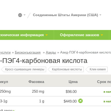
Соединенные Штаты Америки (США)
ехническая информация
Оформление заказов
 услуги
Биоконъюгация
Азиды
Азид-ПЭГ4-карбоновая кислот
-ПЭГ4-карбоновая кислота
Кросс-сшивающие линкеры
Карбоновые кислоты
Клик-химия
икул
Фасовка
Цена
Срок п
-250mg
250 mg
$98.00
в на
3-1g
1 g
$449.00
в на
й заказ