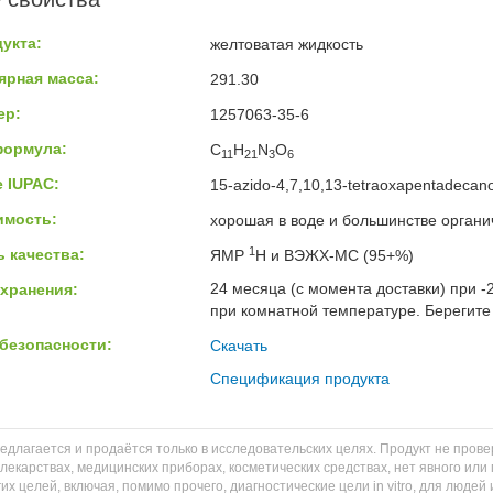
укта:
желтоватая жидкость
ярная масса:
291.30
ер:
1257063-35-6
формула:
C
H
N
O
11
21
3
6
 IUPAC:
15-azido-4,7,10,13-tetraoxapentadecano
имость:
хорошая в воде и большинстве органи
1
 качества:
ЯМР
H и ВЭЖХ-МС (95+%)
24 месяца (с момента доставки) при -
хранения:
при комнатной температуре. Берегите 
безопасности:
Скачать
Спецификация продукта
едлагается и продаётся только в исследовательских целях. Продукт не пров
 лекарствах, медицинских приборах, косметических средствах, нет явного и
их целей, включая, помимо прочего, диагностические цели in vitro, для людей