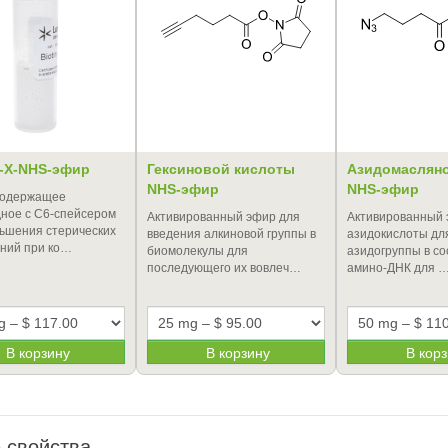
-X-NHS-эфир
Гексиновой кислоты
Азидомаслян
NHS-эфир
NHS-эфир
содержащее
ное с С6-спейсером
Активированный эфир для
Активированный
ьшения стерических
введения алкиновой группы в
азидокислоты дл
ний при ко…
биомолекулы для
азидогруппы в со
последующего их вовлеч…
амино-ДНК для 
В корзину
В корзину
В кор
 свойства