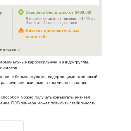
у
Экспресс бесплатно от
$400.00
!
В корзине не хватает товаров на
$400
до
бесплатной экспресс-доставки
.
Никаких дополнительных
платежей!
е варианты!
ерминальные карбоксильную и азидо-группы.
нъюгатов.
динения с биомолекулами, содержащими алкиновый
с различными аминами, в том числе в составе
 способом можно получать конъюгаты антител
едение ПЭГ-линкера может повысить стабильность