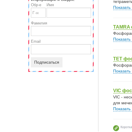
тетрамет
Обр-е
Имя
Показать
Фамилия
TAMRA 
Фосфорам
Показать
Email
TET фо
Подписаться
Фосфорам
Показать
VIC фос
VIC - не
для мече
Показать
Коротк