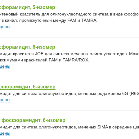
сфорамидит, 5-изомер
антеновый краситель для олигонуклеотидного синтеза в виде фосф
 в канал, промежуточный между FAM и TAMRA.
 цены
сфорамидит, 6-изомер
идит красителя JOE для синтеза меченых олигонуклеотидов. Мак
ксимумами красителей FAM и TAMRA/ROX.
 цены
сфорамидит, 6-изомер
идит для синтеза олигонуклеотидов, меченых родамином 6G (R6G) 
 цены
T фосфорамидит, 6-изомер
идит для синтеза олигонуклеотидов, меченых SIMA в середине це
 цены