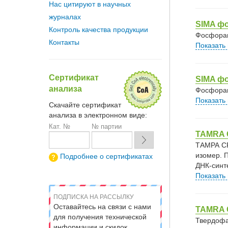
Нас цитируют в научных
журналах
SIMA ф
Контроль качества продукции
Фосфорам
Контакты
Показать
Сертификат
SIMA фо
анализа
Фосфорам
Показать
Скачайте сертификат
анализа в электронном виде:
Кат. №
№ партии
TAMRA C
ТАМРА CP
изомер. 
Подробнее о сертификатах
ДНК‑синт
Показать
ПОДПИСКА НА РАССЫЛКУ
Оставайтесь на связи с нами
TAMRA C
для получения технической
Твердофа
информации и скидок.