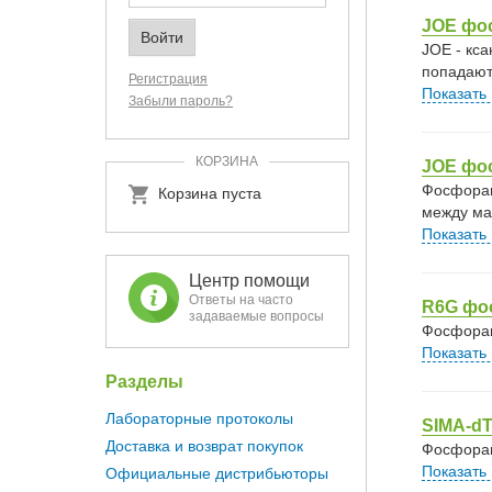
JOE фо
JOE - кс
попадают
Регистрация
Показать
Забыли пароль?
КОРЗИНА
JOE фо
Фосфорам
Корзина пуста
между ма
Показать
Центр помощи
Ответы на часто
R6G фо
задаваемые вопросы
Фосфорам
Показать
Разделы
Лабораторные протоколы
SIMA-d
Доставка и возврат покупок
Фосфорам
Показать
Официальные дистрибьюторы