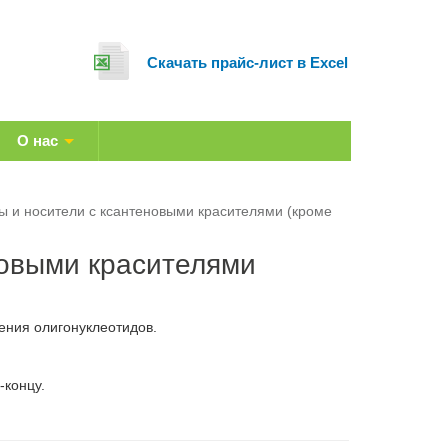
Cкачать прайс-лист в Excel
О нас
 и носители с ксантеновыми красителями (кроме
овыми красителями
ния олигонуклеотидов.
-концу.