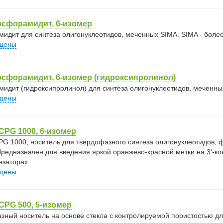
осфорамидит, 6-изомер
идит для синтеза олигонуклеотидов, меченных SIMA. SIMA - боле
 цены
сфорамидит, 6-изомер (гидроксипролинол)
идит (гидроксипролинол) для синтеза олигонуклеотидов, меченных
 цены
PG 1000, 6-изомер
G 1000, носитель для твёрдофазного синтеза олигонуклеотидов
Предназначен для введения яркой оранжево‑красной метки на 3'-ко
езаторах.
 цены
PG 500, 5-изомер
зный носитель на основе стекла с контролируемой пористостью дл