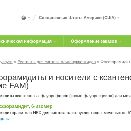
Соединенные Штаты Америки (США)
ехническая информация
Оформление заказов
 услуги
Реагенты для синтеза олигонуклеотидов
Фосфорамидиты
орамидиты и носители с ксантен
ме FAM)
идиты ксантеновых флуорофоров (кроме флуоресцеина) для мече
сфорамидит, 6-изомер
идит красителя HEX для синтеза олигонуклеотидов, меченых по 5'
 цены