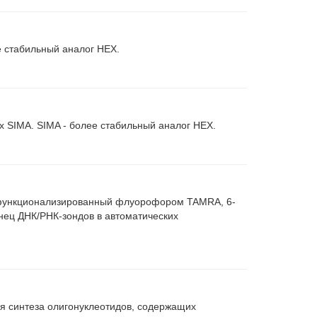
е стабильный аналог HEX.
 SIMA. SIMA - более стабильный аналог HEX.
, функционализированный флуорофором TAMRA, 6-
нец ДНК/РНК-зондов в автоматических
я синтеза олигонуклеотидов, содержащих