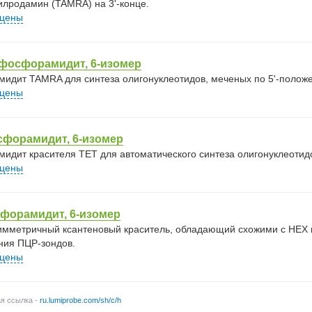
илродамин (TAMRA) на 3'-конце.
 цены
фосфорамидит, 6-изомер
идит TAMRA для синтеза олигонуклеотидов, меченых по 5'-положе
 цены
сфорамидит, 6-изомер
идит красителя TET для автоматического синтеза олигонуклеотидов
 цены
форамидит, 6-изомер
симметричный ксантеновый краситель, обладающий схожими с HEX 
ния ПЦР-зондов.
 цены
ая ссылка -
ru.lumiprobe.com/sh/c/h