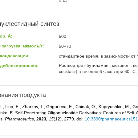
0.19
уклеотидный синтез
ор, Å:
500
 загрузка, мкмоль/г:
50−70
 конденсации:
стандартное время, в зависимости от
Раствор трет-бутиламин : метанол : в
 деблокирования:
cocktail») в течение 6 часов при 60 °
вания продукта
I.; Ilina, E.; Zharkov, T.; Grigorieva, E.; Chinak, O.; Kupryushkin, M.; G
enko, E. Self-Penetrating Oligonucleotide Derivatives: Features of Self
ns.
Pharmaceutics
,
2023
, 15
(12), 2779. doi:
10.3390/pharmaceutics15