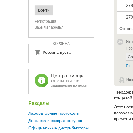
279
279
Регистрация
Забыли пароль?
Оптовы
Узн
КОРЗИНА
Про
Корзина пуста
Я не
Центр помощи
Наш
Ответы на часто
задаваемые вопросы
Твердофа
концевой
Разделы
Этот нос
позволяю
Лабораторные протоколы
времени 
Доставка и возврат покупок
Официальные дистрибьюторы