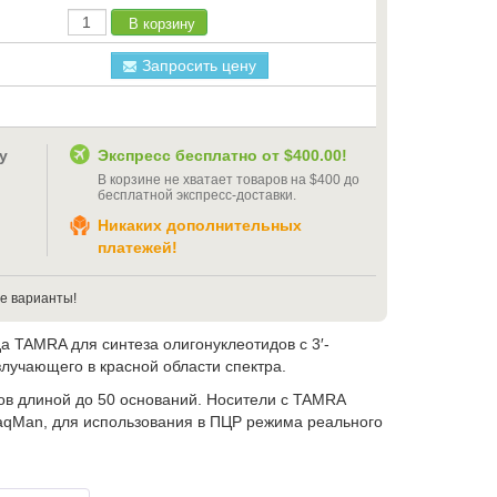
В корзину
Запросить цену
у
Экспресс бесплатно от
$400.00
!
В корзине не хватает товаров на
$400
до
бесплатной экспресс-доставки
.
Никаких дополнительных
платежей!
е варианты!
TAMRA для синтеза олигонуклеотидов с 3′-
лучающего в красной области спектра.
ов длиной до 50 оснований. Носители с TAMRA
TaqMan, для использования в ПЦР режима реального