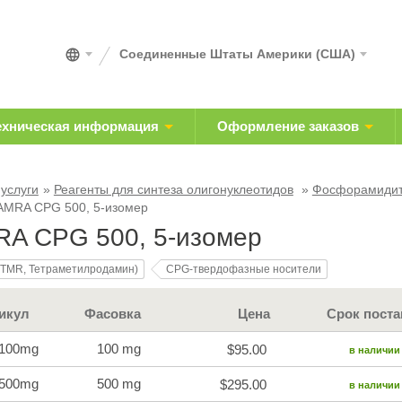
Соединенные Штаты Америки (США)
ехническая информация
Оформление заказов
 услуги
Реагенты для синтеза олигонуклеотидов
Фосфорамидиты
AMRA CPG 500, 5-изомер
A CPG 500, 5-изомер
TMR, Тетраметилродамин)
CPG-твердофазные носители
икул
Фасовка
Цена
Срок поста
-100mg
100 mg
$95.00
в наличии
-500mg
500 mg
$295.00
в наличии