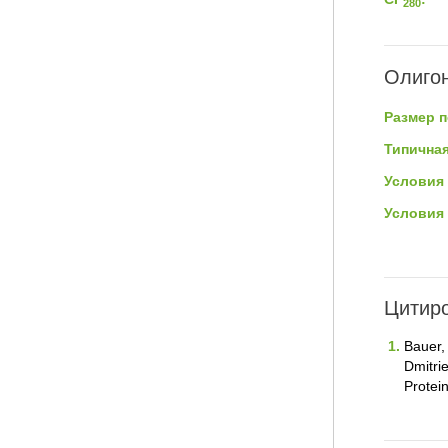
280
Олигон
Размер п
Типичная
Условия
Условия
Цитиро
Bauer, 
Dmitri
Protei