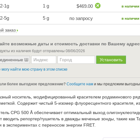
2-1g
1 g
$469.00
в наличии
2-5g
5 g
по запросу
в наличии
й заказ
айте возможные даты и стоимость доставки по Вашему адрес
дукты из наличия будут отправлены
08/06/2026
 могу найти мою страну в этом списке
ли более выгодное предложение?
Сообщите нам
и мы предложим выгодны
зный носитель, модифицированный красителем родаминового ряда 
 меткой. Содержит чистый 5-изомер флуоресцентного красителя, из
итель CPG 500 Å обеспечивает оптимальный выход олигонуклеотид
т вводить репортер/тушитель в дважды меченые зонды, такие как 
и в экспериментах с переносом энергии FRET.