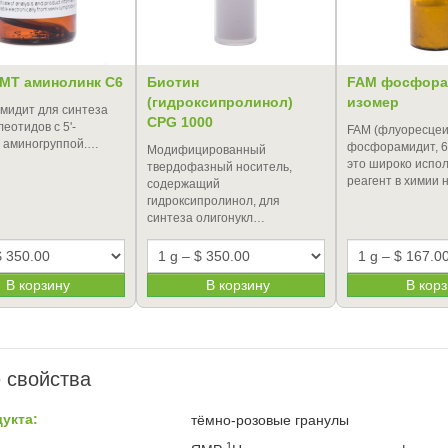
MT аминолинк C6
Биотин
FAM фосфорам
(гидроксипролинол)
изомер
мидит для синтеза
CPG 1000
еотидов с 5'-
FAM (флуоресцеи
 аминогруппой.…
фосфорамидит, 
Модифицированный
это широко испо
твердофазный носитель,
реагент в химии
содержащий
гидроксипролинол, для
синтеза олигонукл…
В корзину
В корзину
В кор
 свойства
укта:
тёмно-розовые гранулы
1