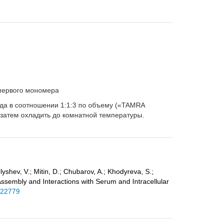
 первого мономера
ода в соотношении 1:1:3 по объему («TAMRA
С; затем охладить до комнатной температуры.
olyshev, V.; Mitin, D.; Chubarov, A.; Khodyreva, S.;
-Assembly and Interactions with Serum and Intracellular
122779