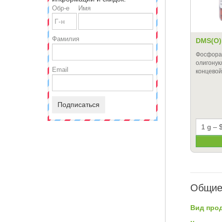
Обр-е
Имя
Фамилия
DMS(O)
Фосфора
олигонукл
Email
концевой
Подписаться
Общие
Вид прод