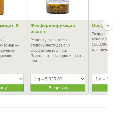
→
идит, 6-
Фосфорилирующий
DusQ® 1 CPG 500
реагент
Твердофазный носитель 
основе пористого стекла
н)
Реагент для синтеза
500 для синтеза
6-изомер —
олигонуклеотидов c 5′-
олигонуклеотидов, сод…
льзуемый
фосфатной группой.
 нуклеин…
Позволяет фосфорилировать
оли…
зину
В корзину
В корзину