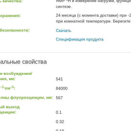
ЯМР
H и измерение нагрузки, функц
 качества:
синтезе.
24 месяца (с момента доставки) при -
хранения:
при комнатной температуре. Берегите 
безопасности:
Скачать
Спецификация продукта
альные свойства
м возбуждения/
ия, нм:
541
−1
−1
ь
⋅см
:
84000
олны флуоресценции, нм:
567
ый выход
ценции:
0.1
0.32