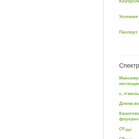
Контроль
Условия 
Паспорт 
Спектр
Максиму
поглощен
ε, л⋅мол
Длина в
Квантов
флуорес
CF
:
260
CF
: