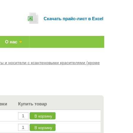
Cкачать прайс-лист в Excel
О нас
 и носители с ксантеновыми красителями (кроме
вки
Купить товар
В корзину
В корзину