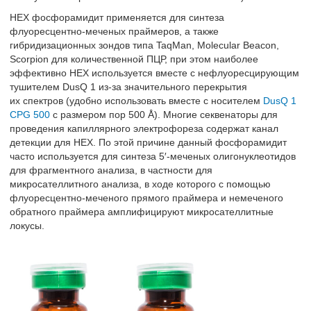
HEX фосфорамидит применяется для синтеза
флуоресцентно-меченых праймеров, а также
гибридизационных зондов типа TaqMan, Molecular Beacon,
Scorpion для количественной ПЦР, при этом наиболее
эффективно HEX используется вместе с нефлуоресцирующим
тушителем DusQ 1 из-за значительного перекрытия
их спектров (удобно использовать вместе с носителем
DusQ 1
CPG 500
с размером пор 500 Å). Многие секвенаторы для
проведения капиллярного электрофореза содержат канал
детекции для HEX. По этой причине данный фосфорамидит
часто используется для синтеза 5′-меченых олигонуклеотидов
для фрагментного анализа, в частности для
микросателлитного анализа, в ходе которого с помощью
флуоресцентно-меченого прямого праймера и немеченого
обратного праймера амплифицируют микросателлитные
локусы.