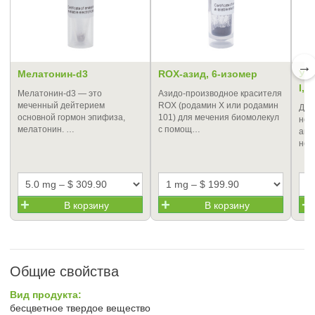
→
Мелатонин-d3
ROX-азид, 6-изомер
Ун
I, 
Мелатонин-d3 — это
Азидо-производное красителя
меченный дейтерием
ROX (родамин X или родамин
Дан
основной гормон эпифиза,
101) для мечения биомолекул
нос
мелатонин. …
с помощ…
авт
нем
В корзину
В корзину
Общие свойства
Вид продукта:
бесцветное твердое вещество