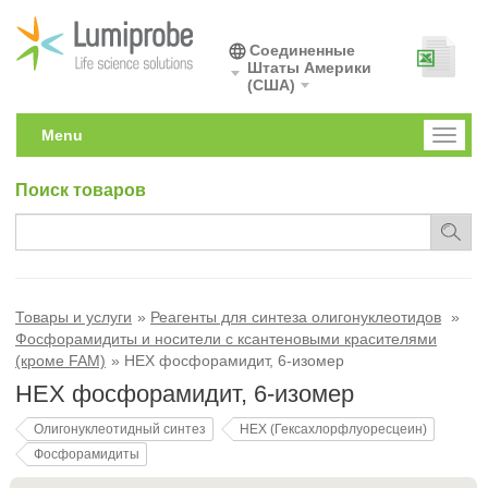
Соединенные
Штаты Америки
(США)
Menu
Toggl
naviga
Поиск товаров
Товары и услуги
Реагенты для синтеза олигонуклеотидов
Фосфорамидиты и носители с ксантеновыми красителями
(кроме FAM)
HEX фосфорамидит, 6-изомер
HEX фосфорамидит, 6-изомер
Олигонуклеотидный синтез
HEX (Гексахлорфлуоресцеин)
Фосфорамидиты