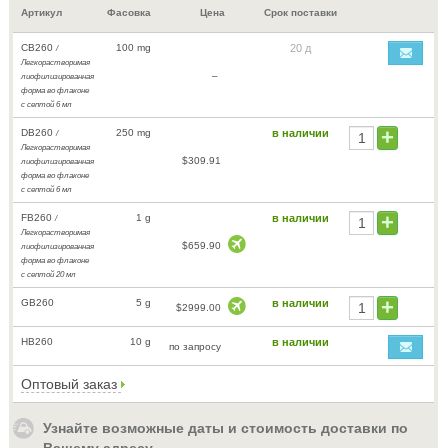
Артикул
Фасовка
Цена
Срок поставки
CB260
100 mg
20 д
/
Легкорастворимая
–
лиофилизированная
форма во флаконе
с септой 6 мл
DB260
250 mg
в наличии
/
Легкорастворимая
$309.91
лиофилизированная
форма во флаконе
с септой 6 мл
FB260
1 g
в наличии
/
Легкорастворимая
$659.90
лиофилизированная
форма во флаконе
с септой 20 мл
GB260
5 g
в наличии
$2999.00
HB260
10 g
в наличии
по запросу
Оптовый заказ
Узнайте возможные даты и стоимость доставки по
Вашему адресу