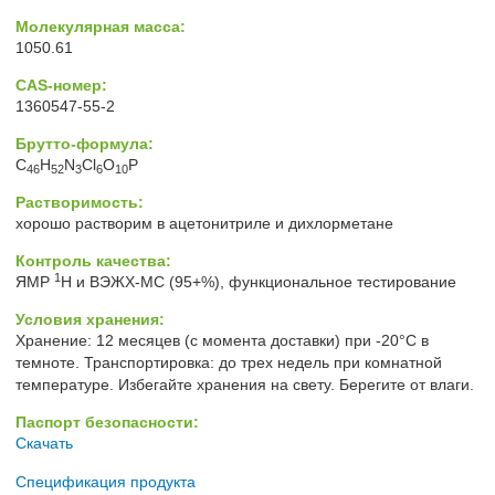
Молекулярная масса:
1050.61
CAS-номер:
1360547-55-2
Брутто-формула:
C
H
N
Cl
O
P
46
52
3
6
10
Растворимость:
хорошо растворим в ацетонитриле и дихлорметане
Контроль качества:
1
ЯМР
H и ВЭЖХ-МС (95+%), функциональное тестирование
Условия хранения:
Хранение: 12 месяцев (с момента доставки) при -20°C в
темноте. Транспортировка: до трех недель при комнатной
температуре. Избегайте хранения на свету. Берегите от влаги.
Паспорт безопасности:
Скачать
Спецификация продукта