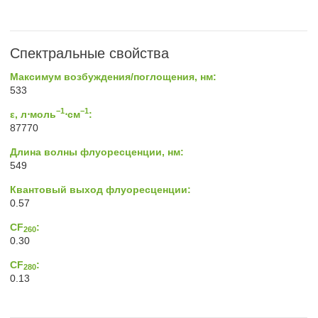
Спектральные свойства
Максимум возбуждения/поглощения, нм:
533
−1
−1
ε, л⋅моль
⋅см
:
87770
Длина волны флуоресценции, нм:
549
Квантовый выход флуоресценции:
0.57
CF
:
260
0.30
CF
:
280
0.13