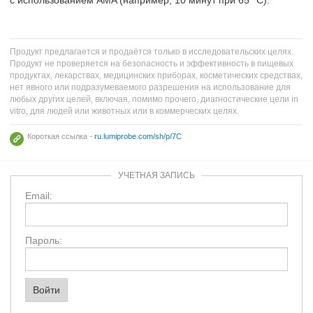
с использованием AMA (например, 10 минут при 65 °С).
Продукт предлагается и продаётся только в исследовательских целях.
Продукт не проверяется на безопасность и эффективность в пищевых
продуктах, лекарствах, медицинских приборах, косметических средствах,
нет явного или подразумеваемого разрешения на использование для
любых других целей, включая, помимо прочего, диагностические цели in
vitro, для людей или животных или в коммерческих целях.
Короткая ссылка -
ru.lumiprobe.com/sh/p/7C
УЧЕТНАЯ ЗАПИСЬ
Email:
Пароль: