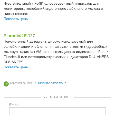
Чувствительный к Fe(II) флуоресцентный индикатор для
мониторинга колебаний эндогенного лабильного железа в
живых клетках.
Показать цены
Pluronic® F-127
Неионогенный детергент, широко используемый для
солюбилизации и облегчения загрузки в клетки гидрофобных
молекул, таких как AM-эфиры кальциевых индикаторов Fluo-4,
Fluorica-8 или потенциометрических индикаторов Di-4-ANEPS,
Di-8-ANEPS.
Показать цены
Короткая ссылка -
ru.lumiprobe.com/sh/c/1c
УЧЕТНАЯ ЗАПИСЬ
Email: