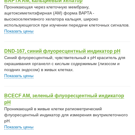
BAPTA AM, кальциевый хелатор
Проникающая через клеточную мембрану,
ацетоксиметилэфирная (АМ) форма BAPTA -
высокоселективного хелатора кальция, широко
использующегося при изучении передачи клеточных сигналов.
Показать цены
DND-167, синий флуоресцентный индикатор pH
Синий флуоресцентный, чувствительный к pH краситель для
окрашивания органелл с кислым содержимым (лизосом и
поздних эндосом) в живых клетках.
Показать цены
BCECF AM, зеленый флуоресцентный индикатор
pH
Проникающий в живые клетки ратиометрический
флуоресцентный индикатор для измерения внутриклеточного
рН.
Показать цены