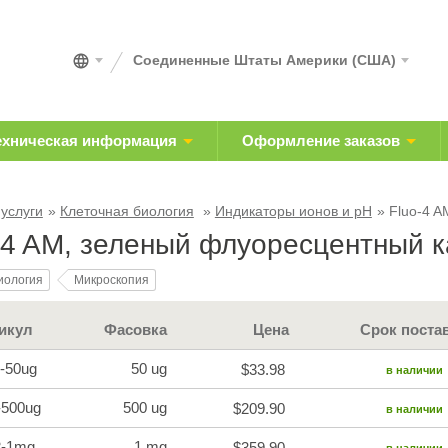
Соединенные Штаты Америки (США)
ехническая информация
Оформление заказов
 услуги
Клеточная биология
Индикаторы ионов и pH
Fluo-4 
-4 AM, зеленый флуоресцентный 
иология
Микроскопия
икул
Фасовка
Цена
Срок поста
-50ug
50 ug
$33.98
в наличии
-500ug
500 ug
$209.90
в наличии
2-1mg
1 mg
$359.90