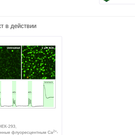
т в действии
НЕК-293,
2+
енные флуоресцентным Ca
-