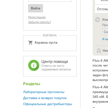
Оптовы
Регистрация
Узн
Забыли пароль?
Про
КОРЗИНА
Я не
Корзина пуста
Наш
Fluo-4 A
Центр помощи
после чег
Ответы на часто
задаваемые вопросы
испускани
задач фл
высокопр
Разделы
Fluo-4 A
Лабораторные протоколы
преимуще
345 нМ. 
Доставка и возврат покупок
внутрикл
Официальные дистрибьюторы