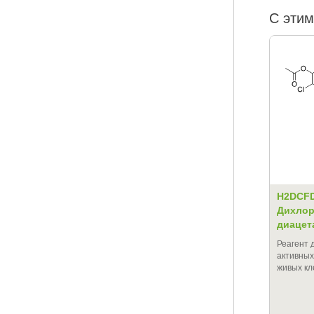
С этим
H2DCFDA
Дихлор
диацет
Реагент 
активных
живых кл