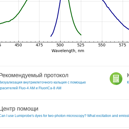
Рекомендуемый протокол
Визуализация внутриклеточного кальция с помощью
К
красителей Fluo-4 AM и FluoriCa-8 AM
Центр помощи
Can I use Lumiprobe's dyes for two-photon microscopy? What excitation and emiss