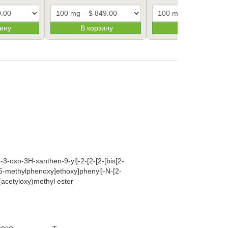
зину
В корзину
В корзину
-3-oxo-3H-xanthen-9-yl]-2-[2-[2-[bis[2-
-5-methylphenoxy]ethoxy]phenyl]-N-[2-
(acetyloxy)methyl ester