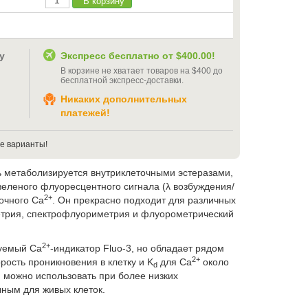
В корзину
у
Экспресс бесплатно от
$400.00
!
В корзине не хватает товаров на
$400
до
бесплатной экспресс-доставки
.
Никаких дополнительных
платежей!
е варианты!
ь метаболизируется внутриклеточными эстеразами,
-зеленого флуоресцентного сигнала (λ возбуждения/
2+
очного Ca
. Он прекрасно подходит для различных
метрия, спектрофлуориметрия и флуорометрический
2+
зуемый Ca
-индикатор Fluo-3, но обладает рядом
2+
рость проникновения в клетку и K
для Ca
около
d
 можно использовать при более низких
чным для живых клеток.