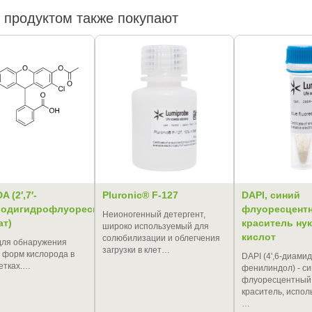
 продуктом также покупают
 (2′,7′-
Pluronic® F-127
DAPI, синий
одигидрофлуоресцеин
флуоресцент
Неионогенный детергент,
ат)
краситель ну
широко используемый для
кислот
солюбилизации и облегчения
для обнаружения
загрузки в клет…
 форм кислорода в
DAPI (4',6-диами
етках.…
фенилиндол) - с
флуоресцентный
краситель, испо
…