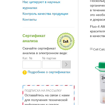
Поскольку
Нас цитируют в научных
органиче
журналах
в течение
Контроль качества продукции
это необ
Контакты
и докрас
Fluo-4 A
красител
Сертификат
в качеств
анализа
Скачайте сертификат
[1]
Cell Calc
анализа в электронном виде:
Кат. №
№ партии
Подробнее о сертификатах
ПОДПИСКА НА РАССЫЛКУ
Оставайтесь на связи с нами
для получения технической
информации и скидок.