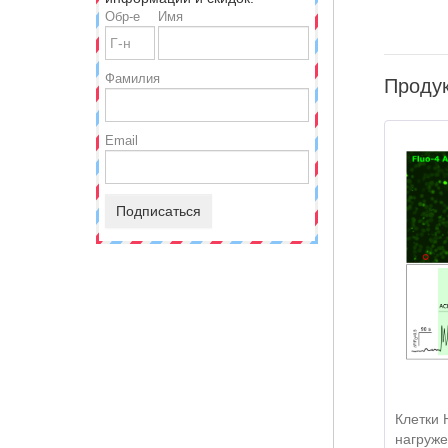
Обр-е
Имя
Фамилия
Продук
Email
Подписаться
Клетки 
нагруж