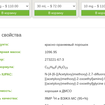
В корзину
В корзину
В кор
 свойства
укта:
красно-оранжевый порошок
ярная масса:
1096.95
ер:
273221-67-3
формула:
C
H
F
N
O
51
50
2
2
23
N-[4-[6-[(Acetyloxy)methoxy]-2,7-difluoro
 IUPAC:
[(acetyloxy)methoxy]-2-oxoethyl]amino]
[(acetyloxy)methoxy]-2-oxoethyl]glycine 
имость:
хорошая в ДМСО
1
 качества:
ЯМР
H и ВЭЖХ-МС (95+%)