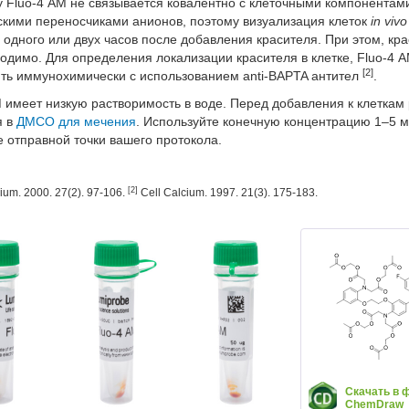
 Fluo-4 AM не связывается ковалентно с клеточными компонентами
скими переносчиками анионов, поэтому визуализация клеток
in vivo
 одного или двух часов после добавления красителя. При этом, кра
ходимо. Для определения локализации красителя в клетке, Fluo-4
[2]
ить иммунохимически с использованием anti-BAPTA антител
.
M имеет низкую растворимость в воде. Перед добавления к клеткам
я в
ДМСО для мечения
. Используйте конечную концентрацию 1–5 м
е отправной точки вашего протокола.
[2]
ium. 2000. 27(2). 97-106.
Cell Calcium. 1997. 21(3). 175-183.
Скачать в 
ChemDraw