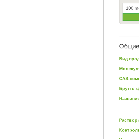
Общие
Вид прод
Молекул
CAS-ном
Брутто-
Название
Раствор
Контроль