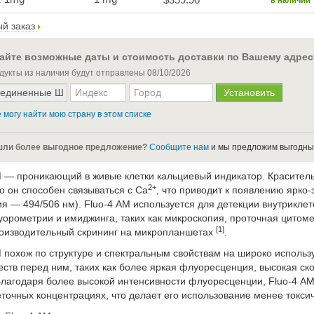
в наличии
й заказ
айте возможные даты и стоимость доставки по Вашему адрес
дукты из наличия будут отправлены
08/10/2026
 могу найти мою страну в этом списке
ли более выгодное предложение?
Сообщите нам
и мы предложим выгодны
M — проникающий в живые клетки кальциевый индикатор. Красител
2+
о он способен связываться с Ca
, что приводит к появлению ярко
я — 494/506 нм). Fluo-4 AM используется для детекции внутриклет
уорометрии и имиджинга, таких как микроскопия, проточная цито
[1]
оизводительный скрининг на микропланшетах
.
M похож по структуре и спектральным свойствам на широко исполь
ств перед ним, таких как более яркая флуоресценция, высокая ско
Благодаря более высокой интенсивности флуоресценции, Fluo-4 AM
еточных концентрациях, что делает его использование менее токси