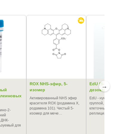
ROX NHS-эфир, 5-
EdU (5-этинил-2'-
→
ный
изомер
дезоксиуридин)
клеиновых
Активированный NHS эфир
EdU - нуклеозид с алкино
красителя ROX (родамина X,
группой, который включа
родамина 101). Чистый 5-
клеточными ферментами 
дино-2-
изомер для мече…
реплицируе…
иний
 ДНК-
льзуемый для