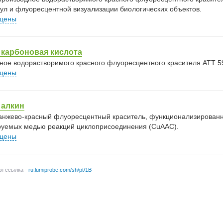
ул и флуоресцентной визуализации биологических объектов.
 цены
 карбоновая кислота
ное водорастворимого красного флуоресцентного красителя АТТ 59
 цены
 алкин
анжево-красный флуоресцентный краситель, функционализированн
руемых медью реакций циклоприсоединения (CuAAC).
 цены
ая ссылка -
ru.lumiprobe.com/sh/pt/1B