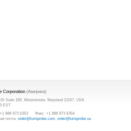
e Corporation
(Америка)
t Dr Suite 160, Westminster, Maryland 21157, USA
00 EST
+1 888 973 6353
Факс: +1 888 973 6354
ая почта:
order@lumiprobe.com
,
order@lumiprobe.us