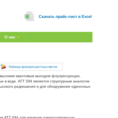
Cкачать прайс-лист в Excel
О нас
Таблица флуоресцентных меток
 высоким квантовым выходом флуоресценции,
ью в воде. ATT 594 является структурным аналогом
высокого разрешения и для обнаружения одиночных
еля ATT 594 для мечения алкинсодержащих