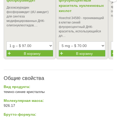
фосфорамидит
флуоресцентный
JOE
краситель нуклеиновых
кра
Дезоксиуридин
кислот
обл
фосфорамидит (dU амидит)
про
для синтеза
Hoechst 34580 - проникающий
модифицированных ДНК-
в клетки синий
олигонуклеотидов.…
флуоресцентный ДНК-
краситель, использующийся
дл…
В корзину
В корзину
Общие свойства
Вид продукта:
темно-синие кристаллы
Молекулярная масса:
926.17
Брутто-формула: