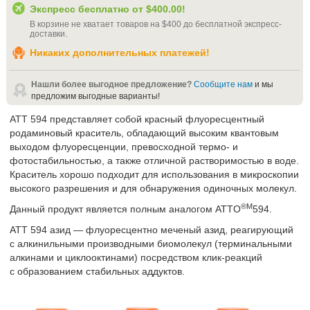
Экспресс бесплатно от
$400.00
!
В корзине не хватает товаров на
$400
до бесплатной экспресс-
доставки
.
Никаких дополнительных платежей!
Нашли более выгодное предложение?
Сообщите нам
и мы
предложим выгодные варианты!
ATT 594 представляет собой красный флуоресцентный
родаминовый краситель, обладающий высоким квантовым
выходом флуоресценции, превосходной термо- и
фотостабильностью, а также отличной растворимостью в воде.
Краситель хорошо подходит для использования в микроскопии
высокого разрешения и для обнаружения одиночных молекул.
®M
Данный продукт является полным аналогом ATTO
594.
ATT 594 азид — флуоресцентно меченый азид, реагирующий
с алкинильными производными биомолекул (терминальными
алкинами и циклооктинами) посредством клик-реакций
с образованием стабильных аддуктов.