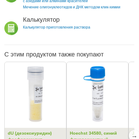
с азидами или алкинами красителей
Мечение олигонуклеотидов и ДНК методом клик-химии
Калькулятор
Калькулятор приготовления раствора
С этим продуктом также покупают
dU (дезоксиуридин)
Hoechst 34580, синий
JO
→