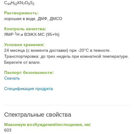
C
H
KN
O
S
44
52
7
9
2
Растворимость:
хорошая в воде, ДМФ, ДМСО
Контроль качества:
1
ЯМР
H и ВЭЖХ-МС (95+%)
Условия хранения:
24 месяца (с момента доставки) при -20°C в темноте.
Транспортировка: до трех недель при комнатной температуре.
Берегите от влаги.
Паспорт безопасности:
Скачать
Спецификация продукта
Спектральные свойства
Максимум возбуждения/поглощения, нм:
603