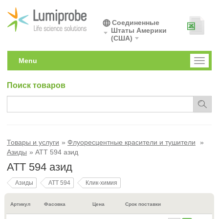
Соединенные
Штаты Америки
(США)
Menu
Toggl
naviga
Поиск товаров
Товары и услуги
Флуоресцентные красители и тушители
Азиды
ATT 594 азид
ATT 594 азид
Азиды
ATT 594
Клик-химия
Артикул
Фасовка
Цена
Срок поставки