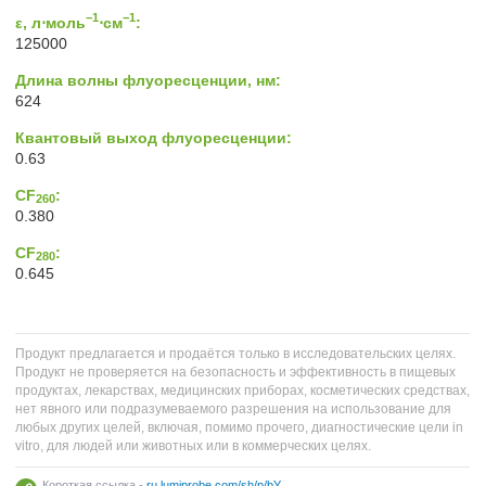
−1
−1
ε, л⋅моль
⋅см
:
125000
Длина волны флуоресценции, нм:
624
Квантовый выход флуоресценции:
0.63
CF
:
260
0.380
CF
:
280
0.645
Продукт предлагается и продаётся только в исследовательских целях.
Продукт не проверяется на безопасность и эффективность в пищевых
продуктах, лекарствах, медицинских приборах, косметических средствах,
нет явного или подразумеваемого разрешения на использование для
любых других целей, включая, помимо прочего, диагностические цели in
vitro, для людей или животных или в коммерческих целях.
Короткая ссылка -
ru.lumiprobe.com/sh/p/bY