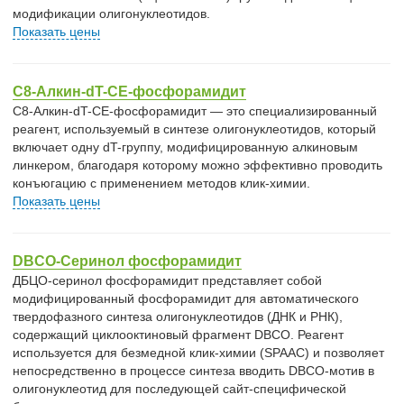
модификации олигонуклеотидов.
Показать цены
C8-Алкин-dT-CE-фосфорамидит
C8-Алкин-dT-CE-фосфорамидит — это специализированный
реагент, используемый в синтезе олигонуклеотидов, который
включает одну dT-группу, модифицированную алкиновым
линкером, благодаря которому можно эффективно проводить
конъюгацию с применением методов клик-химии.
Показать цены
DBCO-Серинол фосфорамидит
ДБЦО-серинол фосфорамидит представляет собой
модифицированный фосфорамидит для автоматического
твердофазного синтеза олигонуклеотидов (ДНК и РНК),
содержащий циклооктиновый фрагмент DBCO. Реагент
используется для безмедной клик-химии (SPAAC) и позволяет
непосредственно в процессе синтеза вводить DBCO-мотив в
олигонуклеотид для последующей сайт-специфической