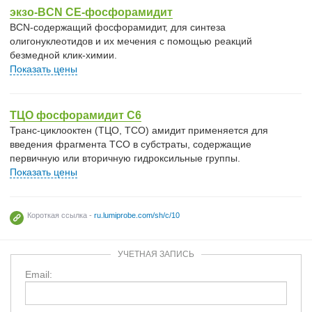
экзо-BCN CE-фосфорамидит
BCN-содержащий фосфорамидит, для синтеза
олигонуклеотидов и их мечения с помощью реакций
безмедной клик-химии.
Показать цены
ТЦО фосфорамидит C6
Транс-циклооктен (ТЦО, TCO) амидит применяется для
введения фрагмента ТСО в субстраты, содержащие
первичную или вторичную гидроксильные группы.
Показать цены
Короткая ссылка -
ru.lumiprobe.com/sh/c/10
УЧЕТНАЯ ЗАПИСЬ
Email: