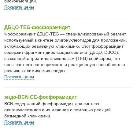
биоконъюгации.
Показать цены
ДБЦО-TEG-фосфорамидит
Фосфорамидит ДБЦО-TEG — специализированный реагент,
используемый в синтезе олигонуклеотидов для приложений,
включающих безмедную клик-химию. Этот фосфорамидит
содержит фрагмент дибензоциклооктина (ДБЦО, DBCO),
связанный с триэтиленгликолевым (TEG) спейсером, что
повышает его растворимость и реакционную способность в
различных химических средах.
Показать цены
эндо-BCN CE-фосфорамидит
BCN-содержащий фосфорамидит, для синтеза
олигонуклеотидов и их мечения с помощью реакций
безмедной клик-химии.
Показать цены