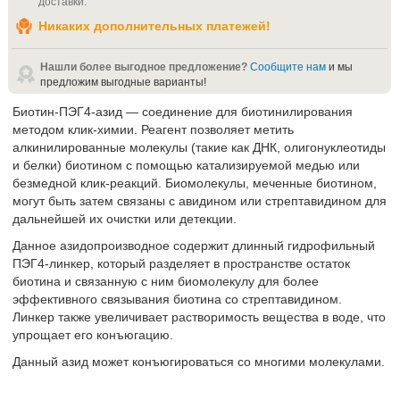
доставки
.
Никаких дополнительных платежей!
Нашли более выгодное предложение?
Сообщите нам
и мы
предложим выгодные варианты!
Биотин-ПЭГ4-азид — соединение для биотинилирования
методом клик-химии. Реагент позволяет метить
алкинилированные молекулы (такие как ДНК, олигонуклеотиды
и белки) биотином с помощью катализируемой медью или
безмедной клик-реакций. Биомолекулы, меченные биотином,
могут быть затем связаны с авидином или стрептавидином для
дальнейшей их очистки или детекции.
Данное азидопроизводное содержит длинный гидрофильный
ПЭГ4-линкер, который разделяет в пространстве остаток
биотина и связанную с ним биомолекулу для более
эффективного связывания биотина со стрептавидином.
Линкер также увеличивает растворимость вещества в воде, что
упрощает его конъюгацию.
Данный азид может конъюгироваться со многими молекулами.