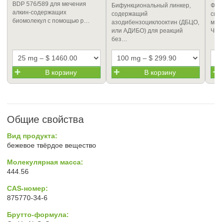
BDP 576/589 для мечения
Бифункциональный линкер,
Фос
алкин-содержащих
содержащий
син
биомолекул с помощью р…
азодибензоциклооктин (ДБЦО,
меч
или АДИБО) для реакций
Чис
без…
В корзину
В корзину
Общие свойства
Вид продукта:
бежевое твёрдое вещество
Молекулярная масса:
444.56
CAS-номер:
875770-34-6
Брутто-формула: