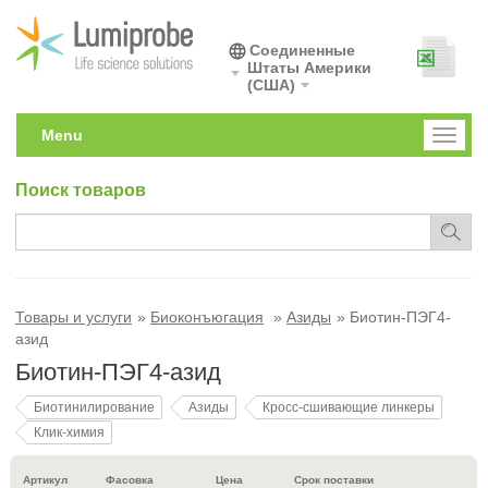
Соединенные
Штаты Америки
(США)
Menu
Toggl
naviga
Поиск товаров
Товары и услуги
Биоконъюгация
Азиды
Биотин-ПЭГ4-
азид
Биотин-ПЭГ4-азид
Биотинилирование
Азиды
Кросс-сшивающие линкеры
Клик-химия
Артикул
Фасовка
Цена
Срок поставки