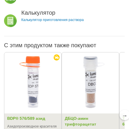
Калькулятор
Калькулятор приготовления раствора
С этим продуктом также покупают
→
BDP® 576/589 азид
ДБЦО-амин
TA
трифторацетат
6-
Азидопроизводное красителя