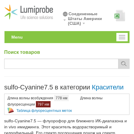
Соединенные
Штаты Америки
(США)
Menu
Toggl
naviga
Поиск товаров
sulfo-Cyanine7.5 в категории
Красители
Длина волны возбуждения
778 нм
Длина волны
флуоресценции
797 нм
Таблица флуоресцентных меток
sulfo-Cyanine7.5 — флуорофор для ближнего ИК-диапазона и
in vivo имиджинга. Этот краситель водорастворимый и
гидрофильный. Его спектр поглощения похож на спектр