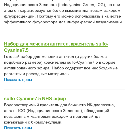
Индоцианинового Зеленого (Indocyanine Green, ICG), но при
этом он характеризуется более высоким квантовым выходом
флуоресценции. Поэтому его можно использовать в качестве
эффективного флуорофора для инфракрасной визуализации.
Набор для мечения антител, краситель sulfo-
Cyanine7.5
Готовый набор для мечения антител (и других белков
подобного размера) красителем sulfo-Cyanine7.5 в форме
активированного эфира. Набор содержит все необходимые
реагенты и расходные материалы.
Показать цены
sulfo-Cyanine7.5 NHS-эфир
Водорастворимый краситель для ближнего ИК-диапазона,
аналог ICG (Индоцианинового Зеленого), обладающий
повышенным квантовым выходом и пригодный для
конъюгации с биомолекулами.
Показать цены