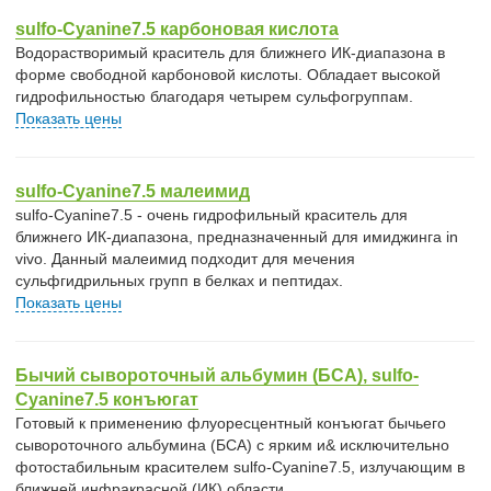
sulfo-Cyanine7.5 карбоновая кислота
Водорастворимый краситель для ближнего ИК-диапазона в
форме свободной карбоновой кислоты. Обладает высокой
гидрофильностью благодаря четырем сульфогруппам.
Показать цены
sulfo-Cyanine7.5 малеимид
sulfo-Cyanine7.5 - очень гидрофильный краситель для
ближнего ИК-диапазона, предназначенный для имиджинга in
vivo. Данный малеимид подходит для мечения
сульфгидрильных групп в белках и пептидах.
Показать цены
Бычий сывороточный альбумин (БСА), sulfo-
Cyanine7.5 конъюгат
Готовый к применению флуоресцентный конъюгат бычьего
сывороточного альбумина (БСА) с ярким и& исключительно
фотостабильным красителем sulfo-Cyanine7.5, излучающим в
ближней инфракрасной (ИК) области.