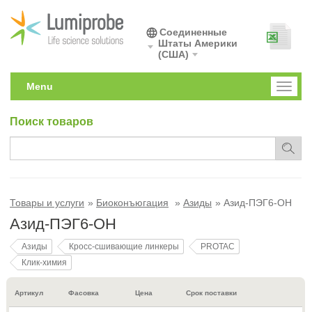
Соединенные
Штаты Америки
(США)
Menu
Toggl
naviga
Поиск товаров
Товары и услуги
Биоконъюгация
Азиды
Азид-ПЭГ6-ОН
Азид-ПЭГ6-ОН
Азиды
Кросс-сшивающие линкеры
PROTAC
Клик-химия
Артикул
Фасовка
Цена
Срок поставки