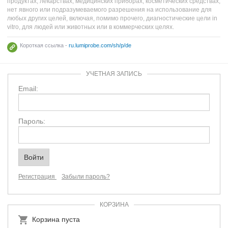
продуктах, лекарствах, медицинских приборах, косметических средствах,
нет явного или подразумеваемого разрешения на использование для
любых других целей, включая, помимо прочего, диагностические цели in
vitro, для людей или животных или в коммерческих целях.
Короткая ссылка -
ru.lumiprobe.com/sh/p/de
УЧЕТНАЯ ЗАПИСЬ
Email:
Пароль:
Регистрация
Забыли пароль?
КОРЗИНА
Корзина пуста