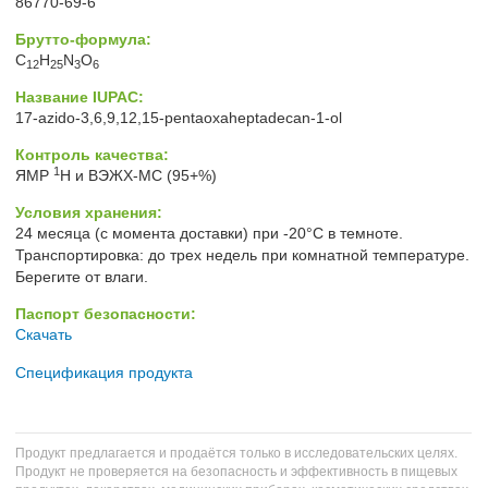
86770-69-6
Брутто-формула:
C
H
N
O
12
25
3
6
Название IUPAC:
17-azido-3,6,9,12,15-pentaoxaheptadecan-1-ol
Контроль качества:
1
ЯМР
H и ВЭЖХ-МС (95+%)
Условия хранения:
24 месяца (с момента доставки) при -20°C в темноте.
Транспортировка: до трех недель при комнатной температуре.
Берегите от влаги.
Паспорт безопасности:
Скачать
Спецификация продукта
Продукт предлагается и продаётся только в исследовательских целях.
Продукт не проверяется на безопасность и эффективность в пищевых