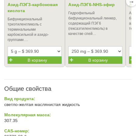
→
Азид-ПЭГ3-карбоновая
Азид-ПЭГ6-NHS-эфир
Аз
кислота
Гидрофильный
Ази
бифункциональный линкер,
биф
Бифункциональный
содержащий ПЭГ6
ази
триэтиленгликоль с
(гексаэтиленгликоль) в
тер
терминальными
качестве спей…
карбоксильной и азидо-
группами.…
В корзину
В корзину
Общие свойства
Вид продукта:
светло-желтая маслянистая жидкость
Молекулярная масса:
307.35
CAS-номер: