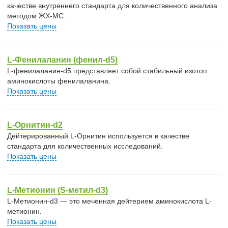
качестве внутреннего стандарта для количественного анализа
методом ЖХ-МС.
Показать цены
L-Фенилаланин (фенил-d5)
L-фенилаланин-d5 представляет собой стабильный изотоп
аминокислоты фенилаланина.
Показать цены
L-Орнитин-d2
Дейтерированный L-Орнитин используется в качестве
стандарта для количественных исследований.
Показать цены
L-Метионин (S-метил-d3)
L-Метионин-d3 — это меченная дейтерием аминокислота L-
метионин.
Показать цены