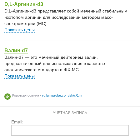
D,L-Аргинин-d3
D,L-Аргинин-d3 представляет собой меченный стабильным
изотопом аргинин для исследований методом масс-
спектрометрии (МС).
Показать цены
Валин-d7
Валин-d7 — это меченный дейтерием валин,
предназначенный для использования в качестве
аналитического стандарта в ЖХ-МС.
Показать цены
Короткая ссылка -
ru.lumiprobe.com/sh/c/1m
УЧЕТНАЯ ЗАПИСЬ
Email: