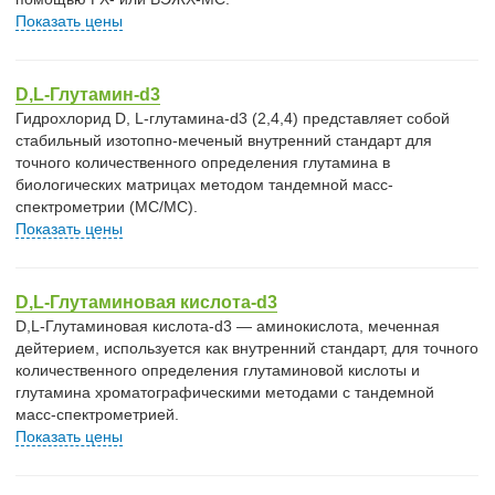
Показать цены
D,L-Глутамин-d3
Гидрохлорид D, L-глутамина-d3 (2,4,4) представляет собой
стабильный изотопно-меченый внутренний стандарт для
точного количественного определения глутамина в
биологических матрицах методом тандемной масс-
спектрометрии (МС/МС).
Показать цены
D,L-Глутаминовая кислота-d3
D,L-Глутаминовая кислота-d3 — аминокислота, меченная
дейтерием, используется как внутренний стандарт, для точного
количественного определения глутаминовой кислоты и
глутамина хроматографическими методами с тандемной
масс-спектрометрией.
Показать цены