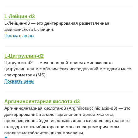
L-Лейцин-d3
L-Лейцин-d3 — это дейтерированая разветвленная
аминокислота L-лейцин.
Показать цены
L-Цитруллин-d2
Цитруллин-d2 — меченная дейтерием аминокислота
цитруллин для метаболических исследований методами масс-
спектрометрии (MS).
Показать цены
Аргининоянтарная кислота-d3
Аргининоянтарная кислота-d3 (Argininosuccinic acid-d3) — это
дейтерированный аналог аргининоянтарной кислоты,
предназначенный для использования в качестве внутреннего
стандарта и калибратора при масс-спектрометрическом
анализе метаболитов цикла мочевины.