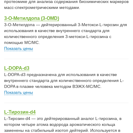
протеомике для анализа содержания биохимических маркеров
масс-спектрометрическими методами.
3-O-Метилдопа (3-OMD)
3-O-Метилдопа — дейтерированный 3-Метокси-L-тирозин для
использования в качестве внутреннего стандарта для
количественного определения 3-метокси-L-тирозина с
помощью МС/МС.
Показать цены
L-DOPA-d3
L-DOPA-d3 предназначена для использования в качестве
внутреннего стандарта для количественного определения L-
DOPA в плазме человека методом ВЭЖХ-МС/МС.
Показать цены
L-Тирозин-d4
L-Тирозин-d4 — это дейтерированный аналог L-тирозина, в
котором четыре атома водорода ароматического кольца
заменены на стабильный изотоп дейтерий. Используется в