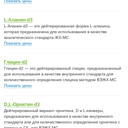
Показать цены
L-Аланин-d3
L-Аланин-d3 — это дейтерированная форма L-аланина,
которая предназначена для использования в качестве
аналитического стандарта ЖХ-МС.
Показать цены
Глицин-d2
Глицин-d2 — это дейтерированный глицин, предназначенный
для использования в качестве внутреннего стандарта для
количественного определения глицина методом ВЭЖХ-МС.
Показать цены
D,L-Орнитин-d3
Дейтерированный вариант орнитина, D и L изомеры,
предназначен для использования в качестве внутреннего
стандарта или для количественного определения орнитина с
помощью ГХ- или ВЭЖХ-МС.