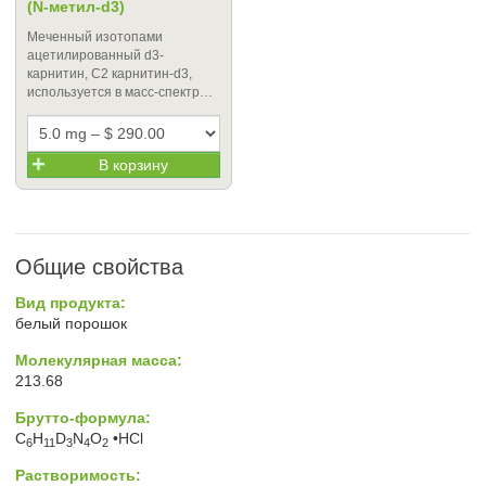
(N-метил-d3)
Меченный изотопами
ацетилированный d3-
карнитин, C2 карнитин-d3,
используется в масс-спектр…
В корзину
Общие свойства
Вид продукта:
белый порошок
Молекулярная масса:
213.68
Брутто-формула:
C
H
D
N
O
•HCl
6
11
3
4
2
Растворимость: