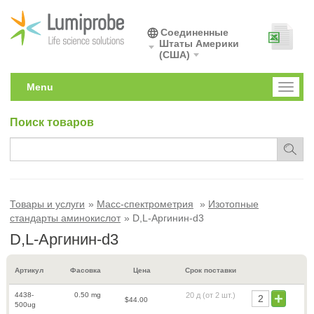
Соединенные
Штаты Америки
(США)
Menu
Toggl
naviga
Поиск товаров
Товары и услуги
Масс-спектрометрия
Изотопные
стандарты аминокислот
D,L-Аргинин-d3
D,L-Аргинин-d3
Артикул
Фасовка
Цена
Срок поставки
4438-
0.50 mg
20 д
(от 2 шт.)
$44.00
500ug