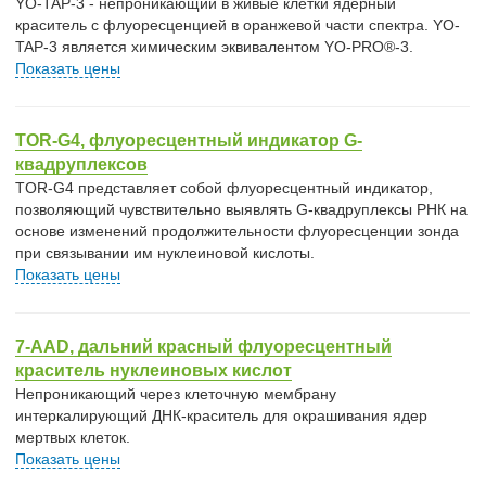
YO-TAP-3 - непроникающий в живые клетки ядерный
краситель с флуоресценцией в оранжевой части спектра. YO-
TAP-3 является химическим эквивалентом YO-PRO®-3.
Показать цены
TOR-G4, флуоресцентный индикатор G-
квадруплексов
TOR-G4 представляет собой флуоресцентный индикатор,
позволяющий чувствительно выявлять G-квадруплексы РНК на
основе изменений продолжительности флуоресценции зонда
при связывании им нуклеиновой кислоты.
Показать цены
7-AAD, дальний красный флуоресцентный
краситель нуклеиновых кислот
Непроникающий через клеточную мембрану
интеркалирующий ДНК-краситель для окрашивания ядер
мертвых клеток.
Показать цены