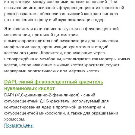
интеркалируя между соседними парами оснований. При
связывании интенсивность флуоресценции этих красителей
резко возрастает, обеспечивая высокий контраст сигнала
по отношению к фону и чёткую локализацию ядер.
Эти красители активно используются во флуоресцентной
микроскопии, проточной цитометрии
и высокопроизводительной визуализации для выявления
морфологии ядер, организации хроматина и стадий
клеточного цикла. Красители, проникающие через
неповреждённые мембраны, используются как маркеры живых
клеток, непроникающие в живые клетки красители служат
маркерами апоптотических или мёртвых клеток.
DAPI, синий флуоресцентный краситель
нуклеиновых кислот
DAPI (4',6-диамидино-2-фенилиндол) - синий
флуоресцентный ДНК-краситель, используемый для
контрастирования ядер в проточной цитометрии и
флуоресцентной микроскопии, а также для окрашивании
хромосом.
Показать цены