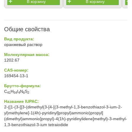
В корзину
В корзину
Общие свойства
Вид продукта:
оранжевый раствор
Молекулярная масса:
1202.67
CAS-номер:
169454-13-1
Брутто-формула:
C
H
I
N
S
41
54
4
6
2
Название IUPAC:
2-([1-(3-[[3-(dimethyl(3-[4-[(3-methyl-1,3-benzothiazol-3-ium-2-
yl)methylene]-1(4h)-pyridinyl]propyl)ammonio)propyl]
(dimethyl)ammonio]propyl)-4(1h)-pyridinylidene]methyl)-3-methyl-
1,3-benzothiazol-3-ium tetraiodide