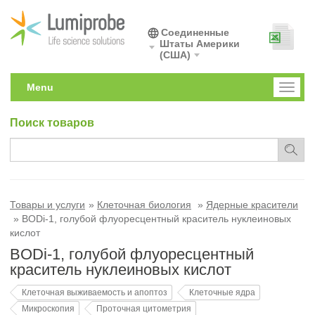
Соединенные
Штаты Америки
(США)
Menu
Toggl
naviga
Поиск товаров
Товары и услуги
Клеточная биология
Ядерные красители
BODi-1, голубой флуоресцентный краситель нуклеиновых
кислот
BODi-1, голубой флуоресцентный
краситель нуклеиновых кислот
Клеточная выживаемость и апоптоз
Клеточные ядра
Микроскопия
Проточная цитометрия