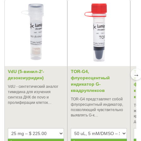
VdU (5-винил-2'-
TOR-G4,
TO
→
дезоксиуридин)
флуоресцентный
кр
индикатор G-
фл
VdU - синтетический аналог
квадруплексов
кр
тимидина для изучения
ки
синтеза ДНК de novo и
TOR-G4 представляет собой
пролиферации клеток…
флуоресцентный индикатор,
TO-
позволяющий чувствительно
жив
выявлять G-к…
кра
дал