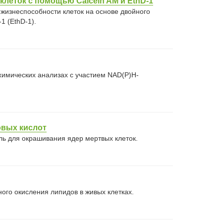
леток с помощью Calcein AM и EthD-1
жизнеспособности клеток на основе двойного
1 (EthD-1).
химических анализах с участием NAD(P)H-
овых кислот
 для окрашивания ядер мертвых клеток.
ого окисления липидов в живых клетках.