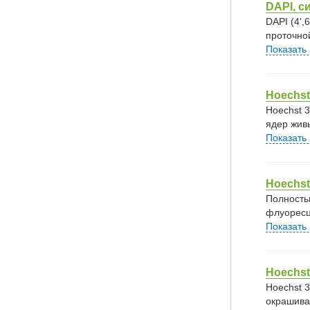
DAPI, с
DAPI (4'
проточно
Показать
Hoechst
Hoechst 
ядер жив
Показать
Hoechst
Полность
флуоресц
Показать
Hoechst
Hoechst 
окрашива