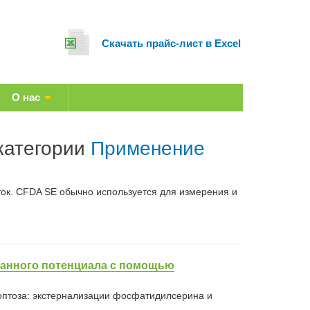
Cкачать прайс-лист в Excel
О нас
категории
Применение
ток. CFDA SE обычно используется для измерения и
ранного потенциала с помощью
оптоза: экстернализации фосфатидилсерина и