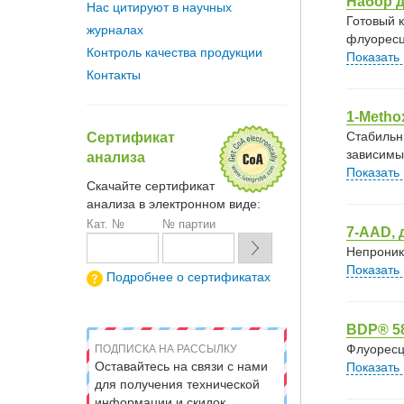
Набор д
Нас цитируют в научных
Готовый 
журналах
флуоресц
Контроль качества продукции
Показать
Контакты
1-Metho
Cтабильн
Сертификат
зависимы
анализа
Показать
Скачайте сертификат
анализа в электронном виде:
Кат. №
№ партии
7-AAD,
Непроник
Показать
Подробнее о сертификатах
BDP® 58
Флуоресц
ПОДПИСКА НА РАССЫЛКУ
Оставайтесь на связи с нами
Показать
для получения технической
информации и скидок.