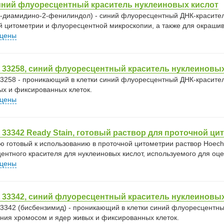
иний флуоресцентный краситель нуклеиновых кислот
,6-диамидино-2-фенилиндол) - синий флуоресцентный ДНК-красител
й цитометрии и флуоресцентной микроскопии, а также для окраши
 цены
 33258, синий флуоресцентный краситель нуклеиновых
33258 - проникающий в клетки синий флуоресцентный ДНК-красите
ых и фиксированных клеток.
 цены
 33342 Ready Stain, готовый раствор для проточной ци
ю готовый к использованию в проточной цитометрии раствор Hoech
ентного красителя для нуклеиновых кислот, используемого для оце
 цены
 33342, синий флуоресцентный краситель нуклеиновых
33342 (бисбензимид) - проникающий в клетки синий флуоресцентн
ния хромосом и ядер живых и фиксированных клеток.