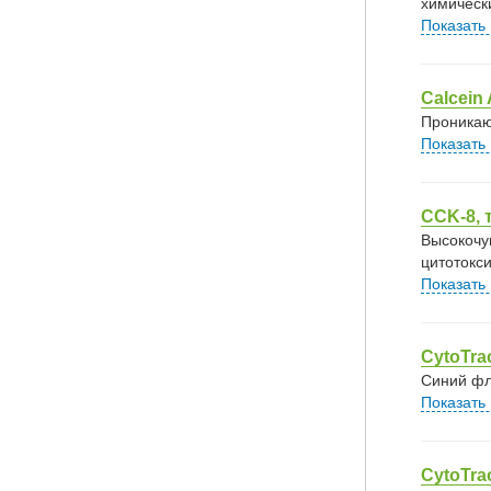
химическ
Показать
Calcein
Проникаю
Показать
CCK-8, 
Высокочу
цитотокси
Показать
CytoTra
Cиний фл
Показать
CytoTra