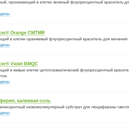
ный, проникающий в клетки зеленый флуоресцентный краситель дл
 цены
acer® Orange CMTMR
щий в клетки оранжевый флуоресцентный краситель для мечения и
 цены
cer® Violet BMQC
щий в живые клетки цитоплазматический флуоресцентный красите
ток.
 цены
ферин, калиевая соль
нисцентный низкомолекулярный субстрат для люциферазы светля
 цены