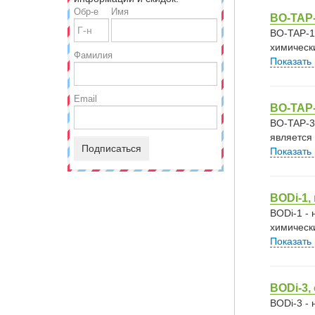
Обр-е
Имя
BO-TAP-
BO-TAP-1
химическ
Фамилия
Показать
Email
BO-TAP
BO-TAP-3
является
Подписаться
Показать
BODi-1,
BODi-1 -
химическ
Показать
BODi-3
BODi-3 -