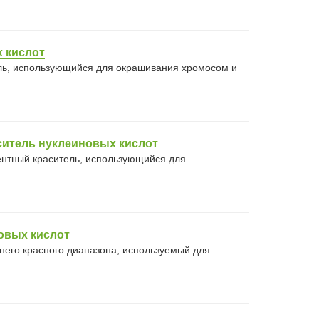
 кислот
ль, использующийся для окрашивания хромосом и
аситель нуклеиновых кислот
центный краситель, использующийся для
овых кислот
него красного диапазона, используемый для