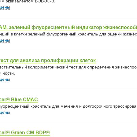
им эквивалентом BOBO®-3.
 цены
 AM, зеленый флуорeсцентный индикатор жизнеспособ
щий в клетки зеленый флуорогенный краситель для оценки жизнес
 цены
тест для анализа пролиферации клеток
вствительный колориметрический тест для определения жизнеспос
чности.
 цены
cer® Blue CMAC
уоресцентный краситель для мечения и долгосрочного трассирован
 цены
cer® Green CM-BDP®