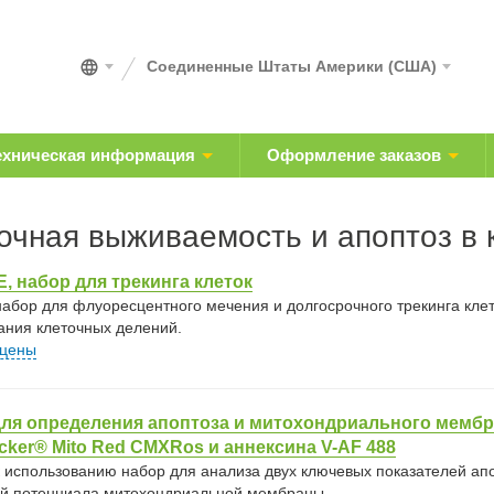
Соединенные Штаты Америки (США)
ехническая информация
Оформление заказов
очная выживаемость и апоптоз в 
, набор для трекинга клеток
набор для флуоресцентного мечения и долгосрочного трекинга кле
ания клеточных делений.
 цены
для определения апоптоза и митохондриального мемб
cker® Mito Red CMXRos и аннексина V-AF 488
к использованию набор для анализа двух ключевых показателей ап
й потенциала митохондриальной мембраны.