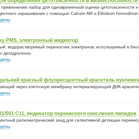
ля определения цитотоксичности и жизнеспособности к
к применению набор для одновременной оценки цитотоксичности и 
ентного окрашивания с помощью Calcein AM и Ethidium homodimer-
 цены
xy PMS, электронный медиатор
ый, водорастворимый переносчик электронов, используемый в био
х дегидрогеназ.
 цены
 дальний красный флуоресцентный краситель нуклеин
ающий через клеточную мембрану интеркалирующий ДНК-краситель
 цены
1/591 C11, индикатор перекисного окисления липидов
ентный ратиометрический зонд для селективной детекции перекисн
 цены