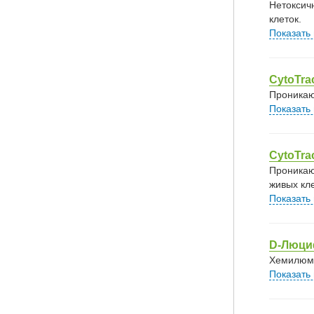
Нетоксич
клеток.
Показать
CytoTr
Проникаю
Показать
CytoTra
Проникаю
живых кле
Показать
D-Люци
Хемилюми
Показать