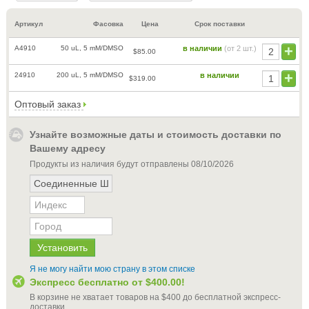
Артикул
Фасовка
Цена
Срок поставки
A4910
50 uL, 5 mM/DMSO
в наличии
(от 2 шт.)
$85.00
24910
200 uL, 5 mM/DMSO
в наличии
$319.00
Оптовый заказ
Узнайте возможные даты и стоимость доставки по
Вашему адресу
Продукты из наличия будут отправлены
08/10/2026
Я не могу найти мою страну в этом списке
Экспресс бесплатно от
$400.00
!
В корзине не хватает товаров на
$400
до бесплатной экспресс-
доставки
.