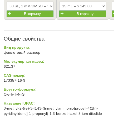
В корзину
В корзину
Общие свойства
Вид продукта:
фиолетовый раствор
Молекулярная масса:
621.37
CAS-номер:
173357-16-9
Брутто-формула:
C
H
I
N
S
22
29
2
3
Название IUPAC:
3-methyl-2-((e)-3-[1-[3-(trimethylammonio)propyl]-4(1h)-
pyridinylidene]-1-propenyl)-1,3-benzothiazol-3-ium diiodide