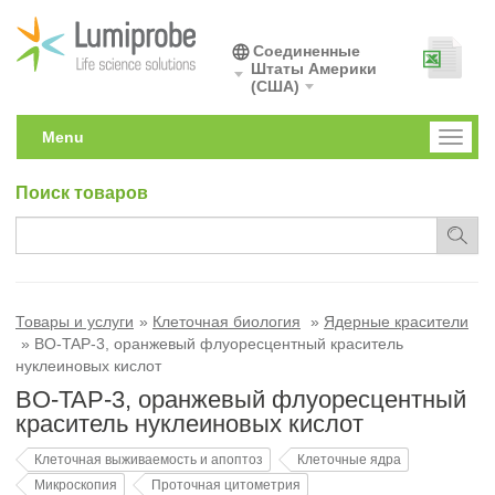
Соединенные
Штаты Америки
(США)
Menu
Toggl
naviga
Поиск товаров
Товары и услуги
Клеточная биология
Ядерные красители
BO-TAP-3, оранжевый флуоресцентный краситель
нуклеиновых кислот
BO-TAP-3, оранжевый флуоресцентный
краситель нуклеиновых кислот
Клеточная выживаемость и апоптоз
Клеточные ядра
Микроскопия
Проточная цитометрия