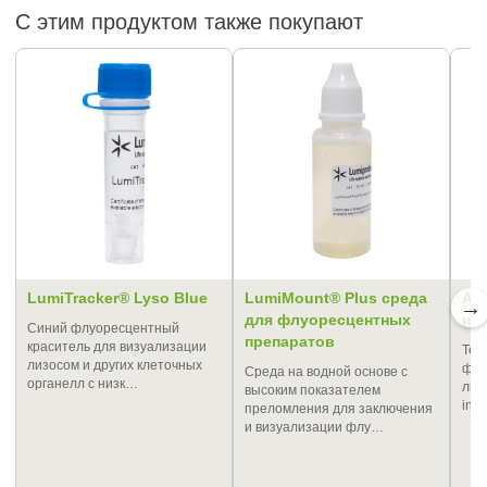
С этим продуктом также покупают
LumiTracker® Lyso Blue
LumiMount® Plus среда
AF 
→
для флуоресцентных
из
Синий флуоресцентный
препаратов
краситель для визуализации
Тет
лизосом и других клеточных
флу
Cреда на водной основе с
органелл с низк…
лиг
высоким показателем
in v
преломления для заключения
и визуализации флу…