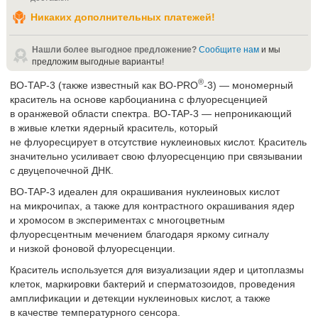
Никаких дополнительных платежей!
Нашли более выгодное предложение?
Сообщите нам
и мы
предложим выгодные варианты!
®
BO-TAP-3 (также известный как BO-PRO
-3) — мономерный
краситель на основе карбоцианина с флуоресценцией
в оранжевой области спектра. BO-TAP-3 — непроникающий
в живые клетки ядерный краситель, который
не флуоресцирует в отсутствие нуклеиновых кислот. Краситель
значительно усиливает свою флуоресценцию при связывании
с двуцепочечной ДНК.
BO-TAP-3 идеален для окрашивания нуклеиновых кислот
на микрочипах, а также для контрастного окрашивания ядер
и хромосом в экспериментах с многоцветным
флуоресцентным мечением благодаря яркому сигналу
и низкой фоновой флуоресценции.
Краситель используется для визуализации ядер и цитоплазмы
клеток, маркировки бактерий и сперматозоидов, проведения
амплификации и детекции нуклеиновых кислот, а также
в качестве температурного сенсора.