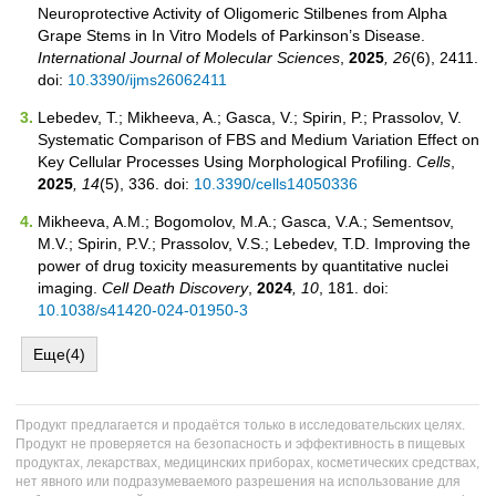
Neuroprotective Activity of Oligomeric Stilbenes from Alpha
Grape Stems in In Vitro Models of Parkinson’s Disease.
International Journal of Molecular Sciences
,
2025
, 26
(6), 2411.
doi:
10.3390/ijms26062411
Lebedev, T.; Mikheeva, A.; Gasca, V.; Spirin, P.; Prassolov, V.
Systematic Comparison of FBS and Medium Variation Effect on
Key Cellular Processes Using Morphological Profiling.
Cells
,
2025
, 14
(5), 336. doi:
10.3390/cells14050336
Mikheeva, A.M.; Bogomolov, M.A.; Gasca, V.A.; Sementsov,
M.V.; Spirin, P.V.; Prassolov, V.S.; Lebedev, T.D. Improving the
power of drug toxicity measurements by quantitative nuclei
imaging.
Cell Death Discovery
,
2024
, 10
, 181. doi:
10.1038/s41420-024-01950-3
Еще(4)
Продукт предлагается и продаётся только в исследовательских целях.
Продукт не проверяется на безопасность и эффективность в пищевых
продуктах, лекарствах, медицинских приборах, косметических средствах,
нет явного или подразумеваемого разрешения на использование для