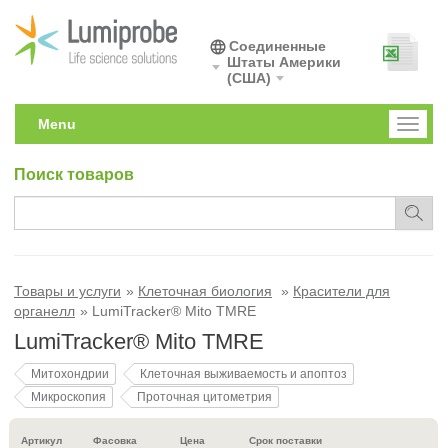
Соединенные
Штаты Америки
(США)
Menu
Toggl
naviga
Поиск товаров
Товары и услуги
Клеточная биология
Красители для
органелл
LumiTracker® Mito TMRE
LumiTracker® Mito TMRE
Митохондрии
Клеточная выживаемость и апоптоз
Микроскопия
Проточная цитометрия
Артикул
Фасовка
Цена
Срок поставки