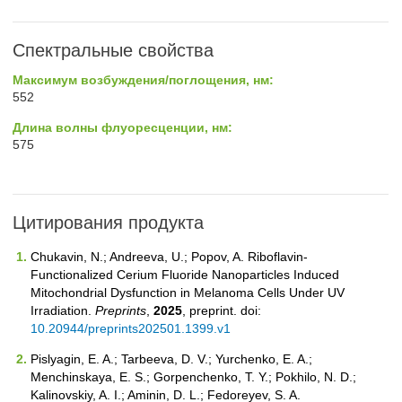
Спектральные свойства
Максимум возбуждения/поглощения, нм:
552
Длина волны флуоресценции, нм:
575
Цитирования продукта
Chukavin, N.; Andreeva, U.; Popov, A. Riboflavin-
Functionalized Cerium Fluoride Nanoparticles Induced
Mitochondrial Dysfunction in Melanoma Cells Under UV
Irradiation.
Preprints
,
2025
, preprint. doi:
10.20944/preprints202501.1399.v1
Pislyagin, E. A.; Tarbeeva, D. V.; Yurchenko, E. A.;
Menchinskaya, E. S.; Gorpenchenko, T. Y.; Pokhilo, N. D.;
Kalinovskiy, A. I.; Aminin, D. L.; Fedoreyev, S. A.