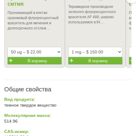
CMTMR
CM
Тирамидное производное
зеленого флуоресцентного
Проникающий в клетки
Про
красителя AF 488, широко
оранжевый флуоресцентный
кат
используемое в IH…
краситель для мечения и
флу
долгосрочного отслеж…
обл
В корзину
В корзину
Общие свойства
Вид продукта:
темное твердое вещество
Молекулярная масса:
514.96
CAS-номер: