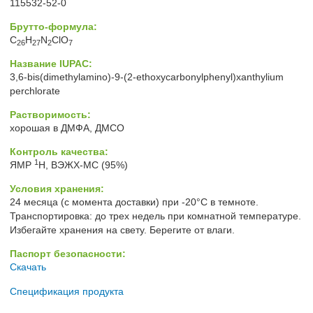
115532-52-0
Брутто-формула:
C
H
N
ClO
26
27
2
7
Название IUPAC:
3,6-bis(dimethylamino)-9-(2-ethoxycarbonylphenyl)xanthylium
perchlorate
Растворимость:
хорошая в ДМФА, ДМСО
Контроль качества:
1
ЯМР
H, ВЭЖХ-МС (95%)
Условия хранения:
24 месяца (с момента доставки) при -20°C в темноте.
Транспортировка: до трех недель при комнатной температуре.
Избегайте хранения на свету. Берегите от влаги.
Паспорт безопасности:
Скачать
Спецификация продукта