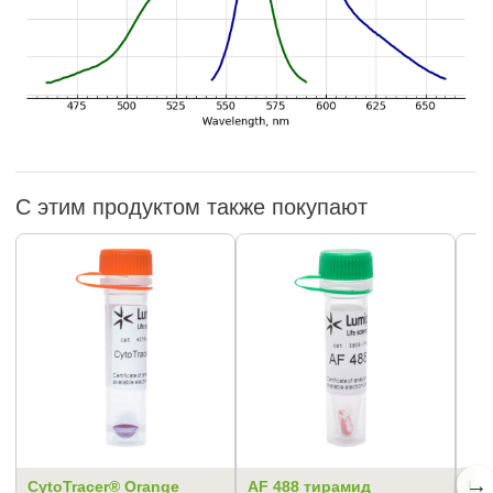
С этим продуктом также покупают
→
CytoTracer® Orange
AF 488 тирамид
Lum