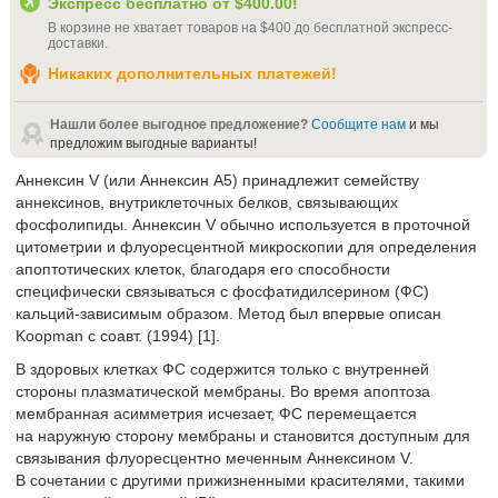
Экспресс бесплатно от
$400.00
!
В корзине не хватает товаров на
$400
до бесплатной экспресс-
доставки
.
Никаких дополнительных платежей!
Нашли более выгодное предложение?
Сообщите нам
и мы
предложим выгодные варианты!
Аннексин V (или Аннексин A5) принадлежит семейству
аннексинов, внутриклеточных белков, связывающих
фосфолипиды. Аннексин V обычно используется в проточной
цитометрии и флуоресцентной микроскопии для определения
апоптотических клеток, благодаря его способности
специфически связываться с фосфатидилсерином (ФС)
кальций-зависимым образом. Метод был впервые описан
Koopman с соавт. (1994) [1].
В здоровых клетках ФС содержится только с внутренней
стороны плазматической мембраны. Во время апоптоза
мембранная асимметрия исчезает, ФС перемещается
на наружную сторону мембраны и становится доступным для
связывания флуоресцентно меченным Аннексином V.
В сочетании с другими прижизненными красителями, такими