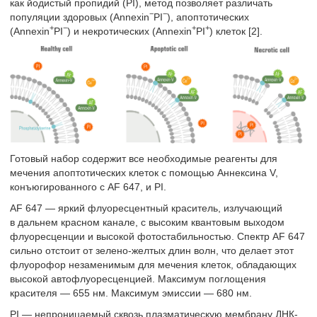
как йодистый пропидий (PI), метод позволяет различать
−
−
популяции здоровых (Annexin
PI
), апоптотических
+
−
+
+
(Annexin
PI
) и некротических (Annexin
PI
) клеток [2].
Готовый набор содержит все необходимые реагенты для
мечения апоптотических клеток с помощью Аннексина V,
конъюгированного с AF 647, и PI.
AF 647 — яркий флуоресцентный краситель, излучающий
в дальнем красном канале, с высоким квантовым выходом
флуоресценции и высокой фотостабильностью. Спектр AF 647
сильно отстоит от зелено-желтых длин волн, что делает этот
флуорофор незаменимым для мечения клеток, обладающих
высокой автофлуоресценцией. Максимум поглощения
красителя — 655 нм. Максимум эмиссии — 680 нм.
PI — непроницаемый сквозь плазматическую мембрану ДНК-