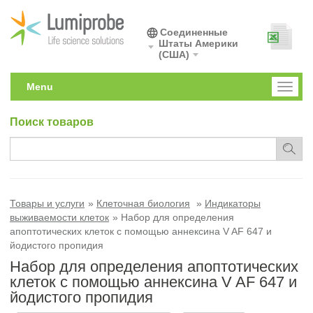
Соединенные
Штаты Америки
(США)
Menu
Toggl
naviga
Поиск товаров
Товары и услуги
Клеточная биология
Индикаторы
выживаемости клеток
Набор для определения
апоптотических клеток с помощью аннексина V AF 647 и
йодистого пропидия
Набор для определения апоптотических
клеток с помощью аннексина V AF 647 и
йодистого пропидия