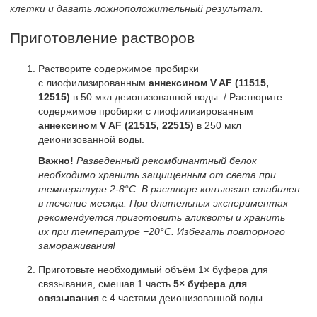
клетки и давать ложноположительный результат.
Приготовление растворов
Растворите содержимое пробирки
с лиофилизированным
аннексином V AF (11515,
12515)
в 50 мкл деионизованной воды. / Растворите
содержимое пробирки с лиофилизированным
аннексином V AF (21515, 22515)
в 250 мкл
деионизованной воды.
Важно!
Разведенный рекомбинантный белок
необходимо хранить защищенным от света при
температуре
2-8°C.
В растворе конъюгат стабилен
в течение месяца. При длительных экспериментах
рекомендуется приготовить аликвоты и хранить
их при температуре −20°С. Избегать повторного
замораживания!
Приготовьте необходимый объём 1× буфера для
связывания, смешав 1 часть
5× буфера для
связывания
с 4 частями деионизованной воды.