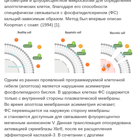
цитометрии и флуоресцентной микроскопии для определения
апоптотических клеток, благодаря его способности
специфически связываться с фосфатидилсерином (ФС)
кальций-зависимым образом. Метод был впервые описан
Koopman с соавт. (1994) [1].
Одним из ранних проявлений программируемой клеточной
гибели (апоптоза) является нарушение асимметрии
фосфолипидного бислоя. В здоровых клетках ФС содержится
только с внутренней стороны плазматической мембраны.
Во время апоптоза мембранная асимметрия исчезает,
ФС перемещается на наружную сторону мембраны
и становится доступным для связывания флуоресцентно
меченным аннексином V. Данная транслокация опосредована
активацией скремблазы Xkr8, после ее расщепления
эффекторной каспазой-3. В сочетании с другими