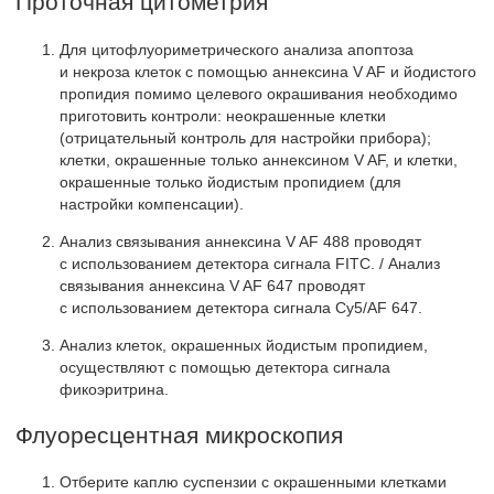
Проточная цитометрия
Для цитофлуориметрического анализа апоптоза
и некроза клеток с помощью аннексина V AF и йодистого
пропидия помимо целевого окрашивания необходимо
приготовить контроли: неокрашенные клетки
(отрицательный контроль для настройки прибора);
клетки, окрашенные только аннексином V AF, и клетки,
окрашенные только йодистым пропидием (для
настройки компенсации).
Анализ связывания аннексина V AF 488 проводят
с использованием детектора сигнала FITC. / Анализ
связывания аннексина V AF 647 проводят
с использованием детектора сигнала Cy5/AF 647.
Анализ клеток, окрашенных йодистым пропидием,
осуществляют с помощью детектора сигнала
фикоэритрина.
Флуоресцентная микроскопия
Отберите каплю суспензии с окрашенными клетками