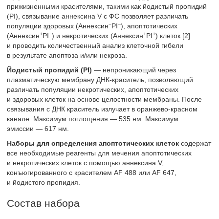
прижизненными красителями, такими как йодистый пропидий
(PI), связывание аннексина V с ФС позволяет различать
−
−
популяции здоровых (Аннексин
PI
), апоптотических
+
−
+
+
(Аннексин
PI
) и некротических (Аннексин
PI
) клеток [2]
и проводить количественный анализ клеточной гибели
в результате апоптоза и/или некроза.
Йодистый пропидий (PI)
— непроникающий через
плазматическую мембрану ДНК-краситель, позволяющий
различать популяции некротических, апоптотических
и здоровых клеток на основе целостности мембраны. После
связывания с ДНК краситель излучает в оранжево-красном
канале. Максимум поглощения — 535 нм. Максимум
эмиссии — 617 нм.
Наборы для определения апоптотических клеток
содержат
все необходимые реагенты для мечения апоптотических
и некротических клеток с помощью аннексина V,
конъюгированного с красителем AF 488 или AF 647,
и йодистого пропидия.
Состав набора