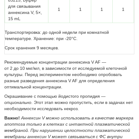
для связывания
1
1
1
1
аннексина V, 5×,
15 mL
Транспортировка: до одной недели при комнатной
температуре. Хранение: при -20°С.
Срок хранения 9 месяцев.
Рекомендуемые концентрации аннексина V AF —
от 2 до 10 мкг/мл, в зависимости от исследуемой клеточной
культуры. Перед экспериментом необходимо опробовать
разные разведения аннексина V AF для определения
оптимальной концентрации.
Окрашивание с помощью йодистого пропидия —
опционально
. Этот этап можно пропустить, если в задачах нет
необходимости исследовать некроз.
Важно!
Аннексин V можно использовать в качестве маркера
апоптоза только в клетках с интактной плазматической
мембраной. При нарушении целостности плазматической
мембраны аннексин V может связываться с ФС внутри