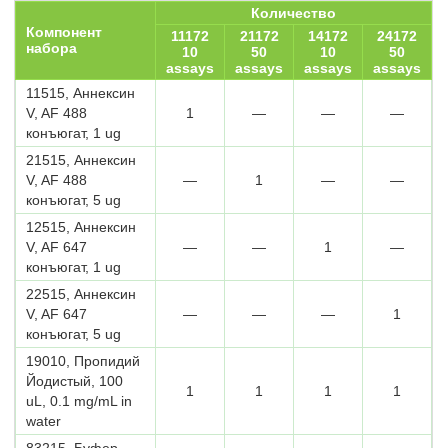
Количество
Компонент
11172
21172
14172
24172
набора
10
50
10
50
assays
assays
assays
assays
11515, Аннексин
V, AF 488
1
—
—
—
конъюгат, 1 ug
21515, Аннексин
V, AF 488
—
1
—
—
конъюгат, 5 ug
12515, Аннексин
V, AF 647
—
—
1
—
конъюгат, 1 ug
22515, Аннексин
V, AF 647
—
—
—
1
конъюгат, 5 ug
19010, Пропидий
Йодистый, 100
1
1
1
1
uL, 0.1 mg/mL in
water
83215, Буфер