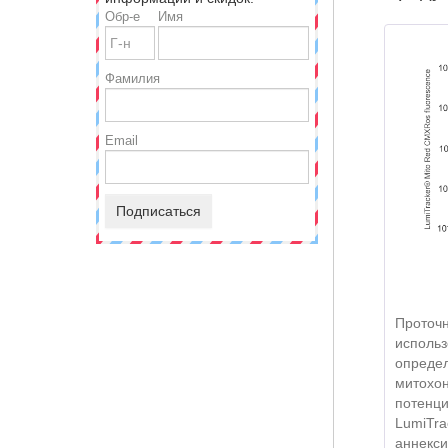
Обр-е
Имя
Фамилия
Email
Подписаться
Проточн
использ
определ
митохо
потенц
LumiTra
аннекси