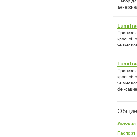
Набор дл
аннексина
LumiTra
Проникаю
красной 
живых кл
LumiTra
Проникаю
красной 
живых кл
фиксацие
Общие
Условия 
Паспорт 