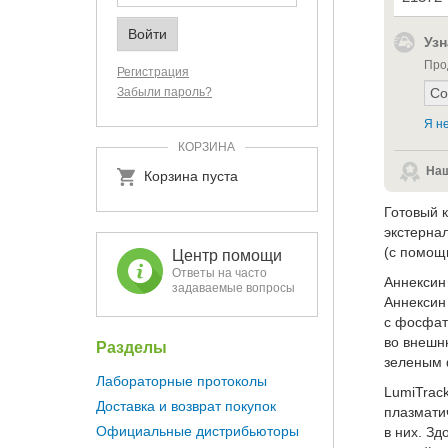
Узн
Про
Регистрация
Забыли пароль?
Я не
КОРЗИНА
Наш
Корзина пуста
Готовый 
экстерна
(с помощ
Центр помощи
Ответы на часто
Аннексин
задаваемые вопросы
Аннексин
с фосфат
во внешн
Разделы
зеленым 
Лабораторные протоколы
LumiTrac
Доставка и возврат покупок
плазмати
Официальные дистрибьюторы
в них. З