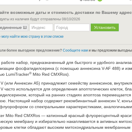
айте возможные даты и стоимость доставки по Вашему адрес
дукты из наличия будут отправлены
08/10/2026
 могу найти мою страну в этом списке
ли более выгодное предложение?
Сообщите нам
и мы предложим выгодны
к работе набор, предназначенный для быстрого и удобного анализа
лизации фосфатидилсерина (с помощью аннексина V-AF 488) и и
®
ью LumiTracker
Mito Red CMXRos).
 V (или Аннексин A5) принадлежит семейству аннексинов, внутри
 V часто используется для определения апоптотических клеток, бл
идилсерином, который на ранних стадиях апоптоза перемещается
юю. Настоящий набор содержит рекомбинантный аннексин V, конъ
флуорофором со спектральными характеристиками, аналогичными
ker Mito Red CMXRos — катионный красный флуоресцентный краси
ческую мембрану и избирательно накапливается в активных митох
доровые клетки обладают высоким митохондриальным мембранным 