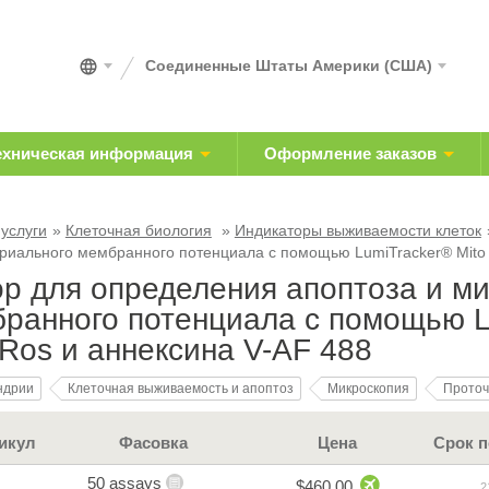
Соединенные Штаты Америки (США)
ехническая информация
Оформление заказов
 услуги
Клеточная биология
Индикаторы выживаемости клеток
риального мембранного потенциала с помощью LumiTracker® Mito
р для определения апоптоза и м
ранного потенциала с помощью L
os и аннексина V-AF 488
ндрии
Клеточная выживаемость и апоптоз
Микроскопия
Проточ
икул
Фасовка
Цена
Срок п
50 assays
$460.00
2