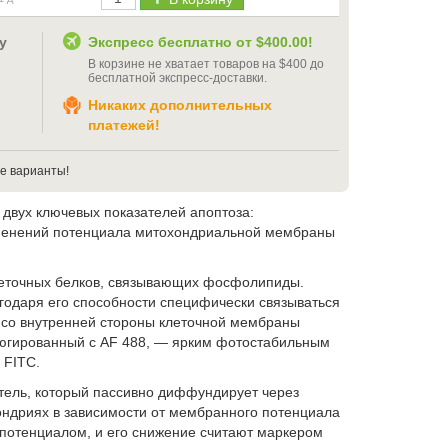
у
Экспресс бесплатно от
$400.00
!
В корзине не хватает товаров на
$400
до
бесплатной экспресс-доставки
.
Никаких дополнительных
платежей!
е варианты!
 двух ключевых показателей апоптоза:
зменений потенциала митохондриальной мембраны
клеточных белков, связывающих фосфолипиды.
агодаря его способности специфически связываться
 со внутренней стороны клеточной мембраны
югированный с AF 488, — ярким фотостабильным
 FITC.
тель, который пассивно диффундирует через
ондриях в зависимости от мембранного потенциала
потенциалом, и его снижение считают маркером