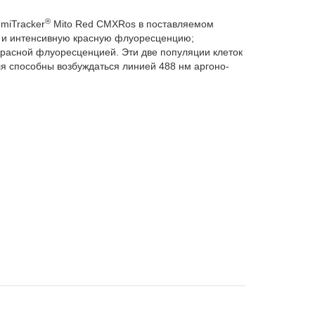
®
miTracker
Mito Red CMXRos в поставляемом
 и интенсивную красную флуоресценцию;
 красной флуоресценцией. Эти две популяции клеток
ля способны возбуждаться линией 488 нм аргоно-