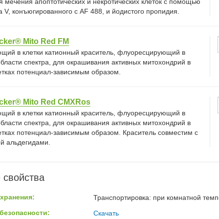
я мечения апоптотических и некротических клеток с помощью
 V, конъюгированного с AF 488, и йодистого пропидия.
cker® Mito Red FM
щий в клетки катионный краситель, флуоресцирующий в
области спектра, для окрашивания активных митохондрий в
етках потенциал-зависимым образом.
cker® Mito Red CMXRos
щий в клетки катионный краситель, флуоресцирующий в
области спектра, для окрашивания активных митохондрий в
етках потенциал-зависимым образом. Краситель совместим с
й альдегидами.
 свойства
хранения:
Транспортировка: при комнатной темпе
безопасности:
Скачать