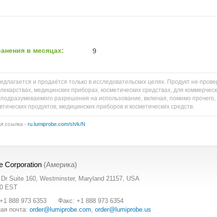
анения в месяцах:
9
едлагается и продаётся только в исследовательских целях. Продукт не пров
 лекарствах, медицинских приборах, косметических средствах, для коммерческ
 подразумеваемого разрешения на использование, включая, помимо прочего, в
тических продуктов, медицинских приборов и косметических средств.
ая ссылка -
ru.lumiprobe.com/sh/k/N
e Corporation
(Америка)
t Dr Suite 160, Westminster, Maryland 21157, USA
00 EST
+1 888 973 6353
Факс: +1 888 973 6354
ая почта:
order@lumiprobe.com
,
order@lumiprobe.us