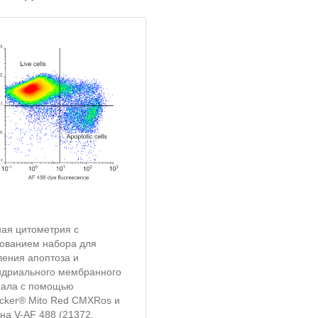
ая цитометрия с
ованием набора для
ения апоптоза и
ндриального мембранного
иала с помощью
cker® Mito Red CMXRos и
на V-AF 488 (21372,