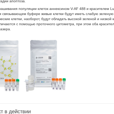
тадии апоптоза.
рашивания популяции клеток аннексином V-AF 488 и красителем Lu
м связывающем буфере живые клетки будут иметь слабую зеленую
еские клетки, наоборот, будут обладать высокой зеленой и низкой
зличаются с помощью проточного цитометра, при этом оба красите
лазера.
т в действии