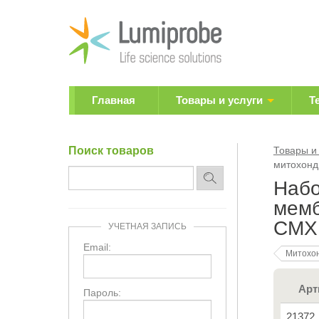
Главная
Товары и услуги
Т
Поиск товаров
Товары и
митохонд
Набо
мемб
CMXR
УЧЕТНАЯ ЗАПИСЬ
Email:
Митохо
Арт
Пароль:
21372