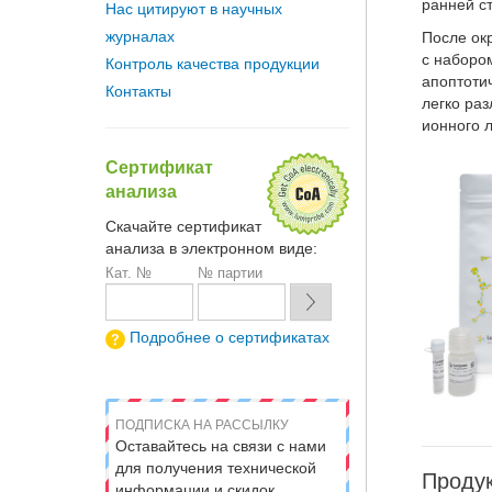
ранней с
Нас цитируют в научных
журналах
После ок
с наборо
Контроль качества продукции
апоптотич
Контакты
легко ра
ионного 
Сертификат
анализа
Скачайте сертификат
анализа в электронном виде:
Кат. №
№ партии
Подробнее о сертификатах
ПОДПИСКА НА РАССЫЛКУ
Оставайтесь на связи с нами
для получения технической
Продук
информации и скидок.