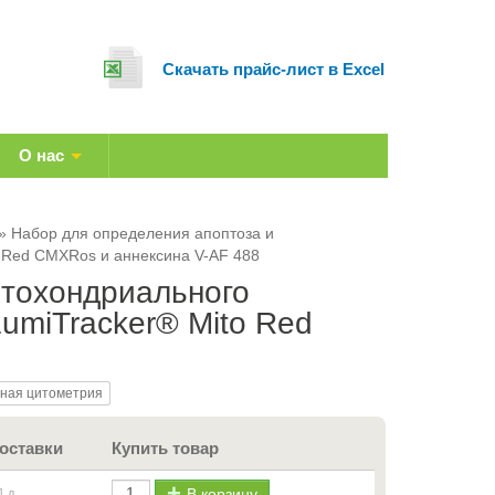
Cкачать прайс-лист в Excel
О нас
Набор для определения апоптоза и
 Red CMXRos и аннексина V-AF 488
итохондриального
umiTracker® Mito Red
ная цитометрия
оставки
Купить товар
В корзину
1 д