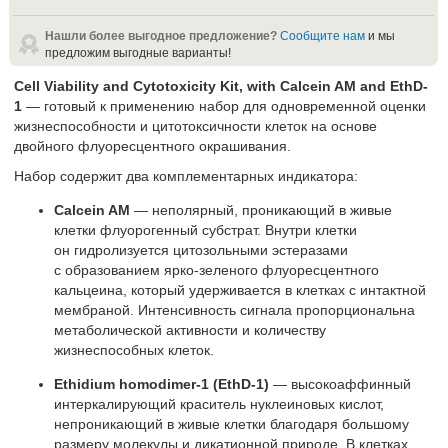
Нашли более выгодное предложение?
Сообщите нам
и мы
предложим выгодные варианты!
Cell Viability and Cytotoxicity Kit, with Calcein AM and EthD-
1
— готовый к применению набор для одновременной оценки
жизнеспособности и цитотоксичности клеток на основе
двойного флуоресцентного окрашивания.
Набор содержит два комплементарных индикатора:
Calcein AM
— неполярный, проникающий в живые
клетки флуорогенный субстрат. Внутри клетки
он гидролизуется цитозольными эстеразами
с образованием ярко-зеленого флуоресцентного
кальцеина, который удерживается в клетках с интактной
мембраной. Интенсивность сигнала пропорциональна
метаболической активности и количеству
жизнеспособных клеток.
Ethidium homodimer-1 (EthD-1)
— высокоаффинный
интеркалирующий краситель нуклеиновых кислот,
непроникающий в живые клетки благодаря большому
размеру молекулы и дикатионной природе. В клетках