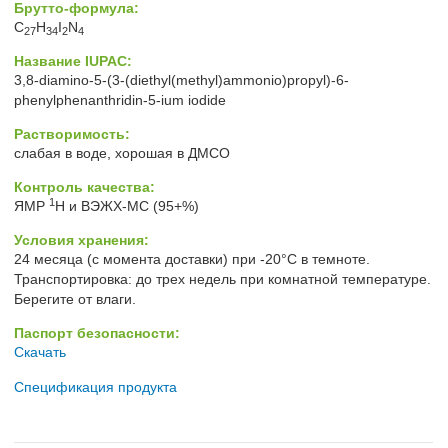
Брутто-формула:
C
H
I
N
27
34
2
4
Название IUPAC:
3,8-diamino-5-(3-(diethyl(methyl)ammonio)propyl)-6-
phenylphenanthridin-5-ium iodide
Растворимость:
слабая в воде, хорошая в ДМСО
Контроль качества:
1
ЯМР
H и ВЭЖХ-МС (95+%)
Условия хранения:
24 месяца (с момента доставки) при -20°C в темноте.
Транспортировка: до трех недель при комнатной температуре.
Берегите от влаги.
Паспорт безопасности:
Скачать
Спецификация продукта