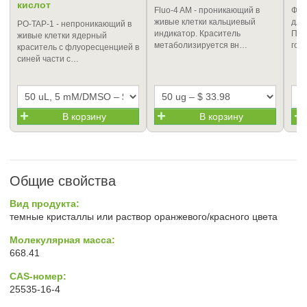
кислот
Fluo-4 AM - проникающий в
Флу
живые клетки кальциевый
для
PO-TAP-1 - непроникающий в
индикатор. Краситель
ПЦР
живые клетки ядерный
метаболизируется вн…
гот
краситель с флуоресценцией в
синей части с…
В корзину
В корзину
Общие свойства
Вид продукта:
темные кристаллы или раствор оранжевого/красного цвета
Молекулярная масса:
668.41
CAS-номер:
25535-16-4