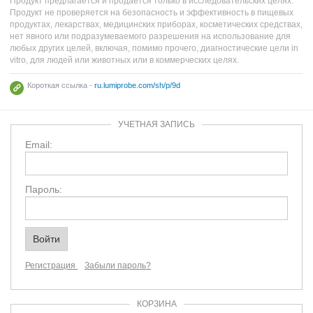
Продукт предлагается и продаётся только в исследовательских целях.
Продукт не проверяется на безопасность и эффективность в пищевых
продуктах, лекарствах, медицинских приборах, косметических средствах,
нет явного или подразумеваемого разрешения на использование для
любых других целей, включая, помимо прочего, диагностические цели in
vitro, для людей или животных или в коммерческих целях.
Короткая ссылка -
ru.lumiprobe.com/sh/p/9d
УЧЕТНАЯ ЗАПИСЬ
Email:
Пароль:
Регистрация
Забыли пароль?
КОРЗИНА