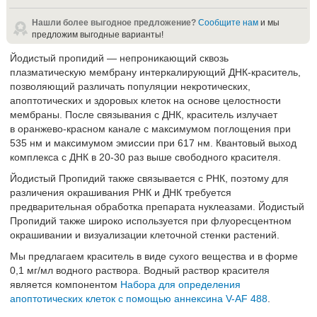
Нашли более выгодное предложение?
Сообщите нам
и мы
предложим выгодные варианты!
Йодистый пропидий — непроникающий сквозь
плазматическую мембрану интеркалирующий ДНК-краситель,
позволяющий различать популяции некротических,
апоптотических и здоровых клеток на основе целостности
мембраны. После связывания с ДНК, краситель излучает
в оранжево-красном канале с максимумом поглощения при
535 нм и максимумом эмиссии при 617 нм. Квантовый выход
комплекса с ДНК в 20-30 раз выше свободного красителя.
Йодистый Пропидий также связывается с РНК, поэтому для
различения окрашивания РНК и ДНК требуется
предварительная обработка препарата нуклеазами. Йодистый
Пропидий также широко используется при флуоресцентном
окрашивании и визуализации клеточной стенки растений.
Мы предлагаем краситель в виде сухого вещества и в форме
0,1 мг/мл водного раствора. Водный раствор красителя
является компонентом
Набора для определения
апоптотических клеток с помощью аннексина V-AF 488
.