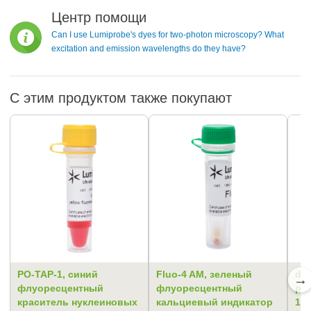
Центр помощи
Can I use Lumiprobe's dyes for two-photon microscopy? What
excitation and emission wavelengths do they have?
С этим продуктом также покупают
PO-TAP-1, синий
Fluo-4 AM, зеленый
ds
→
флуоресцентный
флуоресцентный
ре
краситель нуклеиновых
кальциевый индикатор
10