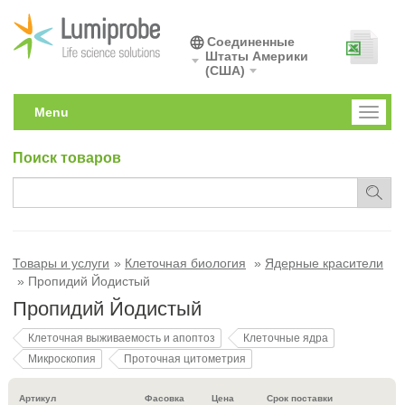
Соединенные
Штаты Америки
(США)
Menu
Toggl
naviga
Поиск товаров
Товары и услуги
Клеточная биология
Ядерные красители
Пропидий Йодистый
Пропидий Йодистый
Клеточная выживаемость и апоптоз
Клеточные ядра
Микроскопия
Проточная цитометрия
Артикул
Фасовка
Цена
Срок поставки