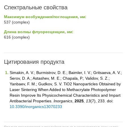
Спектральные свойства
Максимум возбуждения/поглощения, нм:
537 (complex)
Длина волны флуоресценции, нм:
616 (complex)
Цитирования продукта
Simakin, A. V.; Burmistrov, D. E.; Baimler, I. V.; Gritsaeva, A. V.;
Serov, D. A.; Astashev, M. E.; Chapala, P.; Validov, S. Z.;
Yanbaev, F. M.; Gudkov, S. V. TiO2 Nanoparticles Obtained by
Laser Sintering When Added to Methacrylate Photopolymer
Resin Improve Its Physicochemical Characteristics and Impart
Antibacterial Properties.
Inorganics
,
2025
, 13
(7), 233. doi:
10.3390/inorganics13070233