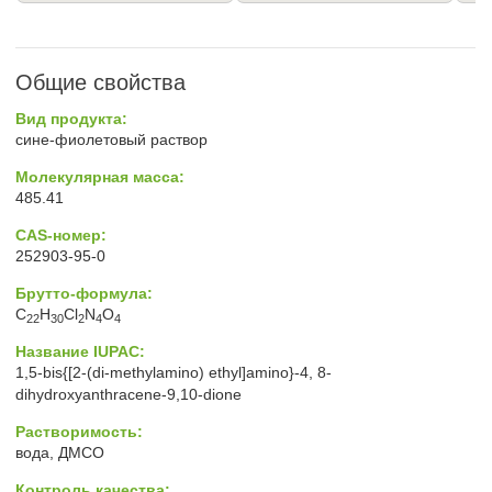
Общие свойства
Вид продукта:
сине-фиолетовый раствор
Молекулярная масса:
485.41
CAS-номер:
252903-95-0
Брутто-формула:
C
H
Cl
N
O
22
30
2
4
4
Название IUPAC:
1,5-bis{[2-(di-methylamino) ethyl]amino}-4, 8-
dihydroxyanthracene-9,10-dione
Растворимость:
вода, ДМСО
Контроль качества: