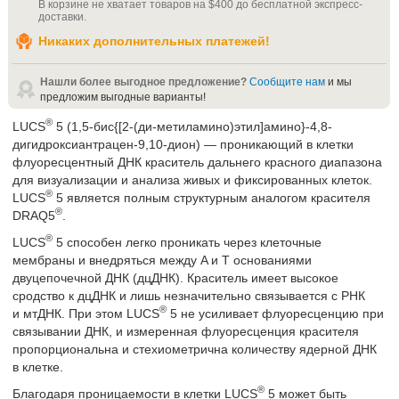
В корзине не хватает товаров на
$400
до бесплатной экспресс-
доставки
.
Никаких дополнительных платежей!
Нашли более выгодное предложение?
Сообщите нам
и мы
предложим выгодные варианты!
®
LUCS
5 (1,5-бис{[2-(ди-метиламино)этил]амино}-4,8-
дигидроксиантрацен-9,10-дион) — проникающий в клетки
флуоресцентный ДНК краситель дальнего красного диапазона
для визуализации и анализа живых и фиксированных клеток.
®
LUCS
5 является полным структурным аналогом красителя
®
DRAQ5
.
®
LUCS
5 способен легко проникать через клеточные
мембраны и внедряться между A и T основаниями
двуцепочечной ДНК (дцДНК). Краситель имеет высокое
сродство к дцДНК и лишь незначительно связывается с РНК
®
и мтДНК. При этом LUCS
5 не усиливает флуоресценцию при
связывании ДНК, и измеренная флуоресценция красителя
пропорциональна и стехиометрична количеству ядерной ДНК
в клетке.
®
Благодаря проницаемости в клетки LUCS
5 может быть