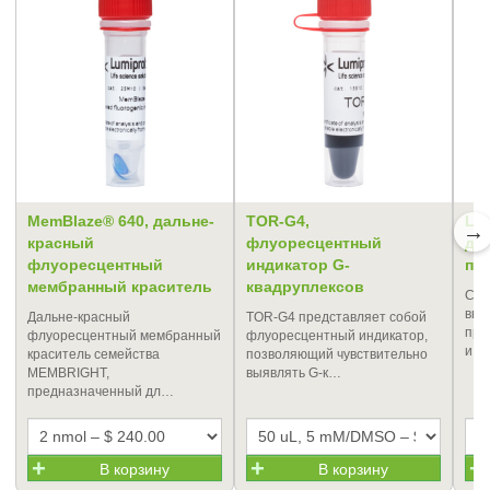
MemBlaze® 640, дальне-
TOR-G4,
Lu
→
красный
флуоресцентный
дл
флуоресцентный
индикатор G-
пр
мембранный краситель
квадруплексов
Cре
выс
Дальне-красный
TOR-G4 представляет собой
пре
флуоресцентный мембранный
флуоресцентный индикатор,
и в
краситель семейства
позволяющий чувствительно
MEMBRIGHT,
выявлять G-к…
предназначенный дл…
В корзину
В корзину