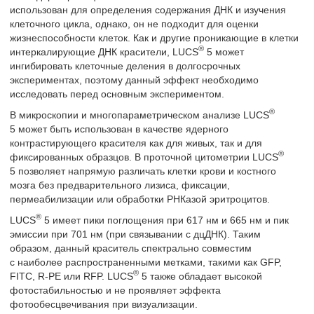
использован для определения содержания ДНК и изучения
клеточного цикла, однако, он не подходит для оценки
жизнеспособности клеток. Как и другие проникающие в клетки
®
интеркалирующие ДНК красители, LUCS
5 может
ингибировать клеточные деления в долгосрочных
экспериментах, поэтому данный эффект необходимо
исследовать перед основным экспериментом.
®
В микроскопии и многопараметрическом анализе LUCS
5 может быть использован в качестве ядерного
контрастирующего красителя как для живых, так и для
®
фиксированных образцов. В проточной цитометрии LUCS
5 позволяет напрямую различать клетки крови и костного
мозга без предварительного лизиса, фиксации,
пермеабилизации или обработки РНКазой эритроцитов.
®
LUCS
5 имеет пики поглощения при 617 нм и 665 нм и пик
эмиссии при 701 нм (при связывании с дцДНК). Таким
образом, данный краситель спектрально совместим
с наиболее распространенными метками, такими как GFP,
®
FITC, R-PE или RFP. LUCS
5 также обладает высокой
фотостабильностью и не проявляет эффекта
фотообесцвечивания при визуализации.