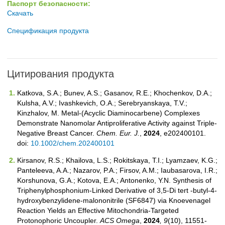
Паспорт безопасности:
Скачать
Спецификация продукта
Цитирования продукта
Katkova, S.A.; Bunev, A.S.; Gasanov, R.E.; Khochenkov, D.A.;
Kulsha, A.V.; Ivashkevich, O.A.; Serebryanskaya, T.V.;
Kinzhalov, M. Metal‐(Acyclic Diaminocarbene) Complexes
Demonstrate Nanomolar Antiproliferative Activity against Triple‐
Negative Breast Cancer.
Chem. Eur. J.
,
2024
, e202400101.
doi:
10.1002/chem.202400101
Kirsanov, R.S.; Khailova, L.S.; Rokitskaya, T.I.; Lyamzaev, K.G.;
Panteleeva, A.A.; Nazarov, P.A.; Firsov, A.M.; Iaubasarova, I.R.;
Korshunova, G.A.; Kotova, E.A.; Antonenko, Y.N. Synthesis of
Triphenylphosphonium-Linked Derivative of 3,5-Di tert -butyl-4-
hydroxybenzylidene-malononitrile (SF6847) via Knoevenagel
Reaction Yields an Effective Mitochondria-Targeted
Protonophoric Uncoupler.
ACS Omega
,
2024
, 9
(10), 11551-