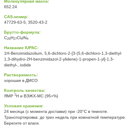
Молекулярная масса:
652.24
CAS-номер:
47729-63-5; 3520-43-2
Брутто-формула:
C
H
Cl
IN
25
27
4
4
Название IUPAC:
1H-Benzimidazolium, 5,6-dichloro-2-[3-(5,6-dichloro-1,3-diethyl-
1,3-dihydro-2H-benzimidazol-2-ylidene)-1-propen-1-yl]-1,3-
diethyl-, iodide
Растворимость:
хорошая в ДМСО
Контроль качества:
1
ЯМР
H и ВЭЖХ-МС (95+%)
Условия хранения:
24 месяца (с момента доставки) при -20°C в темноте.
Транспортировка: до трех недель при комнатной температуре.
Берегите от влаги.