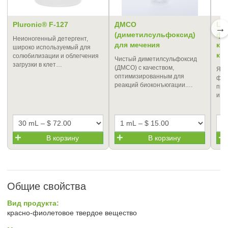
Pluronic® F-127
ДМСО
LU
→
(диметилсульфоксид)
фл
Неионогенный детергент,
для мечения
кр
широко используемый для
ки
солюбилизации и облегчения
Чистый диметилсульфоксид
загрузки в клет…
(ДМСО) с качеством,
Ярк
оптимизированным для
флу
реакций биоконъюгации.…
про
и о
В корзину
В корзину
Общие свойства
Вид продукта:
красно-фиолетовое твердое вещество