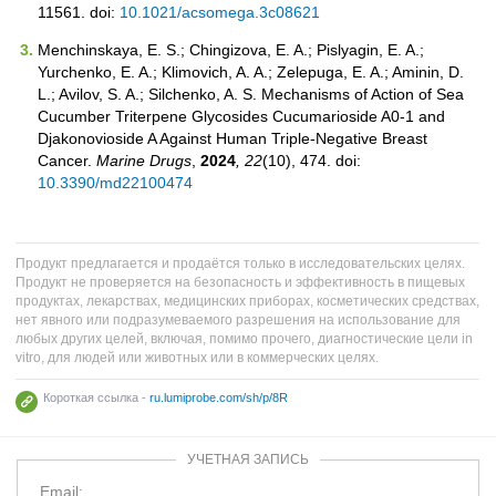
11561. doi:
10.1021/acsomega.3c08621
Menchinskaya, E. S.; Chingizova, E. A.; Pislyagin, E. A.;
Yurchenko, E. A.; Klimovich, A. A.; Zelepuga, E. A.; Aminin, D.
L.; Avilov, S. A.; Silchenko, A. S. Mechanisms of Action of Sea
Cucumber Triterpene Glycosides Cucumarioside A0-1 and
Djakonovioside A Against Human Triple-Negative Breast
Cancer.
Marine Drugs
,
2024
, 22
(10), 474. doi:
10.3390/md22100474
Продукт предлагается и продаётся только в исследовательских целях.
Продукт не проверяется на безопасность и эффективность в пищевых
продуктах, лекарствах, медицинских приборах, косметических средствах,
нет явного или подразумеваемого разрешения на использование для
любых других целей, включая, помимо прочего, диагностические цели in
vitro, для людей или животных или в коммерческих целях.
Короткая ссылка -
ru.lumiprobe.com/sh/p/8R
УЧЕТНАЯ ЗАПИСЬ
Email: