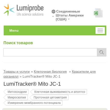
Соединенные
Штаты Америки
(США)
Menu
Toggl
naviga
Поиск товаров
Товары и услуги
Клеточная биология
Красители для
органелл
LumiTracker® Mito JC-1
LumiTracker® Mito JC-1
Митохондрии
Клеточная выживаемость и апоптоз
Микроскопия
Проточная цитометрия
Измерение мембранного потенциала