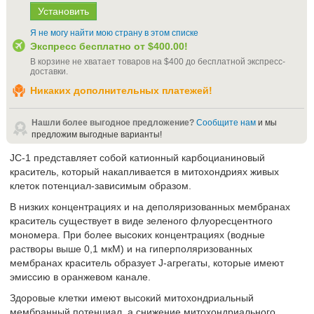
Я не могу найти мою страну в этом списке
Экспресс бесплатно от
$400.00
!
В корзине не хватает товаров на
$400
до бесплатной экспресс-
доставки
.
Никаких дополнительных платежей!
Нашли более выгодное предложение?
Сообщите нам
и мы
предложим выгодные варианты!
JC-1 представляет собой катионный карбоцианиновый
краситель, который накапливается в митохондриях живых
клеток потенциал-зависимым образом.
В низких концентрациях и на деполяризованных мембранах
краситель существует в виде зеленого флуоресцентного
мономера. При более высоких концентрациях (водные
растворы выше 0,1 мкМ) и на гиперполяризованных
мембранах краситель образует J-агрегаты, которые имеют
эмиссию в оранжевом канале.
Здоровые клетки имеют высокий митохондриальный
мембранный потенциал, а снижение митохондриального