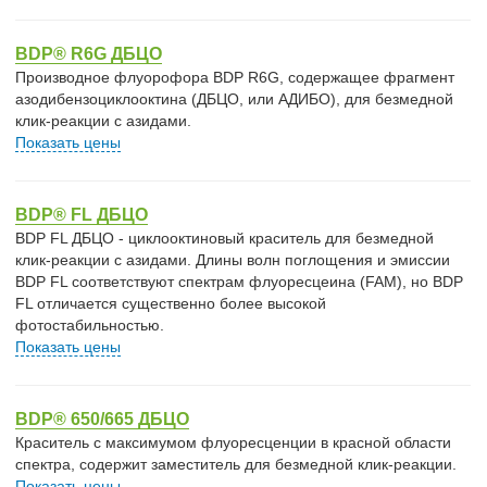
BDP® R6G ДБЦО
Производное флуорофора BDP R6G, содержащее фрагмент
азодибензоциклооктина (ДБЦО, или АДИБО), для безмедной
клик-реакции с азидами.
Показать цены
BDP® FL ДБЦО
BDP FL ДБЦО - циклооктиновый краситель для безмедной
клик-реакции с азидами. Длины волн поглощения и эмиссии
BDP FL соответствуют спектрам флуоресцеина (FAM), но BDP
FL отличается существенно более высокой
фотостабильностью.
Показать цены
BDP® 650/665 ДБЦО
Краситель с максимумом флуоресценции в красной области
спектра, содержит заместитель для безмедной клик-реакции.
Показать цены