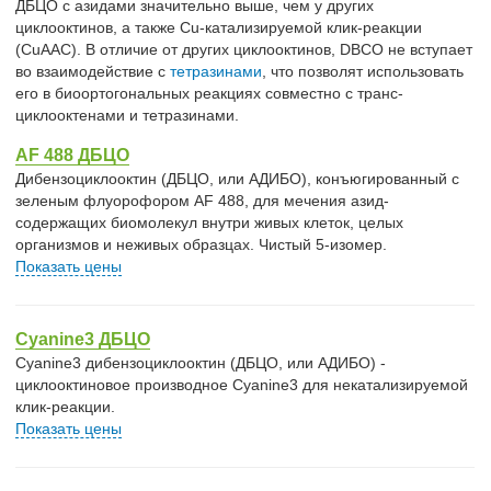
ДБЦО с азидами значительно выше, чем у других
циклооктинов, а также Cu-катализируемой клик-реакции
(CuAAC). В отличие от других циклооктинов, DBCO не вступает
во взаимодействие с
тетразинами
, что позволят использовать
его в биоортогональных реакциях совместно с транс-
циклооктенами и тетразинами.
AF 488 ДБЦО
Дибензоциклооктин (ДБЦО, или АДИБО), конъюгированный с
зеленым флуорофором AF 488, для мечения азид-
содержащих биомолекул внутри живых клеток, целых
организмов и неживых образцах. Чистый 5-изомер.
Показать цены
Cyanine3 ДБЦО
Cyanine3 дибензоциклооктин (ДБЦО, или АДИБО) -
циклооктиновое производное Cyanine3 для некатализируемой
клик-реакции.
Показать цены