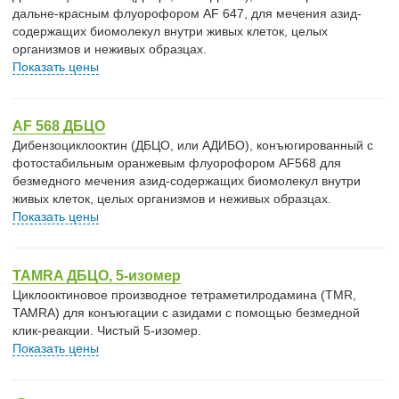
дальне-красным флуорофором AF 647, для мечения азид-
содержащих биомолекул внутри живых клеток, целых
организмов и неживых образцах.
Показать цены
AF 568 ДБЦО
Дибензоциклооктин (ДБЦО, или АДИБО), конъюгированный с
фотостабильным оранжевым флуорофором AF568 для
безмедного мечения азид-содержащих биомолекул внутри
живых клеток, целых организмов и неживых образцах.
Показать цены
TAMRA ДБЦО, 5-изомер
Циклооктиновое производное тетраметилродамина (TMR,
TAMRA) для конъюгации с азидами с помощью безмедной
клик-реакции. Чистый 5-изомер.
Показать цены