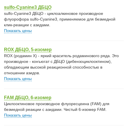
sulfo-Cyanine3 ДБЦО
sulfo-Cyanine3 ДБЦО - циклоалкиновое производное
флуорофора sulfo-Cyanine3, применяемое для безмедной
клик-реакции с азидами.
Показать цены
ROX ДБЦО, 5-изомер
ROX (родамин X) - яркий краситель родаминового ряда. Это
производное - конъюгат с ДБЦО (дибензоциклооктином),
обладающим высокой реакционной способностью в
отношении азидов.
Показать цены
FAM ДБЦО, 6-изомер
Циклооктиновое производное флуоресцеина (FAM) для
безмедной реакции с азидами. Чистый 6-изомер FAM.
Показать цены