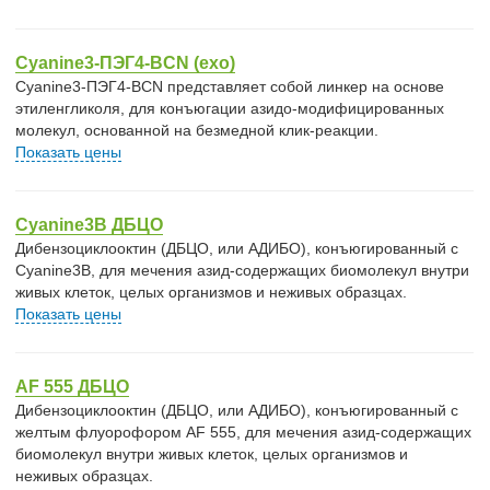
Cyanine3-ПЭГ4-BCN (exo)
Cyanine3-ПЭГ4-BCN представляет собой линкер на основе
этиленгликоля, для конъюгации азидо-модифицированных
молекул, основанной на безмедной клик-реакции.
Показать цены
Cyanine3B ДБЦО
Дибензоциклооктин (ДБЦО, или АДИБО), конъюгированный с
Cyanine3B, для мечения азид-содержащих биомолекул внутри
живых клеток, целых организмов и неживых образцах.
Показать цены
AF 555 ДБЦО
Дибензоциклооктин (ДБЦО, или АДИБО), конъюгированный с
желтым флуорофором AF 555, для мечения азид-содержащих
биомолекул внутри живых клеток, целых организмов и
неживых образцах.