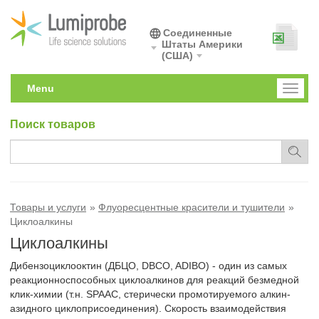
Соединенные
Штаты Америки
(США)
Menu
Toggl
naviga
Поиск товаров
Товары и услуги
Флуоресцентные красители и тушители
Циклоалкины
Циклоалкины
Дибензоциклооктин (ДБЦО, DBCO, ADIBO) - один из самых
реакционноспособных циклоалкинов для реакций безмедной
клик-химии (т.н. SPAAC, стерически промотируемого алкин-
азидного циклоприсоединения). Скорость взаимодействия