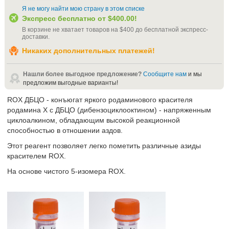
Я не могу найти мою страну в этом списке
Экспресс бесплатно от
$400.00
!
В корзине не хватает товаров на
$400
до бесплатной экспресс-
доставки
.
Никаких дополнительных платежей!
Нашли более выгодное предложение?
Сообщите нам
и мы
предложим выгодные варианты!
ROX ДБЦО - конъюгат яркого родаминового красителя
родамина X с ДБЦО (дибензоциклооктином) - напряженным
циклоалкином, обладающим высокой реакционной
способностью в отношении аздов.
Этот реагент позволяет легко пометить различные азиды
красителем ROX.
На основе чистого 5-изомера ROX.