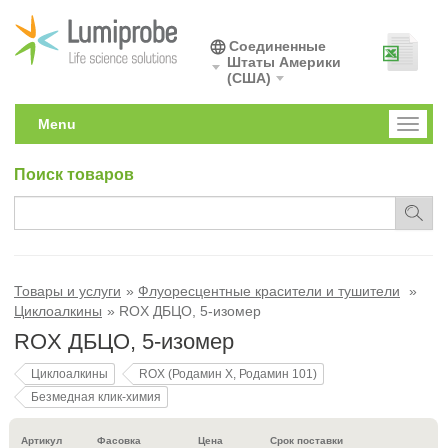
Соединенные
Штаты Америки
(США)
Menu
Toggl
naviga
Поиск товаров
Товары и услуги
Флуоресцентные красители и тушители
Циклоалкины
ROX ДБЦО, 5-изомер
ROX ДБЦО, 5-изомер
Циклоалкины
ROX (Родамин X, Родамин 101)
Безмедная клик-химия
Артикул
Фасовка
Цена
Срок поставки