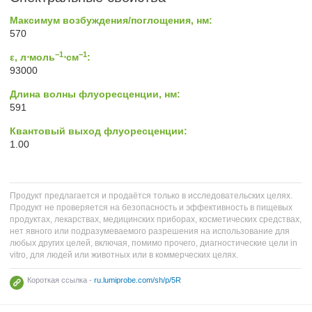
Максимум возбуждения/поглощения, нм:
570
−1
−1
ε, л⋅моль
⋅см
:
93000
Длина волны флуоресценции, нм:
591
Квантовый выход флуоресценции:
1.00
Продукт предлагается и продаётся только в исследовательских целях.
Продукт не проверяется на безопасность и эффективность в пищевых
продуктах, лекарствах, медицинских приборах, косметических средствах,
нет явного или подразумеваемого разрешения на использование для
любых других целей, включая, помимо прочего, диагностические цели in
vitro, для людей или животных или в коммерческих целях.
Короткая ссылка -
ru.lumiprobe.com/sh/p/5R