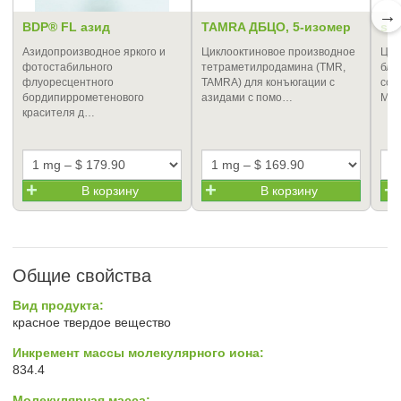
→
BDP® FL азид
TAMRA ДБЦО, 5-изомер
sul
Азидопроизводное яркого и
Циклооктиновое производное
Циа
фотостабильного
тетраметилродамина (TMR,
бли
флуоресцентного
TAMRA) для конъюгации с
сод
бордипиррометенового
азидами с помо…
Мож
красителя д…
В корзину
В корзину
Общие свойства
Вид продукта:
красное твердое вещество
Инкремент массы молекулярного иона:
834.4
Молекулярная масса: