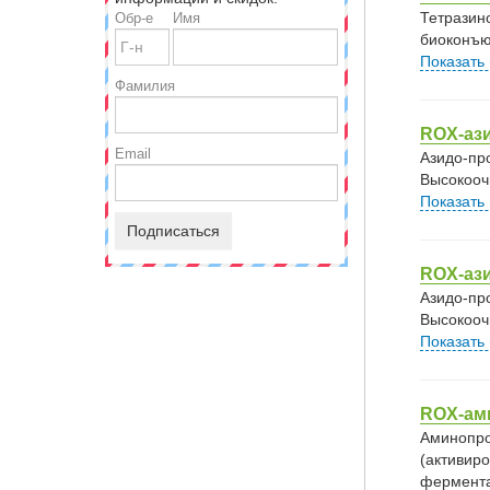
Тетразин
Обр-е
Имя
биоконъю
Показать
Фамилия
ROX-ази
Email
Азидо-пр
Высокооч
Показать
Подписаться
ROX-ази
Азидо-пр
Высокооч
Показать
ROX-ами
Аминопро
(активир
фермента