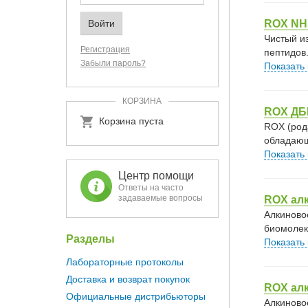
ROX NH
Чистый и
Регистрация
пептидов
Забыли пароль?
Показать
КОРЗИНА
ROX ДБ
Корзина пуста
ROX (род
обладающ
Показать
Центр помощи
Ответы на часто
задаваемые вопросы
ROX алк
Алкиново
биомолек
Разделы
Показать
Лабораторные протоколы
Доставка и возврат покупок
ROX алк
Официальные дистрибьюторы
Алкиново