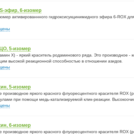
S-эфир, 6-изомер
зомер активированнного гидроксисукцинимидного эфира 6-ROX для
.
 цены
ЦО, 5-изомер
амин X) - яркий краситель родаминового ряда. Это производное - 
им высокой реакционной способностью в отношении азидов.
 цены
ин, 5-изомер
е производное яркого красного флуоресцентного красителя ROX (р
улами при помощи медь-катализируемой клик-реакции. Высокооч
 цены
ин, 6-изомер
е производное яркого красного флуоресцентного красителя ROX (р