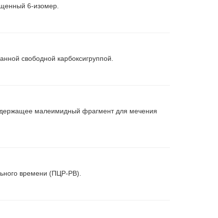
ищенный 6-изомер.
анной свободной карбоксигруппой.
содержащее малеимидный фрагмент для мечения
ьного времени (ПЦР-РВ).