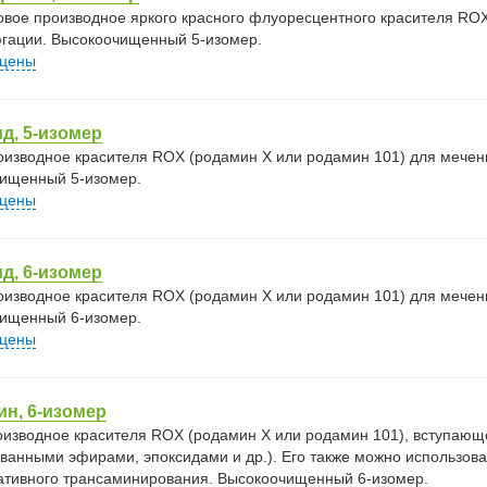
овое производное яркого красного флуоресцентного красителя RO
гации. Высокоочищенный 5-изомер.
 цены
д, 5-изомер
оизводное красителя ROX (родамин X или родамин 101) для мечен
ищенный 5-изомер.
 цены
д, 6-изомер
оизводное красителя ROX (родамин X или родамин 101) для мечен
ищенный 6-изомер.
 цены
н, 6-изомер
изводное красителя ROX (родамин X или родамин 101), вступающ
ованными эфирами, эпоксидами и др.). Его также можно использов
тивного трансаминирования. Высокоочищенный 6-изомер.