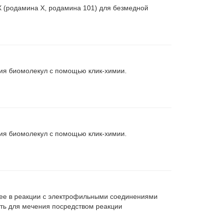
X (родамина X, родамина 101) для безмедной
ия биомолекул с помощью клик-химии.
ия биомолекул с помощью клик-химии.
ее в реакции с электрофильными соединениями
ать для мечения посредством реакции