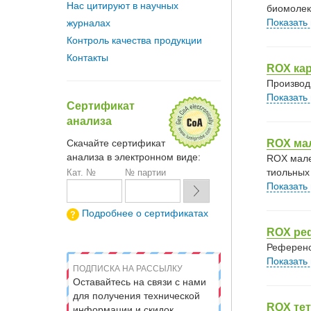
Нас цитируют в научных
биомолек
Показать
журналах
Контроль качества продукции
Контакты
ROX кар
Производ
Показать
Сертификат
анализа
ROX ма
Скачайте сертификат
анализа в электронном виде:
ROX мале
тиольных
Кат. №
№ партии
Показать
Подробнее о сертификатах
ROX ре
Референс
Показать
ПОДПИСКА НА РАССЫЛКУ
Оставайтесь на связи с нами
для получения технической
ROX тет
информации и скидок.