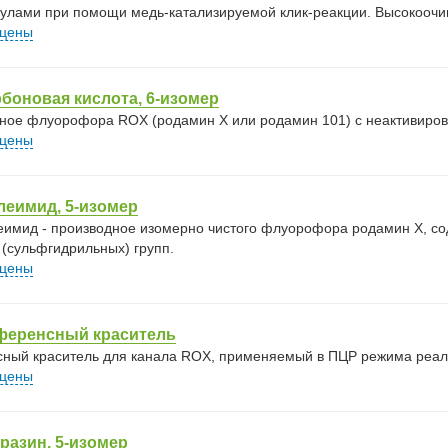
улами при помощи медь-катализируемой клик-реакции. Высокооч
 цены
боновая кислота, 6-изомер
ное флуорофора ROX (родамин X или родамин 101) с неактивиров
 цены
леимид, 5-изомер
имид - производное изомерно чистого флуорофора родамин X, 
 (сульфгидрильных) групп.
 цены
ференсный краситель
ный краситель для канала ROX, применяемый в ПЦР режима реал
 цены
разин, 5-изомер