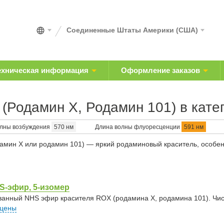
Соединенные Штаты Америки (США)
ехническая информация
Оформление заказов
(Родамин X, Родамин 101) в кате
олны возбуждения
570 нм
Длина волны флуоресценции
591 нм
амин X или родамин 101) — яркий родаминовый краситель, особе
S-эфир, 5-изомер
ванный NHS эфир красителя ROX (родамина X, родамина 101). Чис
 цены