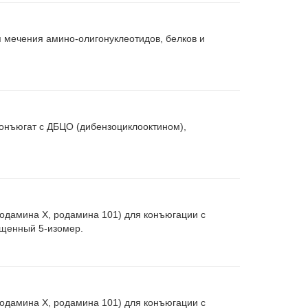
 мечения амино-олигонуклеотидов, белков и
конъюгат с ДБЦО (дибензоциклооктином),
одамина X, родамина 101) для конъюгации с
ищенный 5-изомер.
одамина X, родамина 101) для конъюгации с