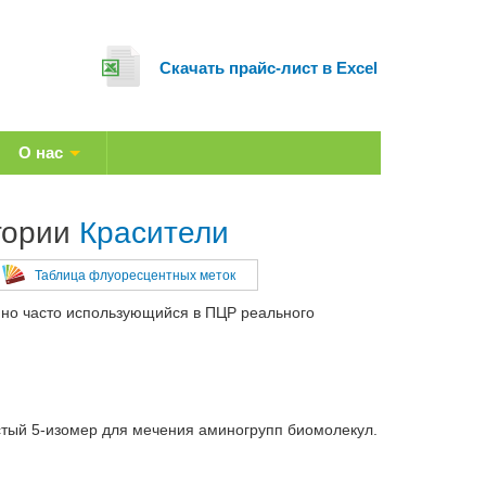
Cкачать прайс-лист в Excel
О нас
гории
Красители
Таблица флуоресцентных меток
нно часто использующийся в ПЦР реального
тый 5-изомер для мечения аминогрупп биомолекул.