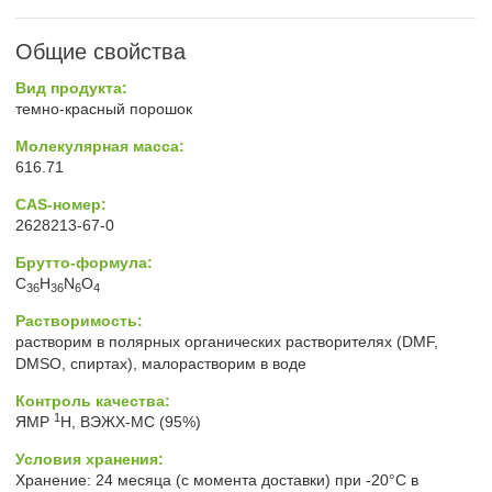
Общие свойства
Вид продукта:
темно-красный порошок
Молекулярная масса:
616.71
CAS-номер:
2628213-67-0
Брутто-формула:
C
H
N
O
36
36
6
4
Растворимость:
растворим в полярных органических растворителях (DMF,
DMSO, спиртах), малорастворим в воде
Контроль качества:
1
ЯМР
H, ВЭЖХ-МС (95%)
Условия хранения:
Хранение: 24 месяца (с момента доставки) при -20°C в