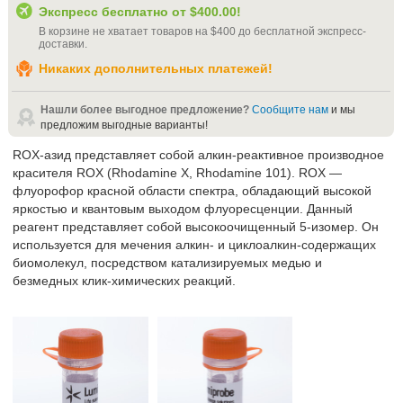
Экспресс бесплатно от
$400.00
!
В корзине не хватает товаров на
$400
до бесплатной экспресс-
доставки
.
Никаких дополнительных платежей!
Нашли более выгодное предложение?
Сообщите нам
и мы
предложим выгодные варианты!
ROX-азид представляет собой алкин-реактивное производное
красителя ROX (Rhodamine X, Rhodamine 101). ROX —
флуорофор красной области спектра, обладающий высокой
яркостью и квантовым выходом флуоресценции. Данный
реагент представляет собой высокоочищенный 5-изомер. Он
используется для мечения алкин- и циклоалкин-содержащих
биомолекул, посредством катализируемых медью и
безмедных клик-химических реакций.