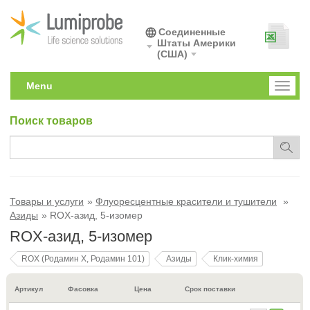
Соединенные
Штаты Америки
(США)
Menu
Toggl
naviga
Поиск товаров
Товары и услуги
Флуоресцентные красители и тушители
Азиды
ROX-азид, 5-изомер
ROX-азид, 5-изомер
ROX (Родамин X, Родамин 101)
Азиды
Клик-химия
Артикул
Фасовка
Цена
Срок поставки