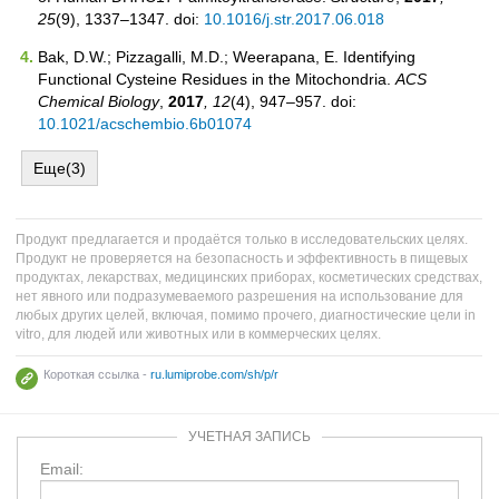
25
(9), 1337–1347. doi:
10.1016/j.str.2017.06.018
Bak, D.W.; Pizzagalli, M.D.; Weerapana, E. Identifying
Functional Cysteine Residues in the Mitochondria.
ACS
Chemical Biology
,
2017
, 12
(4), 947–957. doi:
10.1021/acschembio.6b01074
Еще(3)
Продукт предлагается и продаётся только в исследовательских целях.
Продукт не проверяется на безопасность и эффективность в пищевых
продуктах, лекарствах, медицинских приборах, косметических средствах,
нет явного или подразумеваемого разрешения на использование для
любых других целей, включая, помимо прочего, диагностические цели in
vitro, для людей или животных или в коммерческих целях.
Короткая ссылка -
ru.lumiprobe.com/sh/p/r
УЧЕТНАЯ ЗАПИСЬ
Email: