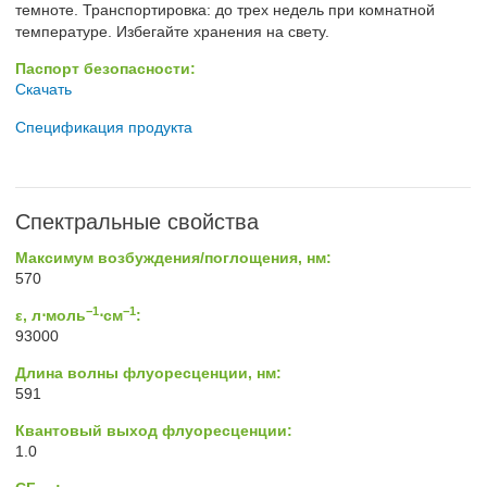
темноте. Транспортировка: до трех недель при комнатной
температуре. Избегайте хранения на свету.
Паспорт безопасности:
Скачать
Спецификация продукта
Спектральные свойства
Максимум возбуждения/поглощения, нм:
570
−1
−1
ε, л⋅моль
⋅см
:
93000
Длина волны флуоресценции, нм:
591
Квантовый выход флуоресценции:
1.0