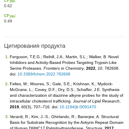
CF
:
260
0.62
CF
:
280
0.49
Цитирования продукта
Ferguson, T.E.G.; Reihill, J.A.; Martin, S.L.; Walker, B. Novel
Inhibitors and Activity-Based Probes Targeting Trypsin-Like
Serine Proteases.
Frontiers in Chemistry
,
2022
, 10
, 782608.
doi:
10.3389/fchem.2022.782608
Feltes, M.; Moores, S.; Gale, S.E.; Krishnan, K.; Mydock-
McGrane, L.; Covey, D.F.; Ory, D.S.; Schaffer, J.E. Synthesis
and characterization of diazirine alkyne probes for the study of
intracellular cholesterol trafficking.
Journal of Lipid Research
,
2019
, 60
(3), 707–716. doi:
10.1194/jlr.D091470
Verardi, R.; Kim, J.-S.; Ghirlando, R.; Banerjee, A. Structural
Basis for Substrate Recognition by the Ankyrin Repeat Domain
of Human DHHC17 Palmitoyltransferase.
Structure
,
2017
,