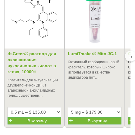
dsGreen® раствор для
LumiTracker® Mito JC-1
Cy
→
окрашивания
Катионный карбоцианиновый
Про
нуклеиновых кислот в
краситель, который широко
Cya
гелях, 10000×
используется в качестве
кат
индикатора пот…
кон
Краситель для визуализации
двухцепочечной ДНК в
агарозных и акриламидных
гелях, существенн…
В корзину
В корзину