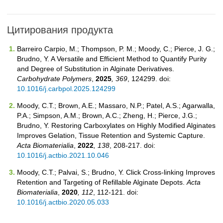
Цитирования продукта
Barreiro Carpio, M.; Thompson, P. M.; Moody, C.; Pierce, J. G.;
Brudno, Y. A Versatile and Efficient Method to Quantify Purity
and Degree of Substitution in Alginate Derivatives.
Carbohydrate Polymers
,
2025
, 369
, 124299. doi:
10.1016/j.carbpol.2025.124299
Moody, C.T.; Brown, A.E.; Massaro, N.P.; Patel, A.S.; Agarwalla,
P.A.; Simpson, A.M.; Brown, A.C.; Zheng, H.; Pierce, J.G.;
Brudno, Y. Restoring Carboxylates on Highly Modified Alginates
Improves Gelation, Tissue Retention and Systemic Capture.
Acta Biomaterialia
,
2022
, 138
, 208-217. doi:
10.1016/j.actbio.2021.10.046
Moody, C.T.; Palvai, S.; Brudno, Y. Click Cross-linking Improves
Retention and Targeting of Refillable Alginate Depots.
Acta
Biomaterialia
,
2020
, 112
, 112-121. doi:
10.1016/j.actbio.2020.05.033