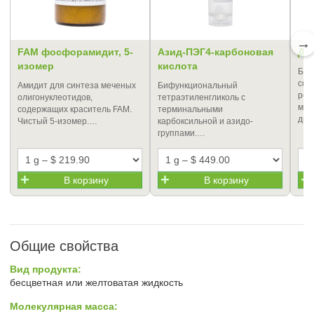
→
FAM фосфорамидит, 5-
Азид-ПЭГ4-карбоновая
ДБ
изомер
кислота
Биф
сод
Амидит для синтеза меченых
Бифункциональный
реа
олигонуклеотидов,
тетраэтиленгликоль с
мал
содержащих краситель FAM.
терминальными
диб
Чистый 5-изомер.…
карбоксильной и азидо-
группами.…
В корзину
В корзину
Общие свойства
Вид продукта:
бесцветная или желтоватая жидкость
Молекулярная масса: