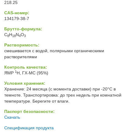
218.25
CAS-номер:
134179-38-7
Брутто-формула:
C
H
N
O
8
18
4
3
Растворимость:
смешивается с водой, полярными органическими
растворителями
Контроль качества:
1
ЯМР
H, ГХ-МС (95%)
Условия хранения:
Хранение: 24 месяца (с момента доставки) при -20°C в
темноте. Транспортировка: до трех недель при комнатной
температуре. Берегите от влаги.
Паспорт безопасности:
Скачать
Спецификация продукта