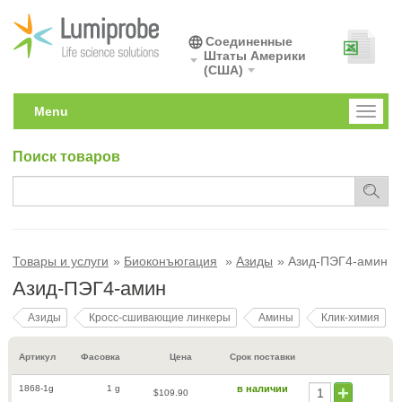
Соединенные
Штаты Америки
(США)
Menu
Toggl
naviga
Поиск товаров
Товары и услуги
Биоконъюгация
Азиды
Азид-ПЭГ4-амин
Азид-ПЭГ4-амин
Азиды
Кросс-сшивающие линкеры
Амины
Клик-химия
Артикул
Фасовка
Цена
Срок поставки
1868-1g
1 g
в наличии
$109.90