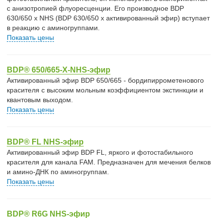
с анизотропией флуоресценции. Его производное BDP
630/650 x NHS (BDP 630/650 x активированный эфир) вступает
в реакцию с аминогруппами.
Показать цены
BDP® 650/665-X-NHS-эфир
Активированный эфир BDP 650/665 - бордипиррометенового
красителя с высоким мольным коэффициентом экстинкции и
квантовым выходом.
Показать цены
BDP® FL NHS-эфир
Активированный эфир BDP FL, яркого и фотостабильного
красителя для канала FAM. Предназначен для мечения белков
и амино-ДНК по аминогруппам.
Показать цены
BDP® R6G NHS-эфир