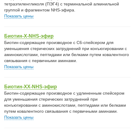
тетраэтиленгликоля (ПЭГ4) с терминальной алкинильной
группой и фрагментом NHS-эфира.
Показать цены
Биотин-X-NHS-эфир
Биотин-содержащее производное с С6-спейсером для
уменьшения стерических затруднений при конъюгировании с
аминокислотами, пептидами или белками путем ковалентного
связывания с первичными аминами.
Показать цены
Биотин-XX-NHS-эфир
Биотин-содержащее производное с удлиненным спейсером
для уменьшения стерических затруднений при
конъюгировании с аминокислотами, пептидами или белками
путем ковалентного связывания с первичными аминами.
Показать цены