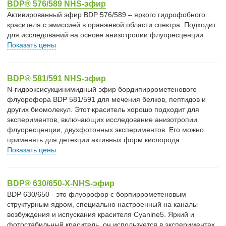
BDP® 576/589 NHS-эфир
Активированный эфир BDP 576/589 – яркого гидрофобного
красителя с эмиссией в оранжевой области спектра. Подходит
для исследований на основе анизотропии флуоресценции.
Показать цены
BDP® 581/591 NHS-эфир
N-гидроксисукцинимидный эфир бордипиррометенового
флуорофора BDP 581/591 для мечения белков, пептидов и
других биомолекул. Этот краситель хорошо подходит для
экспериментов, включающих исследование анизотропии
флуоресценции, двухфотонных экспериментов. Его можно
применять для детекции активных форм кислорода.
Показать цены
BDP® 630/650-X-NHS-эфир
BDP 630/650 - это флуорофор с борпиррометеновым
структурным ядром, специально настроенный на каналы
возбуждения и испускания красителя Cyanine5. Яркий и
фотостабильный краситель, он используется в экспериментах