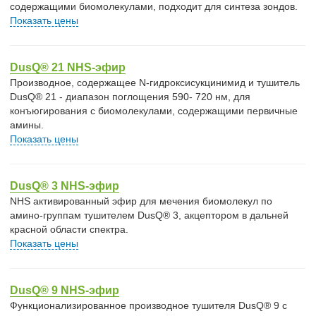
содержащими биомолекулами, подходит для синтеза зондов.
Показать цены
DusQ® 21 NHS-эфир
Производное, содержащее N-гидроксисукцинимид и тушитель
DusQ® 21 - диапазон поглощения 590- 720 нм, для
конъюгирования с биомолекулами, содержащими первичные
амины.
Показать цены
DusQ® 3 NHS-эфир
NHS активированный эфир для мечения биомолекул по
амино-группам тушителем DusQ® 3, акцептором в дальней
красной области спектра.
Показать цены
DusQ® 9 NHS-эфир
Функционализированное производное тушителя DusQ® 9 с