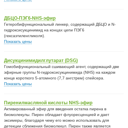
ДБЦО-ПЭГ6-NHS-эфир
Гетеробифункциональный линкер, содержащий ДБЦО и N-
гидроксисукцинимид на концах цепи ПЭГ6
(гексаэтиленгликоля).
Показать цены
Дисукцинимидилглутарат (DSG)
Гомобифункциональный сшивающий агент, содержащий две
эфирные группы N-гидроксисукцинимида (NHS) на каждом
конце короткого 5-атомного (7,7 ангстрем) спейсера.
Показать цены
Пиренилмасляной кислоты NHS-эфир
Активированный эфир для введения остатка пирена в
биомолекулы. Пирен обладает флуоресценцией и дает
эксимеры, благодаря чему его можно использовать для
детекции сближения биомолекул. Пирен также является