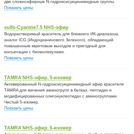
две сложноэфирные N-гидроксисукцинимидные группы.
Показать цены
sulfo-Cyanine7.5 NHS-эфир
Водорастворимый краситель для ближнего ИК-диапазона,
аналог ICG (Индоцианинового Зеленого), обладающий
повышенным квантовым выходом и пригодный для
конъюгации с биомолекулами.
Показать цены
TAMRA NHS-эфир, 5-изомер
Активированный N-гидроксисукцинимидный эфир красителя
TAMRA для мечения аминогрупп в белках, пептидах и
модифицированных олигонуклеотидах с аминогруппами.
Чистый 5-изомер.
Показать цены
TAMRA NHS-эфир, 6-изомер