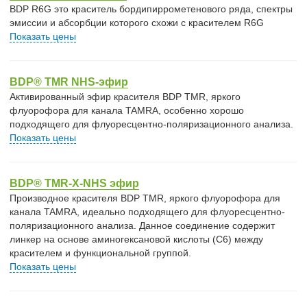
BDP R6G это краситель бордипиррометенового ряда, спектры
эмиссии и абсорбции которого схожи с красителем R6G
Показать цены
BDP® TMR NHS-эфир
Активированный эфир красителя BDP TMR, яркого
флуорофора для канала TAMRA, особенно хорошо
подходящего для флуоресцентно-поляризационного анализа.
Показать цены
BDP® TMR-X-NHS эфир
Производное красителя BDP TMR, яркого флуорофора для
канала TAMRA, идеально подходящего для флуоресцентно-
поляризационного анализа. Данное соединение содержит
линкер на основе аминогексановой кислоты (C6) между
красителем и функциональной группой.
Показать цены