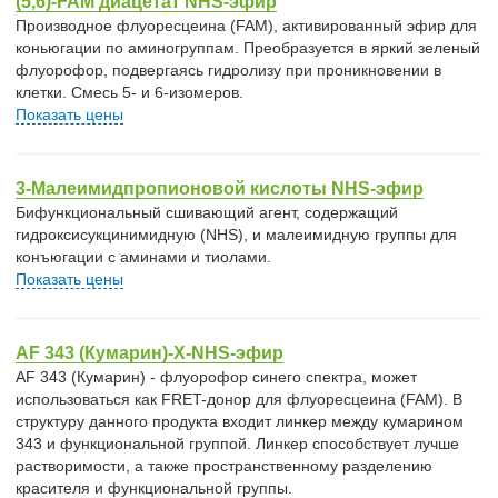
(5,6)-FAM диацетат NHS-эфир
Производное флуоресцеина (FAM), активированный эфир для
коньюгации по аминогруппам. Преобразуется в яркий зеленый
флуорофор, подвергаясь гидролизу при проникновении в
клетки. Смесь 5- и 6-изомеров.
Показать цены
3-Малеимидпропионовой кислоты NHS-эфир
Бифункциональный сшивающий агент, содержащий
гидроксисукцинимидную (NHS), и малеимидную группы для
конъюгации с аминами и тиолами.
Показать цены
AF 343 (Кумарин)-X-NHS-эфир
AF 343 (Кумарин) - флуорофор синего спектра, может
использоваться как FRET-донор для флуоресцеина (FAM). В
структуру данного продукта входит линкер между кумарином
343 и функциональной группой. Линкер способствует лучше
растворимости, а также пространственному разделению
красителя и функциональной группы.