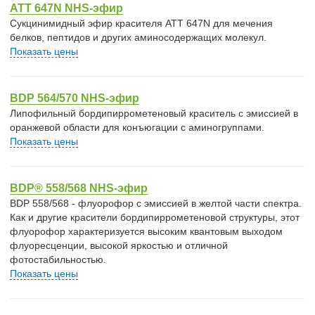
ATT 647N NHS-эфир
Сукцинимидный эфир красителя ATT 647N для мечения
белков, пептидов и других аминосодержащих молекул.
Показать цены
BDP 564/570 NHS-эфир
Липофильный бордипиррометеновый краситель с эмиссией в
оранжевой области для конъюгации с аминогруппами.
Показать цены
BDP® 558/568 NHS-эфир
BDP 558/568 - флуорофор с эмиссией в желтой части спектра.
Как и другие красители бордипиррометеновой структуры, этот
флуорофор характеризуется высоким квантовым выходом
флуоресценции, высокой яркостью и отличной
фотостабильностью.
Показать цены