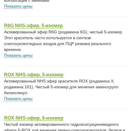
конъюгации с аминами.
Показать цены
R6G NHS-эфир, 5-изомер
Активированный эфир R6G (родамина 6G), чистый 5-изомер.
Этот краситель часто используется в синтезе
олигонуклеотидных зондов для ПЦР режима реального
времени.
Показать цены
ROX NHS-эфир, 5-изомер
Активированный NHS эфир красителя ROX (родамина X,
родамина 101). Чистый 5-изомер для мечения аминогрупп
биомолекул.
Показать цены
ROX NHS-эфир, 6-изомер
Чистый изомер активированнного гидроксисукцинимидного
эфира 6-ROX для мечения амино-олигонуклеотидов, белков и