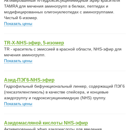
Активированный N-гидроксисукцинимидный эфир красителя
TAMRA для мечения аминогрупп в белках, пептидах и
модифицированных олигонуклеотидах с аминогруппами.
Чистый 6-изомер.
Показать цены
TR-X-NHS-эфир, 5-изомер
TR - краситель с эмиссией в красной области, NHS-эфир для
мечения аминогрупп.
Показать цены
Азид-ПЭГ6-NHS-эфир
Гидрофильный бифункциональный линкер, содержащий ПЭГ6
(гексаэтиленгликоль) в качестве спейсера, и концевые
азидогруппу и гидроксисукцинимидную (NHS) группу.
Показать цены
Азидомасляной кислоты NHS-эфир
Активированный эфир азидокислоты для введения