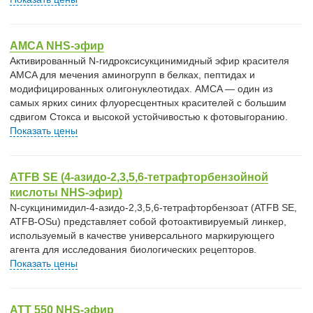
AMCA NHS-эфир
Активированный N-гидроксисукцинимидный эфир красителя
AMCA для мечения аминогрупп в белках, пептидах и
модифицированных олигонуклеотидах. AMCA — один из
самых ярких синих флуоресцентных красителей с большим
сдвигом Стокса и высокой устойчивостью к фотовыгоранию.
Показать цены
ATFB SE (4-азидо-2,3,5,6-тетрафторбензойной
кислоты NHS-эфир)
N-сукцинимидил-4-азидо-2,3,5,6-тетрафторбензоат (ATFB SE,
ATFB-OSu) представляет собой фотоактивируемый линкер,
используемый в качестве универсального маркирующего
агента для исследования биологических рецепторов.
Показать цены
ATT 550 NHS-эфир