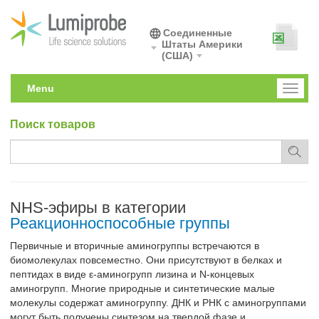
Соединенные
Штаты Америки
(США)
Menu
Toggl
naviga
Поиск товаров
NHS-эфиры в категории
Реакционноспособные группы
Первичные и вторичные аминогруппы встречаются в
биомолекулах повсеместно. Они присутствуют в белках и
пептидах в виде ε-аминогрупп лизина и N-концевых
аминогрупп. Многие природные и синтетические малые
молекулы содержат аминогруппу. ДНК и РНК с аминогруппами
могут быть получены синтезом на твердой фазе и