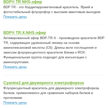
BDP® TR NHS-эфир
BDP TR - это бордипиррометеновый краситель. Яркий и
фотостабильный флуорофор с высоким квантовым выходом.
Показать цены
BDP® TR-X-NHS-эфир
Активированный эфир BDP-TR-X - производное красителя BDP
TR, содержащее удлиненный линкер на основе
аминогексановой кислоты (C6). Длины волн поглощения и
эмиссии флуоресцентного красителя близки к ROX.
Функциональная группа подходит для конъюгации с
аминогруппами.
Показать цены
Cyanine2 для двумерного электрофореза
Флуоресцентный краситель для двумерного электрофореза
белков, применяемого для сравнения наборов белков в
протеомике.
Показать цены