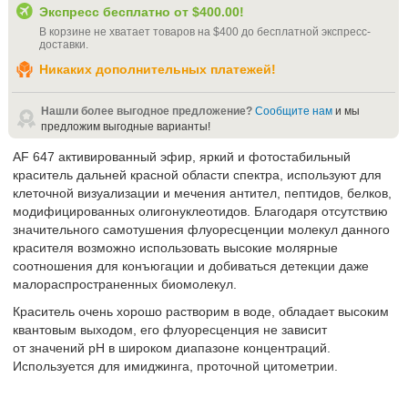
Экспресс бесплатно от
$400.00
!
В корзине не хватает товаров на
$400
до бесплатной экспресс-
доставки
.
Никаких дополнительных платежей!
Нашли более выгодное предложение?
Сообщите нам
и мы
предложим выгодные варианты!
AF 647 активированный эфир, яркий и фотостабильный
краситель дальней красной области спектра, используют для
клеточной визуализации и мечения антител, пептидов, белков,
модифицированных олигонуклеотидов. Благодаря отсутствию
значительного самотушения флуоресценции молекул данного
красителя возможно использовать высокие молярные
соотношения для конъюгации и добиваться детекции даже
малораспространенных биомолекул.
Краситель очень хорошо растворим в воде, обладает высоким
квантовым выходом, его флуоресценция не зависит
от значений pH в широком диапазоне концентраций.
Используется для имиджинга, проточной цитометрии.