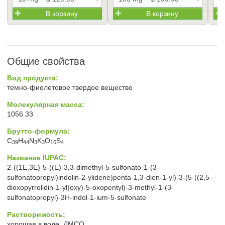
В корзину
В корзину
Общие свойства
Вид продукта:
темно-фиолетовое твердое вещество
Молекулярная масса:
1056.33
Брутто-формула:
C
H
N
K
O
S
39
44
3
3
16
4
Название IUPAC:
2-((1E,3E)-5-((E)-3,3-dimethyl-5-sulfonato-1-(3-
sulfonatopropyl)indolin-2-ylidene)penta-1,3-dien-1-yl)-3-(5-((2,5-
dioxopyrrolidin-1-yl)oxy)-5-oxopentyl)-3-methyl-1-(3-
sulfonatopropyl)-3H-indol-1-ium-5-sulfonate
Растворимость:
хорошая в воде, ДМСО