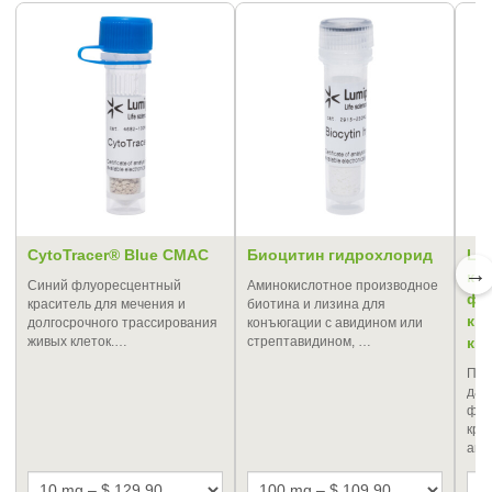
CytoTracer® Blue CMAC
Биоцитин гидрохлорид
LU
→
кр
Cиний флуоресцентный
Аминокислотное производное
фл
краситель для мечения и
биотина и лизина для
кр
долгосрочного трассирования
конъюгации с авидином или
живых клеток.…
стрептавидином, …
ки
Про
дал
флу
кра
ана