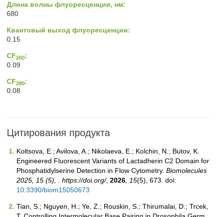
Длина волны флуоресценции, нм:
680
Квантовый выход флуоресценции:
0.15
CF
:
260
0.09
CF
:
280
0.08
Цитирования продукта
Koltsova, E.; Avilova, A.; Nikolaeva, E.; Kolchin, N.; Butov, K.
Engineered Fluorescent Variants of Lactadherin C2 Domain for
Phosphatidylserine Detection in Flow Cytometry.
Biomolecules
2025, 15 (5), . https://doi.org/
,
2026
, 15
(5), 673. doi:
10.3390/biom15050673
Tian, S.; Nguyen, H.; Ye, Z.; Rouskin, S.; Thirumalai, D.; Trcek,
T. Controlling Intermolecular Base Pairing in Drosophila Germ