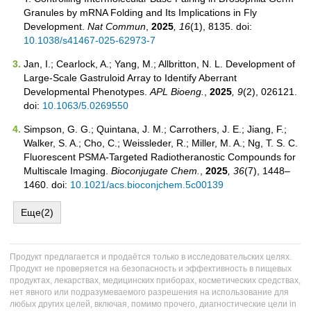
Granules by mRNA Folding and Its Implications in Fly
Development.
Nat Commun
,
2025
, 16
(1), 8135. doi:
10.1038/s41467-025-62973-7
Jan, I.; Cearlock, A.; Yang, M.; Allbritton, N. L. Development of
Large-Scale Gastruloid Array to Identify Aberrant
Developmental Phenotypes.
APL Bioeng.
,
2025
, 9
(2), 026121.
doi:
10.1063/5.0269550
Simpson, G. G.; Quintana, J. M.; Carrothers, J. E.; Jiang, F.;
Walker, S. A.; Cho, C.; Weissleder, R.; Miller, M. A.; Ng, T. S. C.
Fluorescent PSMA-Targeted Radiotheranostic Compounds for
Multiscale Imaging.
Bioconjugate Chem.
,
2025
, 36
(7), 1448–
1460. doi:
10.1021/acs.bioconjchem.5c00139
Еще(2)
Продукт предлагается и продаётся только в исследовательских целях.
Продукт не проверяется на безопасность и эффективность в пищевых
продуктах, лекарствах, медицинских приборах, косметических средствах,
нет явного или подразумеваемого разрешения на использование для
любых других целей, включая, помимо прочего, диагностические цели in