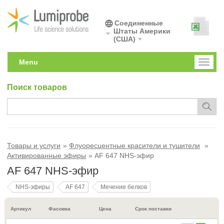
Соединенные
Штаты Америки
(США)
Menu
Toggl
naviga
Поиск товаров
Товары и услуги
Флуоресцентные красители и тушители
Активированные эфиры
AF 647 NHS-эфир
AF 647 NHS-эфир
NHS-эфиры
AF 647
Мечение белков
Артикул
Фасовка
Цена
Срок поставки