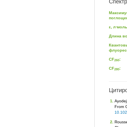
Спектр
Максиму
поглощен
ε, л⋅мол
Длина в
Квантов
флуорес
CF
:
260
CF
:
280
Цитиро
Ayodeji
From C
10.10
Roussel