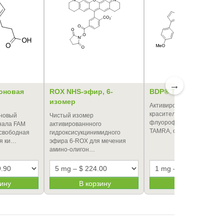
→
оновая
ROX NHS-эфир, 6-
BDP® TMR NHS-эфи
изомер
Активированный эфир
красителя BDP TMR, ярко
новый
Чистый изомер
флуорофора для канала
анала FAM
активированнного
TAMRA, особенно хорош
 свободная
гидроксисукцинимидного
я ки…
эфира 6-ROX для мечения
амино-олигон…
зину
В корзину
В корзину