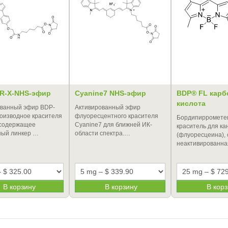
R-X-NHS-эфир
Cyanine7 NHS-эфир
BDP® FL карб
кислота
ованный эфир BDP-
Активированный эфир
роизводное красителя
флуоресцентного красителя
Бордипирромете
 содержащее
Cyanine7 для ближней ИК-
краситель для к
ный линкер …
области спектра.…
(флуоресцеина),
неактивированна
В корзину
В корзину
В кор