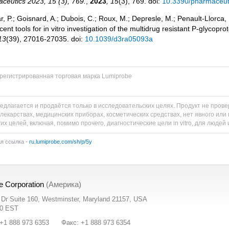
ceutics 2023, 15 (3), 769.
,
2023
, 15
(3), 769. doi:
10.3390/pharmaceu
, P.; Goisnard, A.; Dubois, C.; Roux, M.; Depresle, M.; Penault-Llorca
cent tools for in vitro investigation of the multidrug resistant P-glycopr
13
(39), 27016-27035. doi:
10.1039/d3ra05093a
регистрированная торговая марка Lumiprobe
едлагается и продаётся только в исследовательских целях. Продукт не пров
 лекарствах, медицинских приборах, косметических средствах, нет явного и
их целей, включая, помимо прочего, диагностические цели in vitro, для людей
ая ссылка -
ru.lumiprobe.com/sh/p/5y
e Corporation
(Америка)
t Dr Suite 160, Westminster, Maryland 21157, USA
00 EST
+1 888 973 6353
Факс: +1 888 973 6354