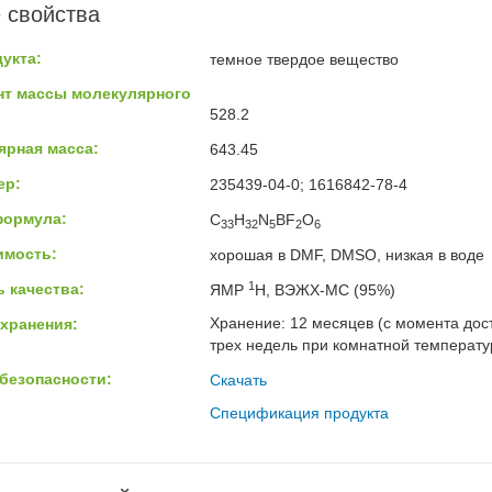
 свойства
укта:
темное твердое вещество
нт массы молекулярного
528.2
ярная масса:
643.45
ер:
235439-04-0; 1616842-78-4
формула:
C
H
N
BF
O
33
32
5
2
6
имость:
хорошая в DMF, DMSO, низкая в воде
1
 качества:
ЯМР
H, ВЭЖХ-МС (95%)
Хранение: 12 месяцев (с момента дост
хранения:
трех недель при комнатной температур
безопасности:
Скачать
Спецификация продукта