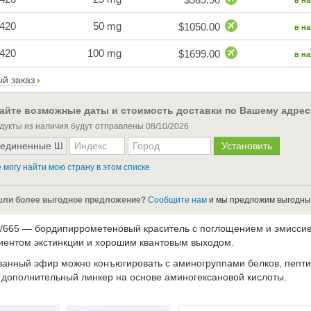
в н
420
50 mg
$1050.00
в н
420
100 mg
$1699.00
в н
й заказ
айте возможные даты и стоимость доставки по Вашему адрес
дукты из наличия будут отправлены
08/10/2026
 могу найти мою страну в этом списке
ли более выгодное предложение?
Сообщите нам
и мы предложим выгодны
/665 — бордипиррометеновый краситель с поглощением и эмиссией
ентом экстинкции и хорошим квантовым выходом.
ванный эфир можно конъюгировать с аминогруппами белков, пепти
 дополнительный линкер на основе аминогексановой кислоты.