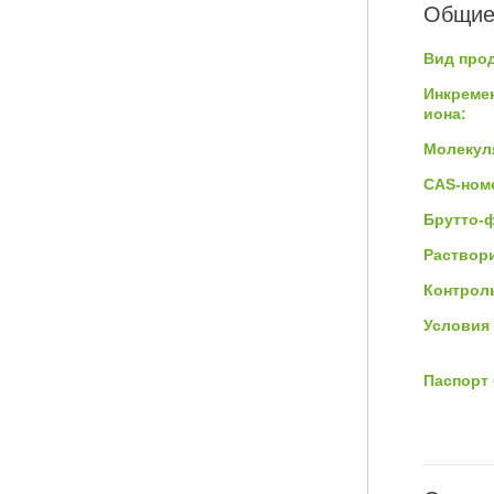
Общие
Вид прод
Инкреме
иона:
Молекул
CAS-ном
Брутто-
Раствор
Контроль
Условия 
Паспорт 