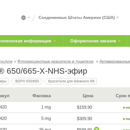
Соединенные Штаты Америки (США)
ехническая информация
Оформление заказов
 услуги
Флуоресцентные красители и тушители
Активированны
 650/665-X-NHS-эфир
иры
BDP® 650/665
Красители для ближнего ИК
икул
Фасовка
Цена
Срок 
420
1 mg
$159.90
в н
420
5 mg
$309.90
в н
420
25 mg
$589.90