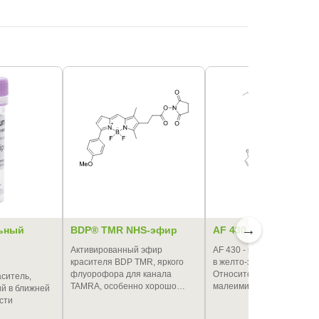
→
льный
BDP® TMR NHS-эфир
AF 430 малеимид
Активированный эфир
AF 430 - краситель с эмис
красителя BDP TMR, яркого
в желто-зеленой области.
флуорофора для канала
Относится к кумаринам. 
ситель,
TAMRA, особенно хорошо…
малеимид…
й в ближней
сти