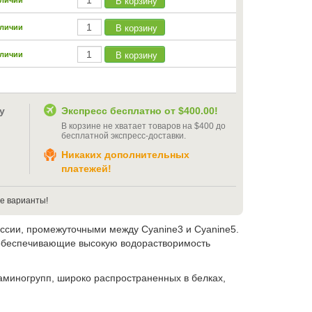
В корзину
аличии
В корзину
аличии
В корзину
аличии
у
Экспресс бесплатно от
$400.00
!
В корзине не хватает товаров на
$400
до
бесплатной экспресс-доставки
.
Никаких дополнительных
платежей!
е варианты!
ссии, промежуточными между Cyanine3 и Cyanine5.
 обеспечивающие высокую водорастворимость
миногрупп, широко распространенных в белках,