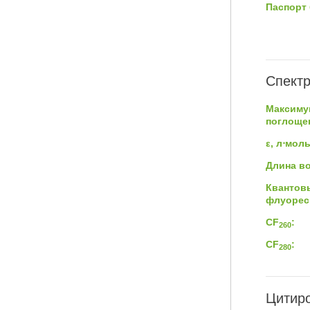
Паспорт 
Спектр
Максиму
поглощен
ε, л⋅мол
Длина в
Квантов
флуорес
CF
:
260
CF
:
280
Цитиро