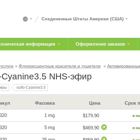
Соединенные Штаты Америки (США)
ехническая информация
Оформление заказов
 услуги
Флуоресцентные красители и тушители
Активированны
o-Cyanine3.5 NHS-эфир
иры
sulfo-Cyanine3.5
икул
Фасовка
Цена
Срок 
320
1 mg
$179.90
в н
320
5 mg
$469.90
в н
320
25 mg
$859.90