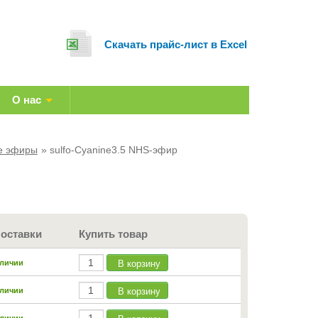
Cкачать прайс-лист в Excel
О нас
е эфиры
sulfo-Cyanine3.5 NHS-эфир
поставки
Купить товар
В корзину
аличии
В корзину
аличии