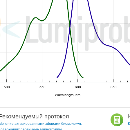
Рекомендуемый протокол
Мечение активированными эфирами биомолекул,
К
содержащих первичные аминогруппы