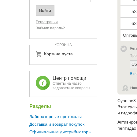
52
Регистрация
62
Забыли пароль?
Оптовы
КОРЗИНА
Узн
Корзина пуста
Про
Я не
Центр помощи
Ответы на часто
задаваемые вопросы
Наш
Cyanine3
Разделы
Этот сул
и гидрофи
Лабораторные протоколы
Активиро
Доставка и возврат покупок
пептидах 
Официальные дистрибьюторы