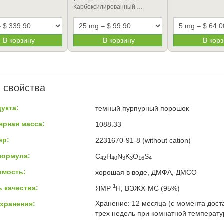
Карбоксилированный …
В корзину
В корзину
В кор
 свойства
укта:
темный пурпурный порошок
ярная масса:
1088.33
ер:
2231670-91-8 (without cation)
формула:
C
H
N
K
O
S
42
40
3
3
16
4
имость:
хорошая в воде, ДМФА, ДМСО
1
 качества:
ЯМР
H, ВЭЖХ-МС (95%)
Хранение: 12 месяца (с момента доста
хранения:
трех недель при комнатной температур