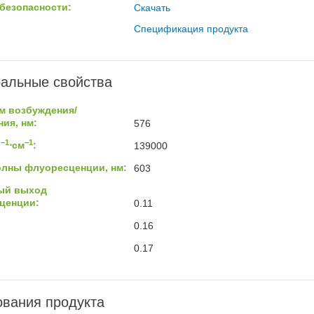
безопасности:
Скачать
Спецификация продукта
альные свойства
м возбуждения/
ия, нм:
576
−1
−1
ь
⋅см
:
139000
олны флуоресценции, нм:
603
ый выход
ценции:
0.11
0.16
0.17
вания продукта