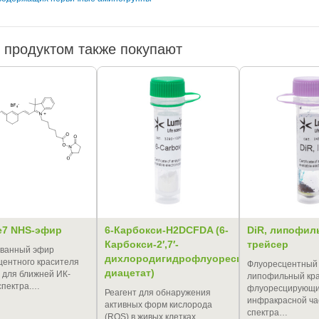
 продуктом также покупают
e7 NHS-эфир
6-Карбокси-H2DCFDA (6-
DiR, липофи
Карбокси-2′,7′-
трейсер
ованный эфир
дихлородигидрофлуоресцеин
ентного красителя
Флуоресцентный
диацетат)
 для ближней ИК-
липофильный кра
спектра.…
флуоресцирующи
Реагент для обнаружения
инфракрасной ча
активных форм кислорода
спектра…
(ROS) в живых клетках.