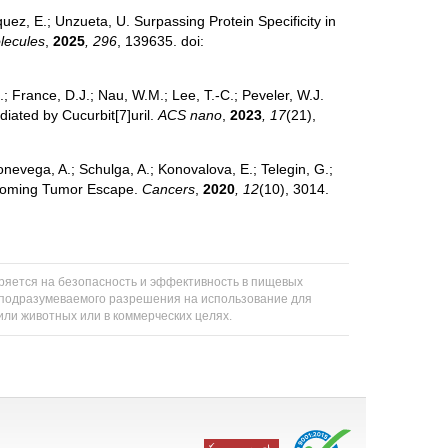
uez, E.; Unzueta, U. Surpassing Protein Specificity in
olecules
,
2025
, 296
, 139635. doi:
.; France, D.J.; Nau, W.M.; Lee, T.-C.; Peveler, W.J.
iated by Cucurbit[7]uril.
ACS nano
,
2023
, 17
(21),
nevega, A.; Schulga, A.; Konovalova, E.; Telegin, G.;
ercoming Tumor Escape.
Cancers
,
2020
, 12
(10), 3014.
еряется на безопасность и эффективность в пищевых
ли подразумеваемого разрешения на использование для
 или животных или в коммерческих целях.