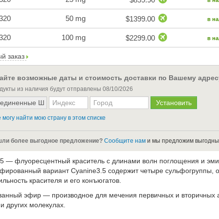
в н
320
50 mg
$1399.00
в н
320
100 mg
$2299.00
в н
й заказ
айте возможные даты и стоимость доставки по Вашему адрес
дукты из наличия будут отправлены
08/10/2026
 могу найти мою страну в этом списке
ли более выгодное предложение?
Сообщите нам
и мы предложим выгодны
.5 — флуоресцентный краситель с длинами волн поглощения и эми
ьфированный вариант Cyanine3.5 содержит четыре сульфогруппы,
льность красителя и его конъюгатов.
ванный эфир — производное для мечения первичных и вторичных а
и других молекулах.