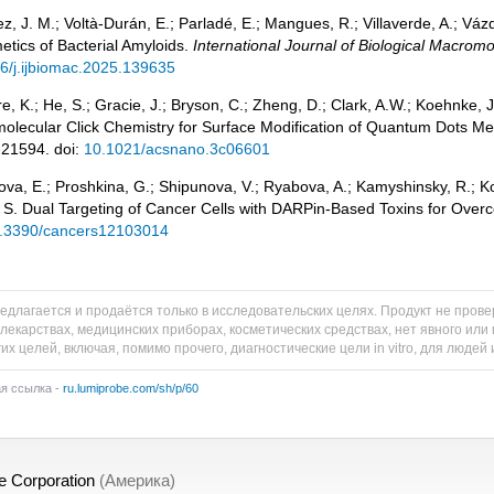
, J. M.; Voltà-Durán, E.; Parladé, E.; Mangues, R.; Villaverde, A.; Vázq
etics of Bacterial Amyloids.
International Journal of Biological Macrom
6/j.ijbiomac.2025.139635
, K.; He, S.; Gracie, J.; Bryson, C.; Zheng, D.; Clark, A.W.; Koehnke, J
olecular Click Chemistry for Surface Modification of Quantum Dots Med
21594. doi:
10.1021/acsnano.3c06601
va, E.; Proshkina, G.; Shipunova, V.; Ryabova, A.; Kamyshinsky, R.; Ko
 S. Dual Targeting of Cancer Cells with DARPin-Based Toxins for Ov
.3390/cancers12103014
едлагается и продаётся только в исследовательских целях. Продукт не пров
 лекарствах, медицинских приборах, косметических средствах, нет явного и
их целей, включая, помимо прочего, диагностические цели in vitro, для людей
ая ссылка -
ru.lumiprobe.com/sh/p/60
e Corporation
(Америка)