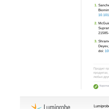
Sanchez
Biomim
10.101
McGuire
Supram
21585-
Shramo
Deyev,
doi:
10
Продукт пр
продуктах,
любых друг
Коротк
Lumiprob