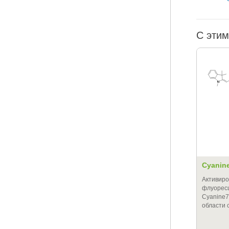
С этим
Cyanin
Активир
флуоресц
Cyanine7
области 