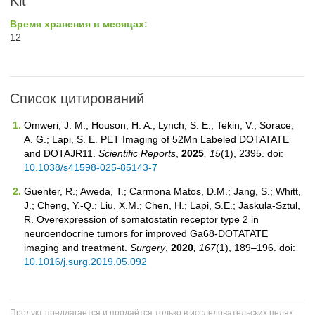
Kit
Время хранения в месяцах:
12
Список цитирований
Omweri, J. M.; Houson, H. A.; Lynch, S. E.; Tekin, V.; Sorace,
A. G.; Lapi, S. E. PET Imaging of 52Mn Labeled DOTATATE
and DOTAJR11.
Scientific Reports
,
2025
, 15
(1), 2395. doi:
10.1038/s41598-025-85143-7
Guenter, R.; Aweda, T.; Carmona Matos, D.M.; Jang, S.; Whitt,
J.; Cheng, Y.-Q.; Liu, X.M.; Chen, H.; Lapi, S.E.; Jaskula-Sztul,
R. Overexpression of somatostatin receptor type 2 in
neuroendocrine tumors for improved Ga68-DOTATATE
imaging and treatment.
Surgery
,
2020
, 167
(1), 189–196. doi:
10.1016/j.surg.2019.05.092
Продукт предлагается и продаётся только в исследовательских целях.