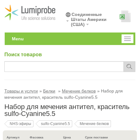
Соединенные
Штаты Америки
(США)
Menu
Toggl
naviga
Поиск товаров
Товары и услуги
Белки
Мечение белков
Набор для
мечения антител, краситель sulfo-Cyanine5.5
Набор для мечения антител, краситель
sulfo-Cyanine5.5
NHS-эфиры
sulfo-Cyanine5.5
Мечение белков
Артикул
Фасовка
Цена
Срок поставки