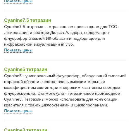
Показать цены
Cyanine7.5 тетразин
Cyanine7.5 тетразин - тетразиновое производное для TCO-
лигирования и реакции Дильса-Альдера, содержащее
флуорофор ближней ИК-области и подходящее для
инфракрасной визуализации in vivo.
Показать цены
Cyanine5 тетразин
Cyanine5 - универсальный флуорофор, обладающий эмиссией
в красной области спектра, очень высоким мольным
коэффициентом экстинкции и хорошим квантовым выходом
флуоресценции. Эта молекула - тетразиновое производное
Cyanine5. Тетразины можно использовать для конъюгации
красителя с транс-циклооктенами и циклопропенами.
Показать цены
Cyanine3 тетразин