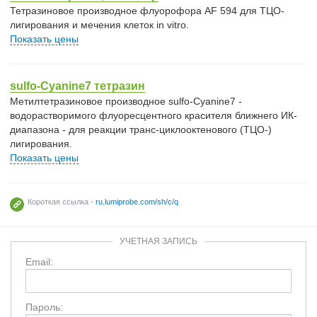
Тетразиновое производное флуорофора AF 594 для ТЦО-
лигирования и мечения клеток in vitro.
Показать цены
sulfo-Cyanine7 тетразин
Метилтетразиновое производное sulfo-Cyanine7 -
водорастворимого флуоресцентного красителя ближнего ИК-
диапазона - для реакции транс-циклооктенового (ТЦО-)
лигирования.
Показать цены
Короткая ссылка -
ru.lumiprobe.com/sh/c/q
УЧЕТНАЯ ЗАПИСЬ
Email:
Пароль: