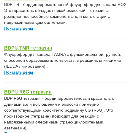
BDP TR - бордипиррометеновый флуорофор для канала ROX.
Этот краситель обладает яркой эмиссией. Тетразины -
реакционноспособные компоненты для конъюгации с
напряженными циклоалкенами.
Показать цены
BDP® TMR тетразин
Флуорофор для канала TAMRA с функциональной группой,
способной образовывать конъюгаты в реакциях клик-химии
(IEDDA лигирования) .
Показать цены
BDP® R6G тетразин
BDP R6G тетразин - бордипиррометеновый краситель с
длинами волн поглощения и эмиссии примерно
соответствующими красителю родамину 6G (R6G). Это
производное (тетразин) подходит для реакции с
напряженными олефинами (транс-циклооктенами,
азетинами).