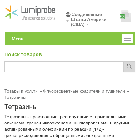
Соединенные
Штаты Америки
(США)
Menu
Toggl
naviga
Поиск товаров
Товары и услуги
Флуоресцентные красители и тушители
Тетразины
Тетразины
Тетразины - производные, реагирующие с терминальными
алкенами, транс-циклооктенами, циклопропенами и другими
активированными олефинами по реакции [4+2]-
циклоприсоединения с обращенными электронными