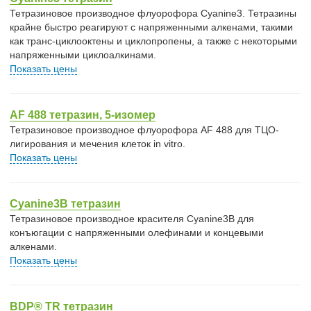
Тетразиновое производное флуорофора Cyanine3. Тетразины
крайне быстро реагируют с напряженными алкенами, такими
как транс-циклооктены и циклопропены, а также с некоторыми
напряженными циклоалкинами.
Показать цены
AF 488 тетразин, 5-изомер
Тетразиновое производное флуорофора AF 488 для ТЦО-
лигирования и мечения клеток in vitro.
Показать цены
Cyanine3B тетразин
Тетразиновое производное красителя Cyanine3B для
конъюгации с напряженными олефинами и концевыми
алкенами.
Показать цены
BDP® TR тетразин