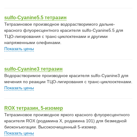
sulfo-Cyanine5.5 тетразин
Тетразиновое производное водорастворимого дальне-
красного флуоресцентного красителя sulfo-Cyanine5.5 для
ТЦО-лигирования с транс-циклоктенами и другими
напряженными олефинами.
Показать цены
sulfo-Cyanine3 тетразин
Водорастворимое производное красителя sulfo-Cyanine3 для
мечения по реакции ТЦО-лигирования с транс-циклооктенами.
Показать цены
ROX тетразин, 5-изомер
Тетразиновое производное яркого красного флуоресцентного
красителя ROX (родамина X, родамина 101) для безмедной
биоконъюгации. Высокоочищенный 5-изомер.
Показать цены