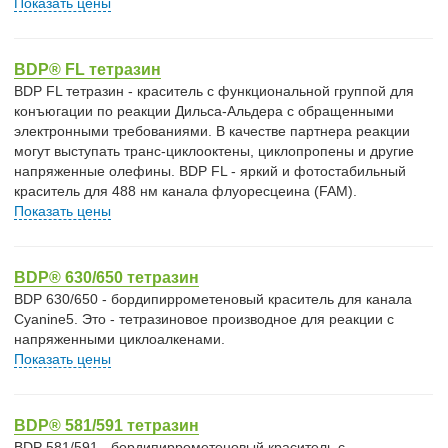
Показать цены
BDP® FL тетразин
BDP FL тетразин - краситель с функциональной группой для
конъюгации по реакции Дильса-Альдера с обращенными
электронными требованиями. В качестве партнера реакции
могут выступать транс-циклооктены, циклопропены и другие
напряженные олефины. BDP FL - яркий и фотостабильный
краситель для 488 нм канала флуоресцеина (FAM).
Показать цены
BDP® 630/650 тетразин
BDP 630/650 - бордипиррометеновый краситель для канала
Cyanine5. Это - тетразиновое производное для реакции с
напряженными циклоалкенами.
Показать цены
BDP® 581/591 тетразин
BDP 581/591 - бордипиррометеновый краситель с