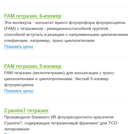
FAM тетразин, 6-изомер
Эта молекула - конъюгат яркого флуорофора флуоресцеина
(FAM) с тетразином - реакционноспособной группой,
способной вступать в реакцию с напряженными циклическими
олефинами, например, транс-циклооктенами.
Показать цены
FAM тетразин, 5-изомер
FAM тетразин (метилтетразин) для конъюгации с транс-
циклооктенами и циклопропенами. Чистый 5-изомер
флуоресцеина.
Показать цены
Cyanine7 тетразин
Производное ближнего ИК флуоресцентного красителя
Cyanine7, содержащее тетразиновый фрагмент для TCO-
лигирования.