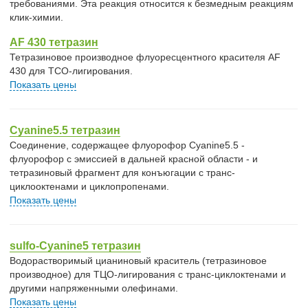
требованиями. Эта реакция относится к безмедным реакциям
клик-химии.
AF 430 тетразин
Тетразиновое производное флуоресцентного красителя AF
430 для TCO-лигирования.
Показать цены
Cyanine5.5 тетразин
Соединение, содержащее флуорофор Cyanine5.5 -
флуорофор с эмиссией в дальней красной области - и
тетразиновый фрагмент для конъюгации с транс-
циклооктенами и циклопропенами.
Показать цены
sulfo-Cyanine5 тетразин
Водорастворимый цианиновый краситель (тетразиновое
производное) для ТЦО-лигирования с транс-циклоктенами и
другими напряженными олефинами.
Показать цены