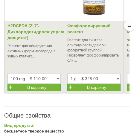
→
H2DCFDA (2′,7′-
Фосфорилирующий
sul
Дихлородигидрофлуоресцеин
реагент
ма
диацетат)
Реагент для синтеза
sulf
олигонуклеотидов c 5′-
гид
Реагент для обнаружения
фосфатной группой.
бли
активных форм кислорода в
Позволяет фосфорилировать
пре
живых клетках.…
оли…
В корзину
В корзину
Общие свойства
Вид продукта:
бесцветное твердое вещество