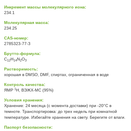
Инкремент массы молекулярного иона:
234.1
Молекулярная масса:
234.25
CAS-номер:
2785323-77-3
Брутто-формула:
C
H
N
O
12
14
2
3
Растворимость:
хорошая в DMSO, DMF, спиртах, ограниченная в воде
Контроль качества:
1
ЯМР
H, ВЭЖХ-МС (95%)
Условия хранения:
Хранение: 24 месяца (с момента доставки) при -20°C в
темноте. Транспортировка: до трех недель при комнатной
температуре. Избегайте хранения на свету. Берегите от влаги.
Паспорт безопасности: