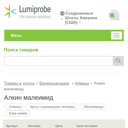
Соединенные
Штаты Америки
(США)
Menu
Toggl
naviga
Поиск товаров
Товары и услуги
Биоконъюгация
Алкины
Алкин
малеимид
Алкин малеимид
Алкины
Кросс-сшивающие линкеры
Малеимиды
Клик-химия
Артикул
Фасовка
Цена
Срок поставки