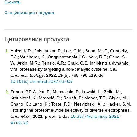
Скачать
Спецификация продукта
Цитирования продукта
Hulce, K.R.; Jaishankar, P.; Lee, G.M.; Bohn, M.-F.; Connelly,
E.J.; Wucherer, K.; Ongpipattanakul, C.; Volk, R.F.; Chuo, S.-
W.; Arkin, M.R.; Renslo, A.R.; Craik, C.S. Inhibiting a dynamic
viral protease by targeting a non-catalytic cysteine.
Cell
Chemical Biology
,
2022
, 29
(5), 785-798.e19. doi:
10.1016/j.chembiol.2022.03.007
Zanon, P.R.A.; Yu, F.; Musacchio, P.; Lewald, L.; Zollo, M.;
Krauskopf, K.; Mrdović, D.; Raunft, P.; Maher, T.E.; Cigler, M.;
Chang, C.; Lang, K.; Toste, F.D.; Nesvizhskii, A.I.; Hacker, S.M.
Profiling the proteome-wide selectivity of diverse electrophiles.
ChemRxiv
,
2021
, preprint. doi:
10.33774/chemrxiv-2021-
w7rss-v2