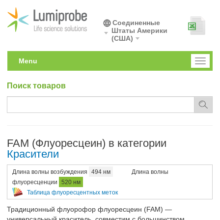
Соединенные
Штаты Америки
(США)
Menu
Toggl
naviga
Поиск товаров
FAM (Флуоресцеин) в категории
Красители
Длина волны возбуждения
494 нм
Длина волны
флуоресценции
520 нм
Таблица флуоресцентных меток
Традиционный флуорофор флуоресцеин (FAM) —
универсальный краситель, совместим с большинством