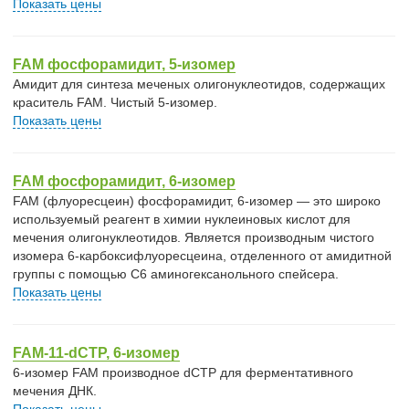
Показать цены
FAM фосфорамидит, 5-изомер
Амидит для синтеза меченых олигонуклеотидов, содержащих
краситель FAM. Чистый 5-изомер.
Показать цены
FAM фосфорамидит, 6-изомер
FAM (флуоресцеин) фосфорамидит, 6-изомер — это широко
используемый реагент в химии нуклеиновых кислот для
мечения олигонуклеотидов. Является производным чистого
изомера 6-карбоксифлуоресцеина, отделенного от амидитной
группы с помощью C6 аминогексанольного спейсера.
Показать цены
FAM-11-dCTP, 6-изомер
6-изомер FAM производное dCTP для ферментативного
мечения ДНК.