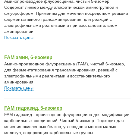
Аминопроизводное флуоресцеина, чистый 5-изомер.
Содержит линкер между алифатической аминогруппой и
флуорофором. Применим для мечения посредством реакции
ферментативного трансаминирования, для реакций с
электрофильными реагентами и при восстановительном
аминировании.
Показать цены
FAM амин, 6-изомер
Амино-производное флуоресцеина (FAM), чистый 6-изомер,
для ферментатирования трансаминирования, реакций с
электрофильными реагентами и восстановительного
аминирования.
Показать цены
FAM гидразид, 5-изомер
FAM гидразид - производное флуоресцеина для модификации
карбонильных соединений. Чистый 5-изомер. Подходит для
мечения окисленных белков, углеводов и многих малых
молекул, содержащих карбонильные группы.