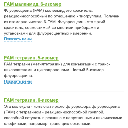
FAM малеимид, 6-изомер
Флуоресцеина (FAM) малеимид это краситель,
реакционноспособный по отношению к тиогруппам. Получен
из изомерно чистого 6-FAM. Флуоресцеин - это яркий
краситель, совместимый со многими приборами и
установками для флуоресцентных измерений.
Показать цены
FAM тетразин, 5-изомер
FAM тетразин (метилтетразин) для конъюгации с транс-
циклооктенами и циклопропенами. Чистый 5-изомер
флуоресцеина.
Показать цены
FAM тетразин, 6-изомер
Эта молекула - конъюгат яркого флуорофора флуоресцеина
(FAM) с тетразином - реакционноспособной группой,
способной вступать в реакцию с напряженными циклическими
олефинами, например, транс-циклооктенами.