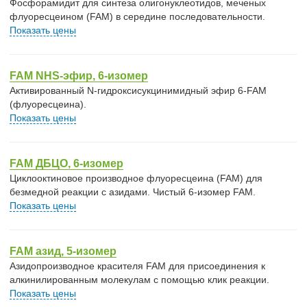
Фосфорамидит для синтеза олигонуклеотидов, меченых
флуоресцеином (FAM) в середине последовательности.
Показать цены
FAM NHS-эфир, 6-изомер
Активированный N-гидроксисукцинимидный эфир 6-FAM
(флуоресцеина).
Показать цены
FAM ДБЦО, 6-изомер
Циклооктиновое производное флуоресцеина (FAM) для
безмедной реакции с азидами. Чистый 6-изомер FAM.
Показать цены
FAM азид, 5-изомер
Азидопроизводное красителя FAM для присоединения к
алкинилированным молекулам с помощью клик реакции.
Показать цены