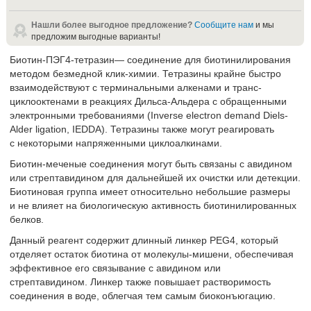
Нашли более выгодное предложение?
Сообщите нам
и мы
предложим выгодные варианты!
Биотин-ПЭГ4-тетразин— соединение для биотинилирования
методом безмедной клик-химии. Тетразины крайне быстро
взаимодействуют с терминальными алкенами и транс-
циклооктенами в реакциях Дильса-Альдера с обращенными
электронными требованиями (Inverse electron demand Diels-
Alder ligation, IEDDA). Тетразины также могут реагировать
с некоторыми напряженными циклоалкинами.
Биотин-меченые соединения могут быть связаны с авидином
или стрептавидином для дальнейшей их очистки или детекции.
Биотиновая группа имеет относительно небольшие размеры
и не влияет на биологическую активность биотинилированных
белков.
Данный реагент содержит длинный линкер PEG4, который
отделяет остаток биотина от молекулы-мишени, обеспечивая
эффективное его связывание с авидином или
стрептавидином. Линкер также повышает растворимость
соединения в воде, облегчая тем самым биоконъюгацию.