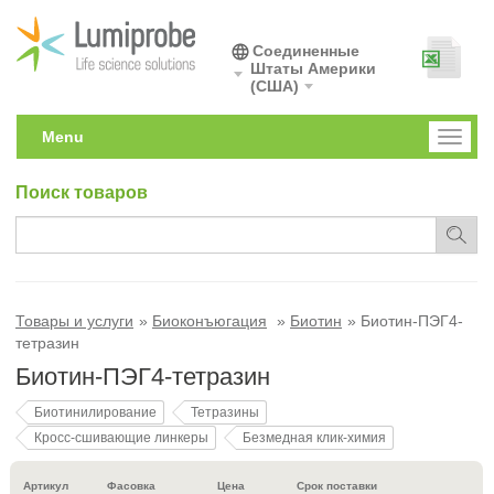
Соединенные
Штаты Америки
(США)
Menu
Toggl
naviga
Поиск товаров
Товары и услуги
Биоконъюгация
Биотин
Биотин-ПЭГ4-
тетразин
Биотин-ПЭГ4-тетразин
Биотинилирование
Тетразины
Кросс-сшивающие линкеры
Безмедная клик-химия
Артикул
Фасовка
Цена
Срок поставки