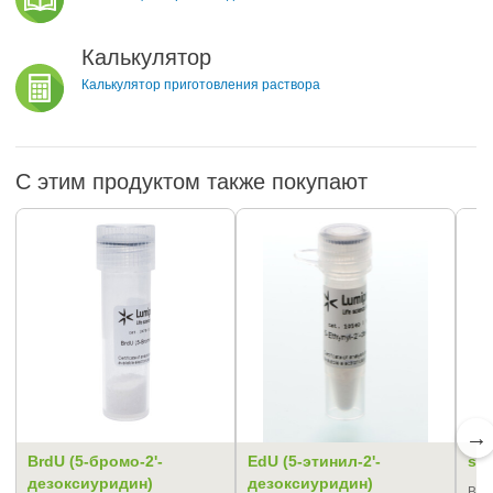
Калькулятор
Калькулятор приготовления раствора
С этим продуктом также покупают
→
BrdU (5-бромо-2'-
EdU (5-этинил-2'-
sul
дезоксиуридин)
дезоксиуридин)
Вод