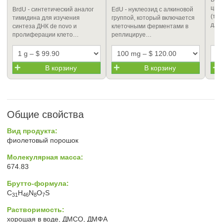
циа
BrdU - синтетический аналог
EdU - нуклеозид с алкиновой
(те
тимидина для изучения
группой, который включается
для
синтеза ДНК de novo и
клеточными ферментами в
пролиферации клето…
реплицируе…
В корзину
В корзину
Общие свойства
Вид продукта:
фиолетовый порошок
Молекулярная масса:
674.83
Брутто-формула:
C
H
N
O
S
31
46
8
7
Растворимость:
хорошая в воде, ДМСО, ДМФА